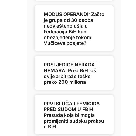
MODUS OPERANDI: Zašto
je grupa od 30 osoba
neovlašteno ušla u
Federaciju BiH kao
obezbjeđenje tokom
Vučićeve posjete?
POSLJEDICE NERADA I
NEMARA: Pred BiH još
dvije arbitraže teške
preko 200 miliona
PRVI SLUČAJ FEMICIDA
PRED SUDOM U FBIH:
Presuda koja bi mogla
promijeniti sudsku praksu
u BiH