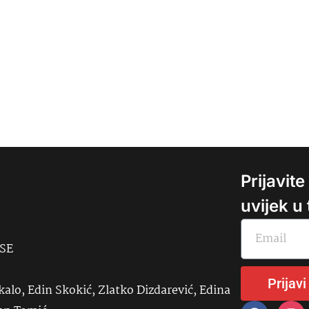
Prijavit
uvijek u
USE
Prijavi
kalo, Edin Skokić, Zlatko Dizdarević, Edina