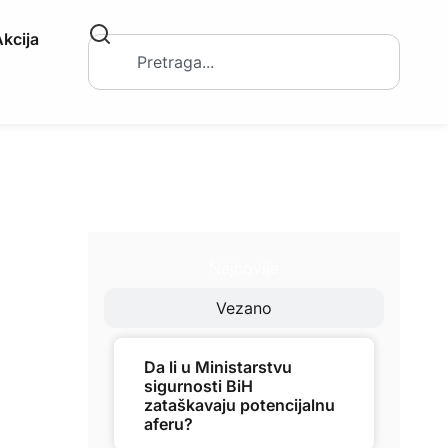
kcija
Najnovije
Vezano
Da li u Ministarstvu
sigurnosti BiH
zataškavaju potencijalnu
aferu?