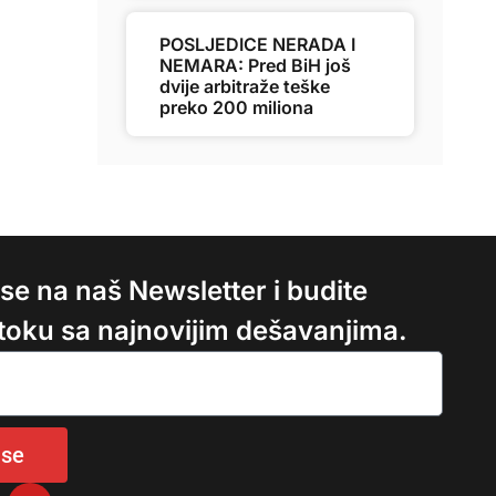
POSLJEDICE NERADA I
NEMARA: Pred BiH još
dvije arbitraže teške
preko 200 miliona
e se na naš Newsletter i budite
 toku sa najnovijim dešavanjima.
 se