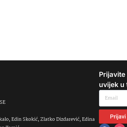
Prijavit
uvijek u
USE
Prijavi
kalo, Edin Skokić, Zlatko Dizdarević, Edina