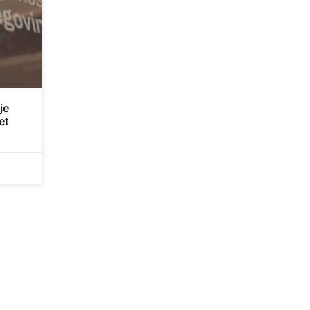
je
et