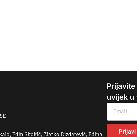
Prijavit
uvijek u
USE
Prijavi
kalo, Edin Skokić, Zlatko Dizdarević, Edina