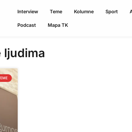
Interview
Teme
Kolumne
Sport
A
Podcast
Mapa TK
e ljudima
TEME