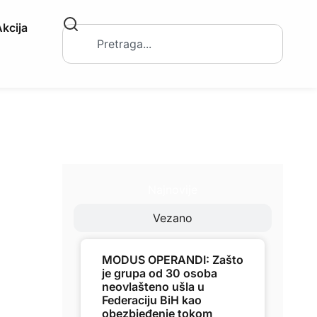
kcija
Najnovije
Vezano
MODUS OPERANDI: Zašto
je grupa od 30 osoba
neovlašteno ušla u
Federaciju BiH kao
obezbjeđenje tokom