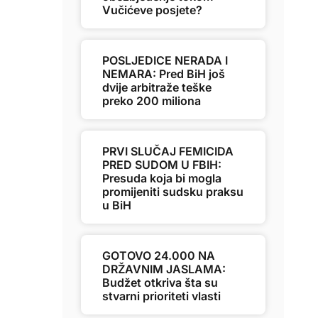
Vučićeve posjete?
POSLJEDICE NERADA I
NEMARA: Pred BiH još
dvije arbitraže teške
preko 200 miliona
PRVI SLUČAJ FEMICIDA
PRED SUDOM U FBIH:
Presuda koja bi mogla
promijeniti sudsku praksu
u BiH
GOTOVO 24.000 NA
DRŽAVNIM JASLAMA:
Budžet otkriva šta su
stvarni prioriteti vlasti