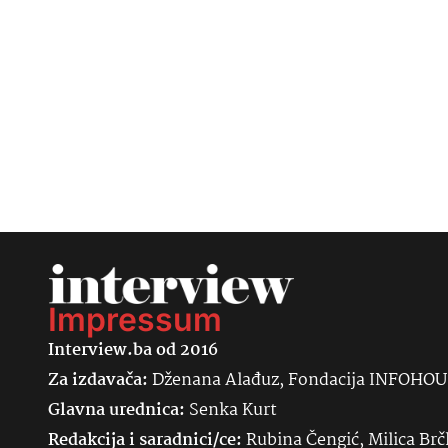
Impressum
Interview.ba od 2016
Za izdavača:
Dženana Alađuz, Fondacija INFOHO
Glavna urednica:
Senka
Kurt
Redakcija i saradnici/ce:
Rubina Čengić, Milica Brč