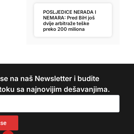
POSLJEDICE NERADA I
NEMARA: Pred BiH još
dvije arbitraže teške
preko 200 miliona
e se na naš Newsletter i budite
 toku sa najnovijim dešavanjima.
 se