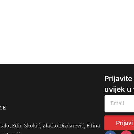
Prijavit
uvijek u
USE
Prijavi
kalo, Edin Skokić, Zlatko Dizdarević, Edina