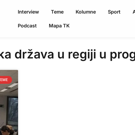
Interview
Teme
Kolumne
Sport
A
Podcast
Mapa TK
ka država u regiji u p
TEME