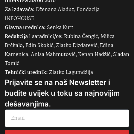
Interview.ba od 2016
Za izdavača:
Dženana Alađuz, Fondacija
INFOHOUSE
Glavna urednica:
Senka
Kurt
Redakcija i saradnici/ce:
Rubina Čengić, Milica
Brčkalo, Edin Skokić, Zlatko Dizdarević, Edina
Kamenica, Anisa Mahmutović, Kenan Hadžić, Slađan
Tomić
Tehnički urednik:
Zlatko Lagumdžija
Prijavite se na naš Newsletter i
budite uvijek u toku sa najnovijim
dešavanjima.