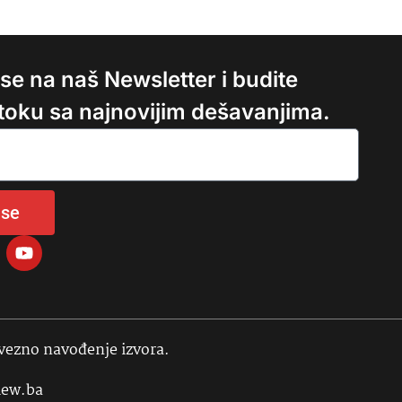
e se na naš Newsletter i budite
 toku sa najnovijim dešavanjima.
 se
avezno navođenje izvora.
iew.ba