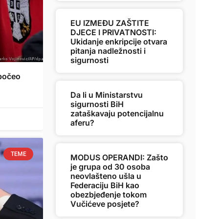
EU IZMEĐU ZAŠTITE
DJECE I PRIVATNOSTI:
Ukidanje enkripcije otvara
pitanja nadležnosti i
sigurnosti
apočeo
Da li u Ministarstvu
sigurnosti BiH
zataškavaju potencijalnu
aferu?
TEME
MODUS OPERANDI: Zašto
je grupa od 30 osoba
neovlašteno ušla u
Federaciju BiH kao
obezbjeđenje tokom
Vučićeve posjete?