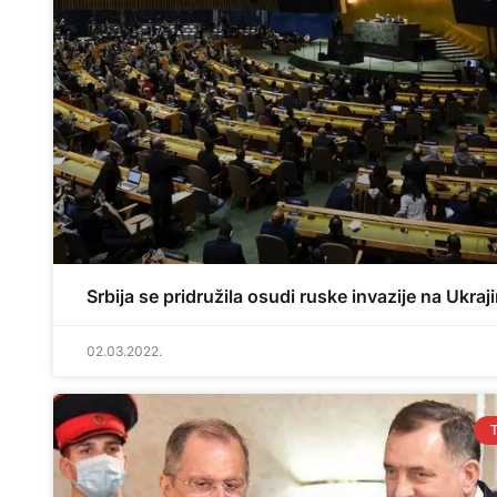
Srbija se pridružila osudi ruske invazije na Ukraj
02.03.2022.