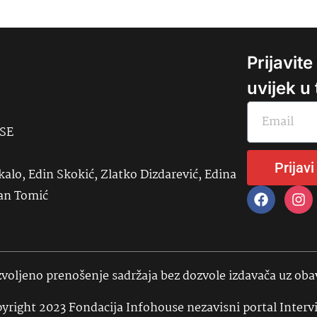
Prijavit
uvijek u
USE
Prijavi
kalo, Edin Skokić, Zlatko Dizdarević, Edina
đan Tomić
voljeno prenošenje sadržaja bez dozvole izdavača uz ob
yright 2023 Fondacija Infohouse nezavisni portal Interv