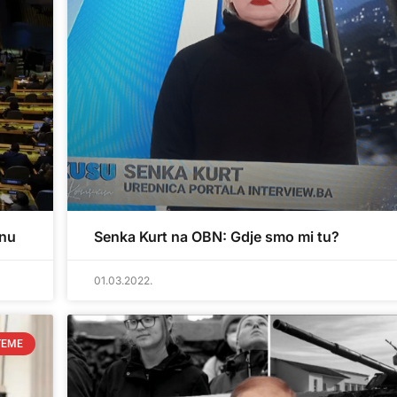
inu
Senka Kurt na OBN: Gdje smo mi tu?
01.03.2022.
TEME