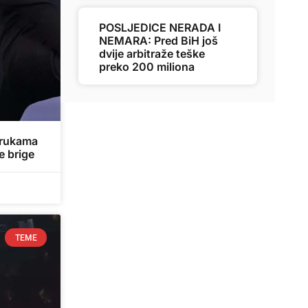
POSLJEDICE NERADA I
NEMARA: Pred BiH još
dvije arbitraže teške
preko 200 miliona
u rukama
e brige
TEME