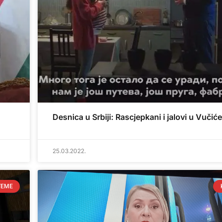
Desnica u Srbiji: Rascjepkani i jalovi u Vučiće
25.03.2022.
TEME