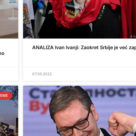
ANALIZA Ivan Ivanji: Zaokret Srbije je već z
no
07.05.2022.
TEME