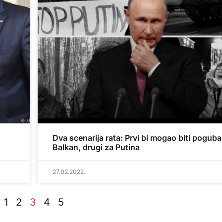
Dva scenarija rata: Prvi bi mogao biti pogub
Balkan, drugi za Putina
27.02.2022.
1
2
3
4
5