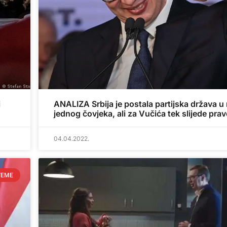
i
ANALIZA Srbija je postala partijska država 
jednog čovjeka, ali za Vučića tek slijede prav
04.04.2022.
TEME