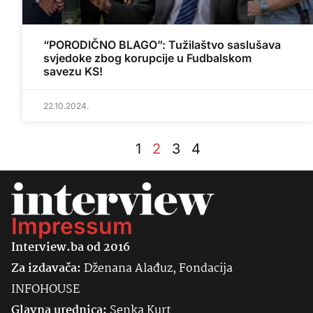
“PORODIČNO BLAGO”: Tužilaštvo saslušava
svjedoke zbog korupcije u Fudbalskom
savezu KS!
22.10.2024.
1
2
3
4
Impressum
Interview.ba od 2016
Za izdavača:
Dženana Alađuz, Fondacija
INFOHOUSE
Glavna urednica:
Senka
Kurt