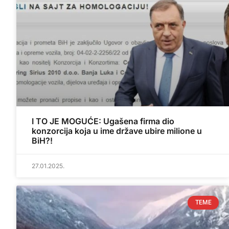
I TO JE MOGUĆE: Ugašena firma dio
konzorcija koja u ime države ubire milione u
BiH?!
27.01.2025.
TEME