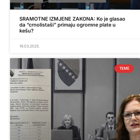
SRAMOTNE IZMJENE ZAKONA: Ko je glasao
da “crnolistaši” primaju ogromne plate u
kešu?
19.03.2025.
TEME