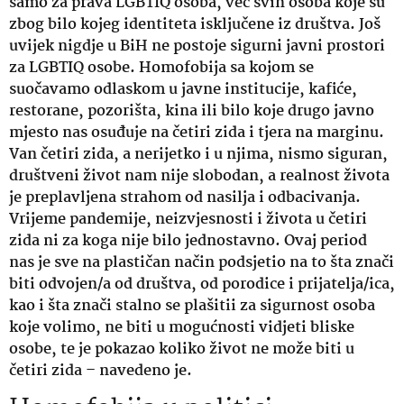
samo za prava LGBTIQ osoba, već svih osoba koje su
zbog bilo kojeg identiteta isključene iz društva. Još
uvijek nigdje u BiH ne postoje sigurni javni prostori
za LGBTIQ osobe. Homofobija sa kojom se
suočavamo odlaskom u javne institucije, kafiće,
restorane, pozorišta, kina ili bilo koje drugo javno
mjesto nas osuđuje na četiri zida i tjera na marginu.
Van četiri zida, a nerijetko i u njima, nismo siguran,
društveni život nam nije slobodan, a realnost života
je preplavljena strahom od nasilja i odbacivanja.
Vrijeme pandemije, neizvjesnosti i života u četiri
zida ni za koga nije bilo jednostavno. Ovaj period
nas je sve na plastičan način podsjetio na to šta znači
biti odvojen/a od društva, od porodice i prijatelja/ica,
kao i šta znači stalno se plašitii za sigurnost osoba
koje volimo, ne biti u mogućnosti vidjeti bliske
osobe, te je pokazao koliko
život ne može biti u
četiri zida – navedeno je
.