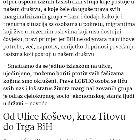
otpor usponu raznih fašističkih struja koje postoje u
našem društvu, a koje žele da uguše prava svih
marginaliziranih grupa
– kažu i dodaju kako je i
trenutna situacija sa osobama u pokretu, migrantima
koji žive u mizernim uslovima koji nisu dostojni
čovjeku, pravi primjer jer BiH ne odgovara na njihove
potrebe, već, naprotiv, nerijetko doprinosi povećanju
rasizma koji postoji u našem društvu.
–
Smatramo da se jedino izlaskom na ulicu,
ujedinjeno, možemo boriti protiv svih fašizama
kojima smo okruženi. Prava LGBTIQ osoba se tiču
svih nas i loš status života marginalizovanih grupa
je odraz cjelokupnog socio-ekonomskog stanja ljudi
u državi
– navode.
Od Ulice Koševo, kroz Titovu
do Trga BiH