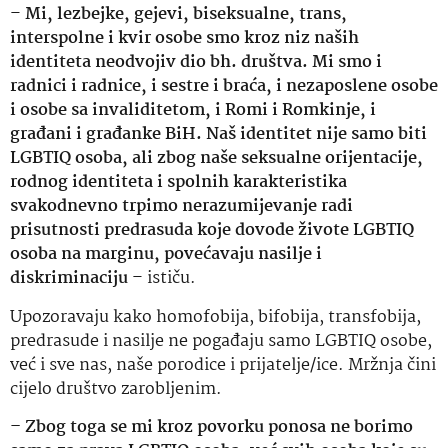
–
Mi, lezbejke, gejevi, biseksualne, trans,
interspolne i kvir osobe smo kroz niz naših
identiteta neodvojiv dio bh. društva. Mi smo i
radnici i radnice, i sestre i braća, i nezaposlene osobe
i osobe sa invaliditetom, i Romi i Romkinje, i
građani i građanke BiH. Naš identitet nije samo biti
LGBTIQ osoba, ali zbog naše seksualne orijentacije,
rodnog identiteta i spolnih karakteristika
svakodnevno trpimo nerazumijevanje radi
prisutnosti predrasuda koje dovode živote LGBTIQ
osoba na marginu, povećavaju nasilje i
diskriminaciju
– ističu.
Upozoravaju kako homofobija, bifobija, transfobija,
predrasude i nasilje ne pogađaju samo LGBTIQ osobe,
već i sve nas, naše porodice i prijatelje/ice. Mržnja čini
cijelo društvo zarobljenim.
– Zbog toga se mi kroz povorku ponosa ne borimo