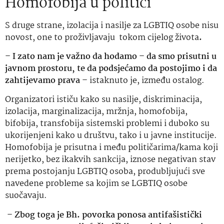
Homofobija u politici
S druge strane, izolacija i nasilje za LGBTIQ osobe nisu
novost, one to proživljavaju tokom cijelog života
.
– I zato nam je važno da hodamo – da smo prisutni u
javnom prostoru, te da podsjećamo da postojimo i da
zahtijevamo prava –
istaknuto je, između ostalog.
Organizatori ističu kako su nasilje, diskriminacija,
izolacija, marginalizacija, mržnja, homofobija,
bifobija, transfobija sistemski problemi i duboko su
ukorijenjeni kako u društvu, tako i u javne institucije.
Homofobija je prisutna i među političarima/kama koji
nerijetko, bez ikakvih sankcija, iznose negativan stav
prema postojanju LGBTIQ osoba, produbljujući sve
navedene probleme sa kojim se LGBTIQ osobe
suočavaju.
– Zbog toga je Bh. povorka ponosa antifašistički