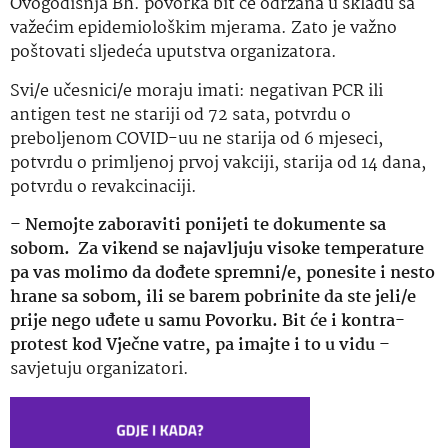
Ovogodišnja Bh. povorka bit će održana u skladu sa
važećim epidemiološkim mjerama. Zato je važno
poštovati sljedeća uputstva organizatora.
Svi/e učesnici/e moraju imati: negativan PCR ili
antigen test ne stariji od 72 sata, potvrdu o
preboljenom COVID-uu ne starija od 6 mjeseci,
potvrdu o primljenoj prvoj vakciji, starija od 14 dana,
potvrdu o revakcinaciji.
–
Nemojte zaboraviti ponijeti te dokumente sa
sobom. Za vikend se najavljuju visoke temperature
pa vas molimo da dođete spremni/e, ponesite i nesto
hrane sa sobom, ili se barem pobrinite da ste jeli/e
prije nego uđete u samu Povorku. Bit će i kontra-
protest kod Vječne vatre, pa imajte i to u vidu
–
savjetuju organizatori.