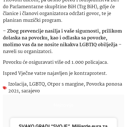
Titovom ulicom, pa desno pored Predsjedništva BiH
do Parlamentarne skupštine BiH (Trg BiH), gdje će
članice i članovi organizatora održati govor, te je
planiran muzički program.
–
Zbog prevencije nasilja i vaše sigurnosti, prilikom
dolaska na povorku, kao i odlaska sa povorke,
molimo vas da ne nosite nikakva LGBTIQ obilježja
–
naveli su organizatori.
Povorku će osiguravati više od 1.000 policajaca.
Ispred Vječne vatre najavljen je kontraprotest.
Izolacija
,
LGBTQ
,
Otpor s margine
,
Povorka ponosa
2021
,
sarajevo
Najnovije
SVAKO GRADI “SVOJE”. Milijarde eura za