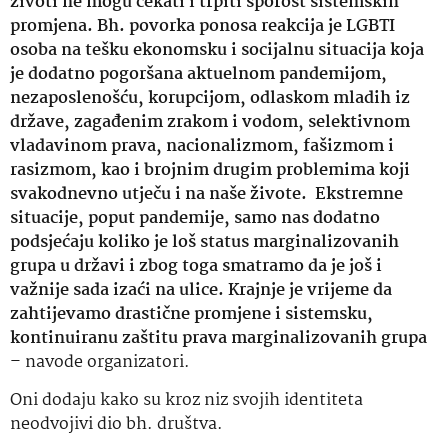
životi ne mogu čekati i trpiti sporost sistemskih
promjena. Bh. povorka ponosa reakcija je LGBTI
osoba na tešku ekonomsku i socijalnu situacija koja
je dodatno pogoršana aktuelnom pandemijom,
nezaposlenošću, korupcijom, odlaskom mladih iz
države, zagađenim zrakom i vodom, selektivnom
vladavinom prava, nacionalizmom, fašizmom i
rasizmom, kao i brojnim drugim problemima koji
svakodnevno utječu i na naše živote. Ekstremne
situacije, poput pandemije, samo nas dodatno
podsjećaju koliko je loš status marginalizovanih
grupa u državi i zbog toga smatramo da je još i
važnije sada izaći na ulice.
Krajnje je vrijeme da
zahtijevamo drastične promjene i sistemsku,
kontinuiranu zaštitu prava marginalizovanih grupa
– navode organizatori.
Oni dodaju kako su kroz niz svojih identiteta
neodvojivi dio bh. društva.