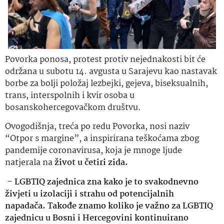
Povorka ponosa, protest protiv nejednakosti bit će
održana u subotu 14. avgusta u Sarajevu kao nastavak
borbe za bolji položaj lezbejki, gejeva, biseksualnih,
trans, interspolnih i kvir osoba u
bosanskohercegovačkom društvu.
Ovogodišnja, treća po redu Povorka, nosi naziv
“Otpor s margine”, a inspirirana teškoćama zbog
pandemije coronavirusa, koja je mnoge ljude
natjerala na
život u četiri zida.
– LGBTIQ zajednica zna kako je to svakodnevno
živjeti u izolaciji i strahu od potencijalnih
napadača.
Takođe znamo koliko je važno za LGBTIQ
zajednicu u Bosni i Hercegovini kontinuirano