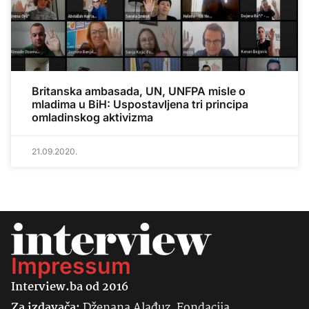
Britanska ambasada, UN, UNFPA misle o
mladima u BiH: Uspostavljena tri principa
omladinskog aktivizma
21.09.2020.
Impressum
Interview.ba od 2016
Za izdavača:
Dženana Alađuz, Fondacija