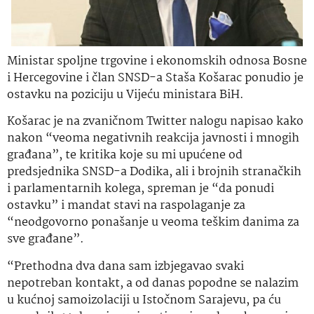
Ministar spoljne trgovine i ekonomskih odnosa Bosne
i Hercegovine i član SNSD-a Staša Košarac ponudio je
ostavku na poziciju u Vijeću ministara BiH.
Košarac je na zvaničnom Twitter nalogu napisao kako
nakon “veoma negativnih reakcija javnosti i mnogih
građana”, te kritika koje su mi upućene od
predsjednika SNSD-a Dodika, ali i brojnih stranačkih
i parlamentarnih kolega, spreman je “da ponudi
ostavku” i mandat stavi na raspolaganje za
“neodgovorno ponašanje u veoma teškim danima za
sve građane”.
“Prethodna dva dana sam izbjegavao svaki
nepotreban kontakt, a od danas popodne se nalazim
u kućnoj samoizolaciji u Istočnom Sarajevu, pa ću