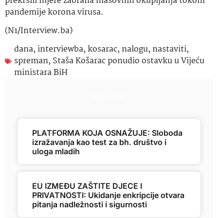
prekršili mjere zabrana masovnih okupljanja tokom
pandemije korona virusa.
(N1/Interview.ba)
dana
,
interviewba
,
kosarac
,
nalogu
,
nastaviti
,
spreman
,
Staša Košarac ponudio ostavku u Vijeću
ministara BiH
Najnovije
PLATFORMA KOJA OSNAŽUJE: Sloboda
izražavanja kao test za bh. društvo i
uloga mladih
EU IZMEĐU ZAŠTITE DJECE I
PRIVATNOSTI: Ukidanje enkripcije otvara
pitanja nadležnosti i sigurnosti