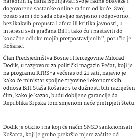
narednih 14 dana ispunjavati svoje radne obaveze i
dogovorene sastanke online radom od kuće. Svoj
posao sam i do sada obavljao savjesno i odgovorno,
bez ikakvih propusta i afera ili kritika javnosti, u
interesu svih građana BiH i tako ću i nastaviti do
konačne odluke mojih pretpostavljenih”, poručio je
Košarac.
Član Predsjedništva Bosne i Hercegovine Milorad
Dodik, u razgovoru za politički magazin Pečat, koji je
na programu RTRS-a večeras od 21 sati, najavio je
kako će ministar spoljne trgovine i ekonomskih
odnosa BiH Staša Košarac s te dužnosti biti razriješen
čim, kako je kazao, budu dobijene garancije da
Republika Srpska tom smjenom neće pretrpjeti štetu.
Dodik je otkrio i na koji će način SNSD sankcionisati
Košarca, koji je grubo prekršio mjere zaštite od