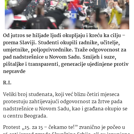
Od jutros se hiljade ljudi okupljaju i kreću ka cilju –
prema Slaviji. Studenti okupili radnike, učitelje,
umjetnike, poljoprivrednike. Traže odgovornost za
pad nadstrešnice u Novom Sadu. Smijeh i suze,
pištaljke i transparenti
,
generacije ujedinjene protiv
nepravde
R.I.
Veliki broj studenata, koji već blizu četiri mjeseca
protestuju zahtijevajući odgovornost za žrtve pada
nadstrešnice u Novom Sadu, kao i građana okupio se
u centru Beograda.
Protest „15. za 15 – čekamo te!” zvanično je počeo u