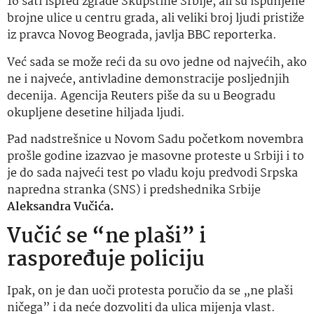
16 sati ispred zgrade Skupštine Srbije, ali su ispunjene
brojne ulice u centru grada, ali veliki broj ljudi pristiže
iz pravca Novog Beograda, javlja BBC reporterka.
Već sada se može reći da su ovo jedne od najvećih, ako
ne i najveće, antivladine demonstracije posljednjih
decenija. Agencija Reuters piše da su u Beogradu
okupljene desetine hiljada ljudi.
Pad nadstrešnice u Novom Sadu početkom novembra
prošle godine izazvao je masovne proteste u Srbiji i to
je do sada najveći test po vladu koju predvodi Srpska
napredna stranka (SNS) i predshednika Srbije
Aleksandra Vučića.
Vučić se “ne plaši” i
raspoređuje policiju
Ipak, on je dan uoči protesta poručio da se „ne plaši
ničega” i da neće dozvoliti da ulica mijenja vlast.