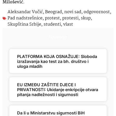
Milošević
.
Aleksandar Vučić
,
Beograd
,
novi sad
,
odgovornost
,
Pad nadstrešnice
,
protest
,
protesti
,
skup
,
Skupština Srbije
,
studenti
,
vlast
Najnovije
PLATFORMA KOJA OSNAŽUJE: Sloboda
izražavanja kao test za bh. društvo i
uloga mladih
EU IZMEĐU ZAŠTITE DJECE I
PRIVATNOSTI: Ukidanje enkripcije otvara
pitanja nadležnosti i sigurnosti
Da li u Ministarstvu sigurnosti BiH