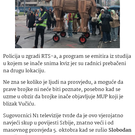
Policija u zgradi RTS-a, a program se emitira iz studija
u kojem se inače snima kviz jer su radnici prebačeni
na drugu lokaciju.
Ne zna se koliko je ljudi na prosvjedu, a moguće da
prave brojke ni neće biti poznate, posebno kad se
uzme u obzir da brojke inače objavljuje MUP koji je
blizak Vučiću.
Sugovornici N1 televizije tvrde da je ovo vjerojatno
navjeći skup u povijesti Srbije, znatno veći i od
masovnog prosvjeda 5. oktobra kad se rušio
Slobodan