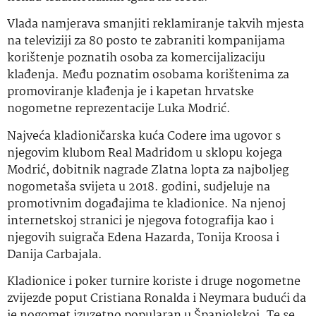
Vlada namjerava smanjiti reklamiranje takvih mjesta
na televiziji za 80 posto te zabraniti kompanijama
korištenje poznatih osoba za komercijalizaciju
klađenja. Među poznatim osobama korištenima za
promoviranje klađenja je i kapetan hrvatske
nogometne reprezentacije Luka Modrić.
Najveća kladioničarska kuća Codere ima ugovor s
njegovim klubom Real Madridom u sklopu kojega
Modrić, dobitnik nagrade Zlatna lopta za najboljeg
nogometaša svijeta u 2018. godini, sudjeluje na
promotivnim događajima te kladionice. Na njenoj
internetskoj stranici je njegova fotografija kao i
njegovih suigrača Edena Hazarda, Tonija Kroosa i
Danija Carbajala.
Kladionice i poker turnire koriste i druge nogometne
zvijezde poput Cristiana Ronalda i Neymara budući da
je nogomet izuzetno popularan u Španjolskoj. Te se