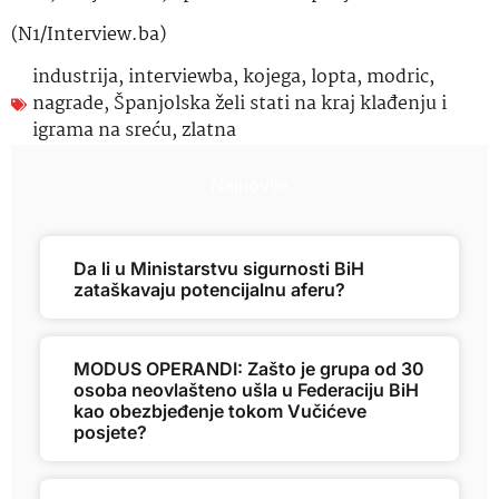
(N1/Interview.ba)
industrija
,
interviewba
,
kojega
,
lopta
,
modric
,
nagrade
,
Španjolska želi stati na kraj klađenju i
igrama na sreću
,
zlatna
Najnovije
Da li u Ministarstvu sigurnosti BiH
zataškavaju potencijalnu aferu?
MODUS OPERANDI: Zašto je grupa od 30
osoba neovlašteno ušla u Federaciju BiH
kao obezbjeđenje tokom Vučićeve
posjete?