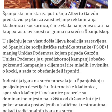
Španjolski ministar za potrošnju Alberto Garzón
predstavio je plan za zaustavljanje reklamiranja
kladionica i kockarnica, čime vlada namjerava stati na
kraj porastu ovisnosti o igrama na sreći u Španjolskoj.
U siječnju je na vlast došla lijeva koalicija sastavljena
od Španjolske socijalističke radničke stranke (PSOE) i
manjeg Unidas Podemosa kojem pripada Garzón.
Unidas Podemos je u predizbornoj kampanji obećao
pokrenuti kampanju s ciljem zaštite mladih i ovisnika
o kocki, a sada to obećanje želi ispuniti.
Industrija igara na sreću procvala je u Španjolskoj u
posljednjem desetljeću. Internetske kladionice,
sportsko klađenje i kockarnice preuzele su
dominantno mjesto na tržištu od državne lutrije i
poker aparata postavljenih u kafićima i restoranima,
nekad tradicionalnih igara na sreću.