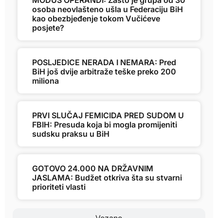
MODUS OPERANDI: Zašto je grupa od 30
osoba neovlašteno ušla u Federaciju BiH
kao obezbjeđenje tokom Vučićeve
posjete?
POSLJEDICE NERADA I NEMARA: Pred
BiH još dvije arbitraže teške preko 200
miliona
PRVI SLUČAJ FEMICIDA PRED SUDOM U
FBIH: Presuda koja bi mogla promijeniti
sudsku praksu u BiH
GOTOVO 24.000 NA DRŽAVNIM
JASLAMA: Budžet otkriva šta su stvarni
prioriteti vlasti