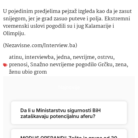
U pojedinim predjelima pejzaž izgleda kao da je zasut
snijegom, jer je grad zasuo puteve i polja. Ekstremni
vremenski uslovi pogodili su i jug Kalamarije i
Olimpiju.
(Nezavisne.com/Interview.ba)
atinu
,
interviewba
,
jedna
,
nevrijme
,
ostrvu
,
prenosi
,
Snažno nevrijeme pogodilo Grčku
,
zena
,
ženu ubio grom
Najnovije
Da li u Ministarstvu sigurnosti BiH
zataškavaju potencijalnu aferu?