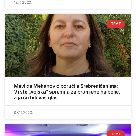
12.11.2020.
TEME
Mevlida Mehanović poručila Srebreničanima:
Vi ste „vojska“ spremna za promjene na bolje,
a ja ću biti vaš glas
08.11.2020.
TEME