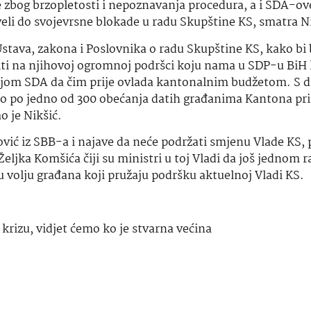
e zbog brzopletosti i nepoznavanja procedura, a i SDA-ov
eli do svojevrsne blokade u radu Skupštine KS, smatra Ni
Ustava, zakona i Poslovnika o radu Skupštine KS, kako bi 
i na njihovoj ogromnoj podršci koju nama u SDP-u BiH k
željom SDA da čim prije ovlada kantonalnim budžetom. S 
dno po jedno od 300 obećanja datih građanima Kantona pr
o je Nikšić.
ić iz SBB-a i najave da neće podržati smjenu Vlade KS, 
ljka Komšića čiji su ministri u toj Vladi da još jednom r
u volju građana koji pružaju podršku aktuelnoj Vladi KS.
 krizu
,
vidjet ćemo ko je stvarna većina