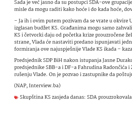
Sada je već jasno da su postupci SDA-ove grupacij
misle da mogu raditi kako hoće i do kada hoće, dov
– Ja ih i ovim putem pozivam da se vrate u okvire 
izglasan budžet KS. Građanima mogu samo zahvalit
KS i četvorki daju od početka krize prouzročene 
strane, Vlada će nastaviti predano ispunjavati je
formiranja ove najuspješnije Vlade KS ikada – kaza
Predsjednik SDP BiH nakon istupanja Jasne Durakov
predsjednike SBB-a i DF-a Fahrudina Radončića i Že
rušenju Vlade. On je pozvao i zastupnike da poštuj
(NAP, Interview.ba)
Skupština KS zasjeda danas: SDA prouzrokovala