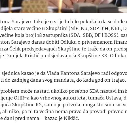
ona Sarajevo. Iako je u srijedu bilo pokušaja da se dođe 
ijela stare većine u Skupštini (NiP, NS, SDP BiH, NBL, 
većine koja broji 18 zastupnika (SDA, SBB, DF i BOSS), sa
Kanton Sarajevo danas dobiti Odluku o privremenom finans
irza Čelik predsjedavajući Skupštine te traže da on preds
e Danijela Kristić predsjedavajuća Skupštine KS. Odluk
sjednica kazao je da Vlada Kantona Sarajevo radi odgovo
niti do zadnjeg dana svog mandata, do kada god on trajao
i problem može nastati ukoliko posebno SDA nastavi insis
šljenje OHR-a kao vrhovnog autoriteta, tumača Ustava, d
vajuća Skupštine KS, samo je potvrda onoga što smo svi ve
 ali niko, pa ni ta većina nema pravo da provodi pravno n
e dani pred nama – kazao je Nikšić.