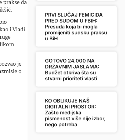
e prakse da
kšić.
PRVI SLUČAJ FEMICIDA
PRED SUDOM U FBIH:
bio
Presuda koja bi mogla
ao i Vladi
promijeniti sudsku praksu
druge
u BiH
ilikom
GOTOVO 24.000 NA
pozvao je
DRŽAVNIM JASLAMA:
azmisle o
Budžet otkriva šta su
stvarni prioriteti vlasti
KO OBLIKUJE NAŠ
DIGITALNI PROSTOR:
Zašto medijska
pismenost više nije izbor,
nego potreba