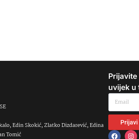
Prijavit
uvijek u
USE
Prijavi
kalo, Edin Skokić, Zlatko Dizdarević, Edina
đan Tomić