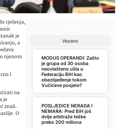
do rješenja,
Damir
Najnovije
stanak je
Vezano
iranju, a
jedava
a o njenom
MODUS OPERANDI: Zašto
je grupa od 30 osoba
neovlašteno ušla u
rno i
Federaciju BiH kao
obezbjeđenje tokom
.
Vučićeve posjete?
tirati na
a je
ć znali.
POSLJEDICE NERADA I
NEMARA: Pred BiH još
asilje. O
dvije arbitraže teške
preko 200 miliona