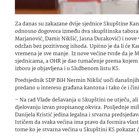
Za danas su zakazane dvije sjednice Skupštine Kant
odnosno dogovora između dva skupštinska tabora d
Marjanović, Damir Nikšić, Jasna Duraković) i nove 
održan bez pozitivnog ishoda. Upitno je da li će 
vremena je sve manje. Iz nove većine tvrde da je M
sjednicama, a OHR je dao tumačenje prema kojem j
izboru je objavljena i u Službenom listu KS.
Predsjednik SDP BiH Nermin Nikšić uoči današnjih 
predano u interesu građana kantona i tako će i či
– Na rad Vlade dešavanja u Skupštini ne utječu, al
djelovanju izvan propisanog okvira. Posljednje mi
Danijela Kristić jedina legalna i stvarna predsjeda
Ističem da svaka većina ima pravo da formira vlast,
tome ko je stvarna većina u Skupštini KS pokazat ć