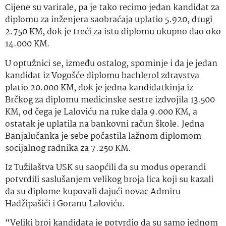
Cijene su varirale, pa je tako recimo jedan kandidat za
diplomu za inženjera saobraćaja uplatio 5.920, drugi
2.750 KM, dok je treći za istu diplomu ukupno dao oko
14.000 KM.
U optužnici se, između ostalog, spominje i da je jedan
kandidat iz Vogošće diplomu bachlerol zdravstva
platio 20.000 KM, dok je jedna kandidatkinja iz
Brčkog za diplomu medicinske sestre izdvojila 13.500
KM, od čega je Laloviću na ruke dala 9.000 KM, a
ostatak je uplatila na bankovni račun škole. Jedna
Banjalučanka je sebe počastila lažnom diplomom
socijalnog radnika za 7.250 KM.
Iz Tužilaštva USK su saopćili da su modus operandi
potvrdili saslušanjem velikog broja lica koji su kazali
da su diplome kupovali dajući novac Admiru
Hadžipašići i Goranu Laloviću.
“Veliki broj kandidata je potvrdio da su samo jednom