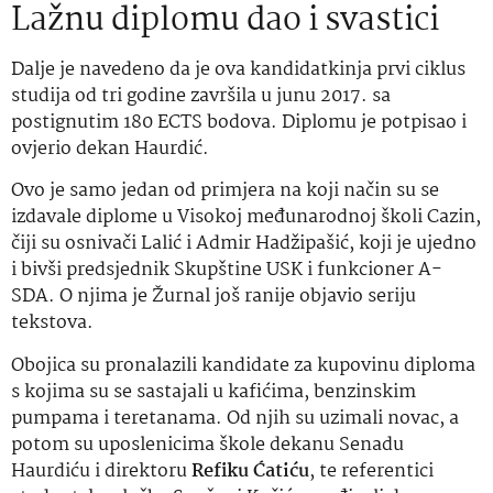
Lažnu diplomu dao i svastici
Dalje je navedeno da je ova kandidatkinja prvi ciklus
studija od tri godine završila u junu 2017. sa
postignutim 180 ECTS bodova. Diplomu je potpisao i
ovjerio dekan Haurdić.
Ovo je samo jedan od primjera na koji način su se
izdavale diplome u Visokoj međunarodnoj školi Cazin,
čiji su osnivači Lalić i Admir Hadžipašić, koji je ujedno
i bivši predsjednik Skupštine USK i funkcioner A-
SDA. O njima je Žurnal još ranije objavio seriju
tekstova.
Obojica su pronalazili kandidate za kupovinu diploma
s kojima su se sastajali u kafićima, benzinskim
pumpama i teretanama. Od njih su uzimali novac, a
potom su uposlenicima škole dekanu Senadu
Haurdiću i direktoru
Refiku Ćatiću
, te referentici