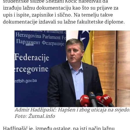
studentske službe Snežani Kočić naređivali da
izrađuju lažnu dokumentaciju kao što su prijave za
upis i ispite, zapisnike i slično. Na temelju takve
dokumentacije izdavali su lažne fakultetske diplome.
Admir Hadžipašić: Hapšen i zbog uticaja na svjedo
Foto: Žurnal.info
Hadžipašić je, između ostalog, na isti način lažnu