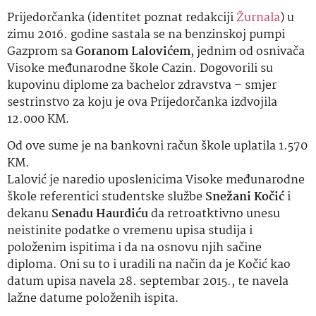
Prijedorčanka (identitet poznat redakciji
Žurnala
) u
zimu 2016. godine sastala se na benzinskoj pumpi
Gazprom sa
Goranom
Lalovićem
, jednim od osnivača
Visoke međunarodne škole Cazin. Dogovorili su
kupovinu diplome za bachelor zdravstva – smjer
sestrinstvo za koju je ova Prijedorčanka izdvojila
12.000 KM.
Od ove sume je na bankovni račun škole uplatila 1.570
KM.
Lalović je naredio uposlenicima Visoke međunarodne
škole referentici studentske službe
Snežani Kočić
i
dekanu
Senadu
Haurdiću
da retroatktivno unesu
neistinite podatke o vremenu upisa studija i
položenim ispitima i da na osnovu njih sačine
diploma. Oni su to i uradili na način da je Kočić kao
datum upisa navela 28. septembar 2015., te navela
lažne datume položenih ispita.