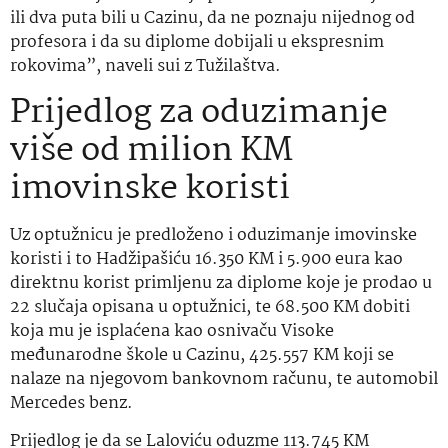
ili dva puta bili u Cazinu, da ne poznaju nijednog od
profesora i da su diplome dobijali u ekspresnim
rokovima”, naveli sui z Tužilaštva.
Prijedlog za oduzimanje
više od milion KM
imovinske koristi
Uz optužnicu je predloženo i oduzimanje imovinske
koristi i to Hadžipašiću 16.350 KM i 5.900 eura kao
direktnu korist primljenu za diplome koje je prodao u
22 slučaja opisana u optužnici, te 68.500 KM dobiti
koja mu je isplaćena kao osnivaču Visoke
međunarodne škole u Cazinu, 425.557 KM koji se
nalaze na njegovom bankovnom računu, te automobil
Mercedes benz.
Prijedlog je da se Laloviću oduzme 113.745 KM