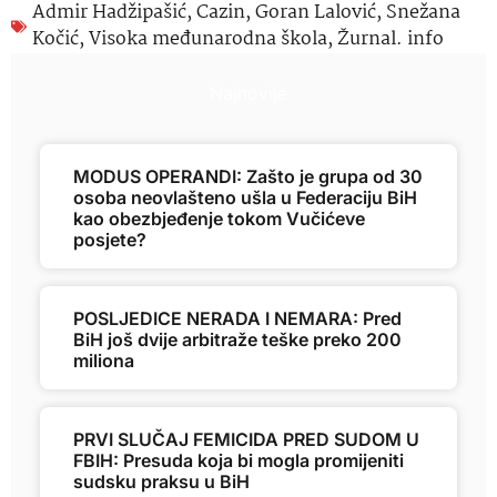
Admir Hadžipašić
,
Cazin
,
Goran Lalović
,
Snežana
Kočić
,
Visoka međunarodna škola
,
Žurnal. info
Najnovije
MODUS OPERANDI: Zašto je grupa od 30
osoba neovlašteno ušla u Federaciju BiH
kao obezbjeđenje tokom Vučićeve
posjete?
POSLJEDICE NERADA I NEMARA: Pred
BiH još dvije arbitraže teške preko 200
miliona
PRVI SLUČAJ FEMICIDA PRED SUDOM U
FBIH: Presuda koja bi mogla promijeniti
sudsku praksu u BiH