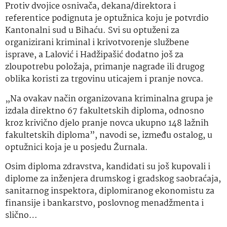
Protiv dvojice osnivača, dekana/direktora i
referentice podignuta je optužnica koju je potvrdio
Kantonalni sud u Bihaću. Svi su optuženi za
organizirani kriminal i krivotvorenje službene
isprave, a Lalović i Hadžipašić dodatno još za
zloupotrebu položaja, primanje nagrade ili drugog
oblika koristi za trgovinu uticajem i pranje novca.
„Na ovakav način organizovana kriminalna grupa je
izdala direktno 67 fakultetskih diploma, odnosno
kroz krivično djelo pranje novca ukupno 148 lažnih
fakultetskih diploma”, navodi se, između ostalog, u
optužnici koja je u posjedu Žurnala.
Osim diploma zdravstva, kandidati su još kupovali i
diplome za inženjera drumskog i gradskog saobraćaja,
sanitarnog inspektora, diplomiranog ekonomistu za
finansije i bankarstvo, poslovnog menadžmenta i
slično…