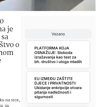
00
Najnovije
a je
 sa
Vezano
štvo o
PLATFORMA KOJA
vnom
OSNAŽUJE: Sloboda
izražavanja kao test za
e
bh. društvo i uloga mladih
EU IZMEĐU ZAŠTITE
DJECE I PRIVATNOSTI:
Ukidanje enkripcije otvara
pitanja nadležnosti i
sigurnosti
ku na srce,
za za