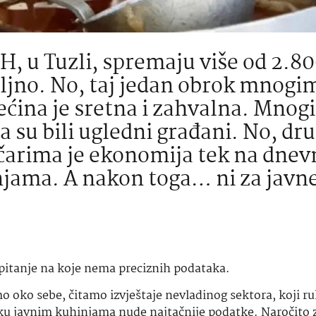
iH, u Tuzli, spremaju više od 2.8
oljno. No, taj jedan obrok mnogim
većina je sretna i zahvalna. Mnogi
 su bili ugledni građani. No, dru
tičarima je ekonomija tek na dne
jama. A nakon toga… ni za javn
, pitanje na koje nema preciznih podataka.
o oko sebe, čitamo izvještaje nevladinog sektora, koji ru
ršku javnim kuhinjama nude najtačnije podatke. Naročito 