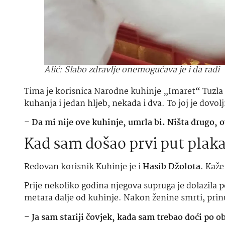
Alić: Slabo zdravlje onemogućava je i da radi
Tima je korisnica Narodne kuhinje „Imaret“ Tuzla d
kuhanja i jedan hljeb, nekada i dva. To joj je dovol
–
Da mi nije ove kuhinje, umrla bi. Ništa drugo, 
Kad sam došao prvi put plaka
Redovan korisnik Kuhinje je i
Hasib Džolota
. Kaže
Prije nekoliko godina njegova supruga je dolazila po
metara dalje od kuhinje. Nakon ženine smrti, prinu
–
Ja sam stariji čovjek, kada sam trebao doći po o