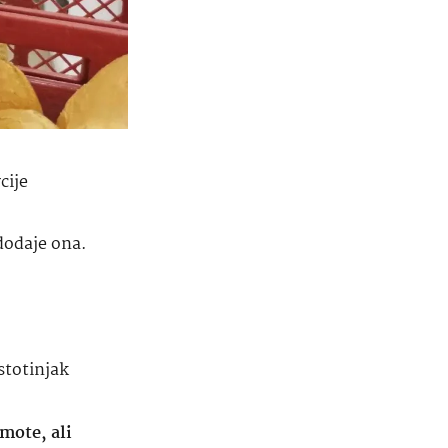
cije
dodaje ona.
 stotinjak
amote, ali