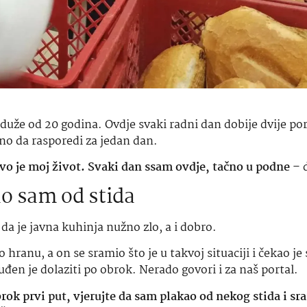
uže od 20 godina. Ovdje svaki radni dan dobije dvije por
jno da rasporedi za jedan dan.
ovo je moj život. Svaki dan ssam ovdje, tačno u podne
– 
o sam od stida
 da je javna kuhinja nužno zlo, a i dobro.
 hranu, a on se sramio što je u takvoj situaciji i čekao je
đen je dolaziti po obrok. Nerado govori i za naš portal.
brok prvi put, vjerujte da sam plakao od nekog stida i sr