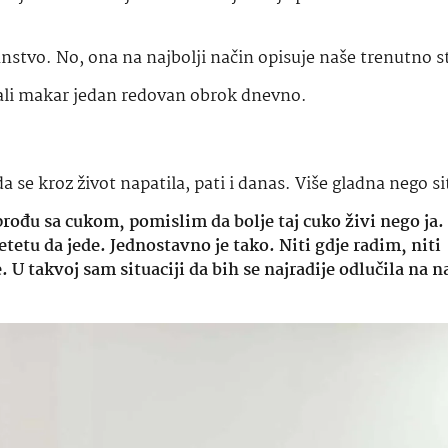
čanstvo. No, ona na najbolji način opisuje naše trenutno s
mali makar jedan redovan obrok dnevno.
 se kroz život napatila, pati i danas. Više gladna nego si
prođu sa cukom, pomislim da bolje taj cuko živi nego ja.
tetu da jede. Jednostavno je tako. Niti gdje radim, niti
 U takvoj sam situaciji da bih se najradije odlučila na n