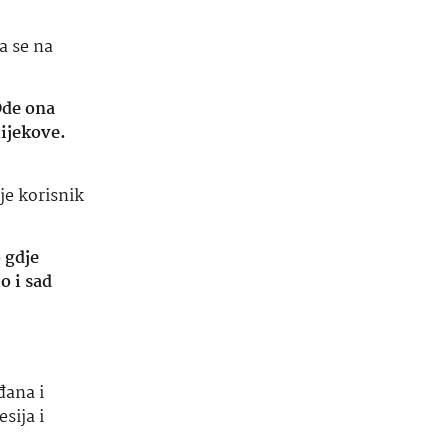
la se na
Ode ona
ijekove.
je korisnik
 gdje
o i sad
đana i
sija i