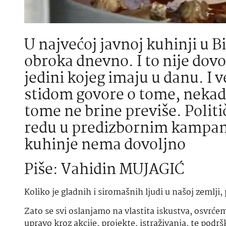
U najvećoj javnoj kuhinji u B
obroka dnevno. I to nije dov
jedini kojeg imaju u danu. I 
stidom govore o tome, nekada
tome ne brine previše. Poli
redu u predizbornim kampan
kuhinje nema dovoljno
Piše: Vahidin MUJAGIĆ
Koliko je gladnih i siromašnih ljudi u našoj zemlji
Zato se svi oslanjamo na vlastita iskustva, osvrćem
upravo kroz akcije, projekte, istraživanja, te pod