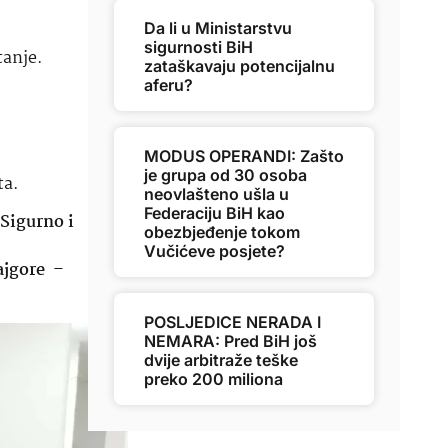
Da li u Ministarstvu
sigurnosti BiH
tanje.
zataškavaju potencijalnu
aferu?
MODUS OPERANDI: Zašto
je grupa od 30 osoba
ta.
neovlašteno ušla u
Federaciju BiH kao
 Sigurno i
obezbjeđenje tokom
Vučićeve posjete?
ajgore
–
POSLJEDICE NERADA I
NEMARA: Pred BiH još
dvije arbitraže teške
preko 200 miliona