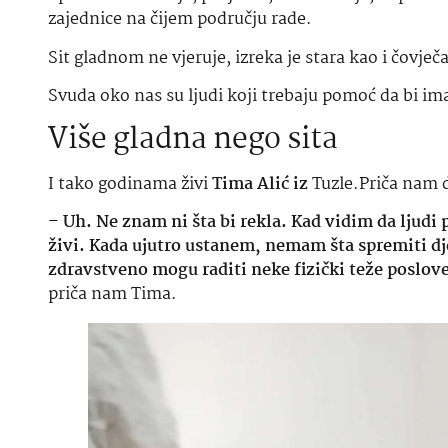
zajednice na čijem području rade.
Sit gladnom ne vjeruje, izreka je stara kao i čovje
Svuda oko nas su ljudi koji trebaju pomoć da bi i
Više gladna nego sita
I tako godinama živi
Tima Alić iz
Tuzle.Priča nam da
–
Uh. Ne znam ni šta bi rekla. Kad vidim da ljudi 
živi. Kada ujutro ustanem, nemam šta spremiti dje
zdravstveno mogu raditi neke fizički teže poslove.
priča nam Tima.