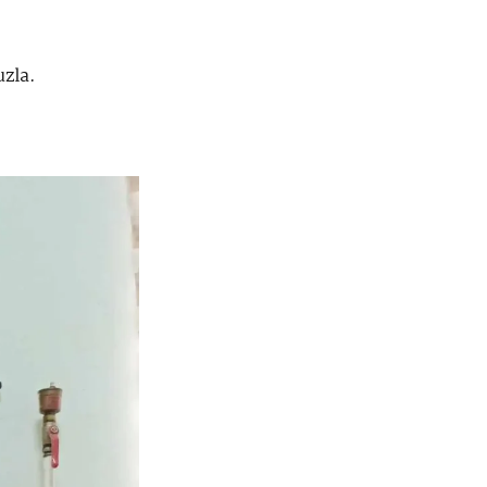
uzla.