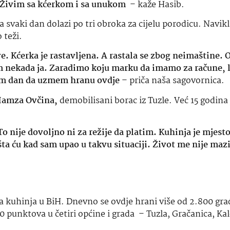
. Živim sa kćerkom i sa unukom
– kaže Hasib.
ja svaki dan dolazi po tri obroka za cijelu porodicu. Navik
 teži.
. Kćerka je rastavljena. A rastala se zbog neimaštine. 
m nekada ja. Zaradimo koju marku da imamo za račune, l
čim dan da uzmem hranu ovdje
– priča naša sagovornica.
amza Ovčina,
demobilisani borac iz Tuzle. Već 15 godina 
nije dovoljno ni za režije da platim. Kuhinja je mjesto
ta ću kad sam upao u takvu situaciji. Život me nije mazi
a kuhinja u BiH. Dnevno se ovdje hrani više od 2.800 gra
 punktova u četiri općine i grada – Tuzla, Gračanica, Kale