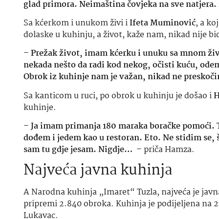
glad primora. Neimaština čovjeka na sve natjera
Sa kćerkom i unukom živi i
Ifeta Muminović
, a ko
dolaske u kuhinju, a život, kaže nam, nikad nije bio
–
Prežak život, imam kćerku i unuku sa mnom žive
nekada nešto da radi kod nekog, očisti kuću, ode
Obrok iz kuhinje nam je važan, nikad ne presko
Sa kanticom u ruci, po obrok u kuhinju je došao i
H
kuhinje.
–
Ja imam primanja 180 maraka boračke pomoći. To 
dođem i jedem kao u restoran. Eto. Ne stidim se, š
sam tu gdje jesam. Nigdje…
– priča Hamza.
Najveća javna kuhinja
A Narodna kuhinja „Imaret“ Tuzla, najveća je javn
pripremi 2.840 obroka. Kuhinja je podijeljena na 20
Lukavac.