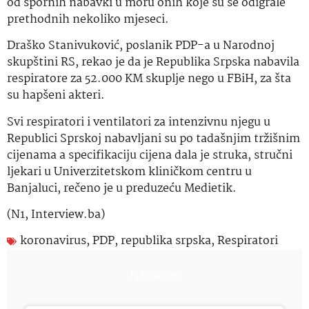
od spornih nabavki u moru onih koje su se odigrale
prethodnih nekoliko mjeseci.
Draško Stanivuković, poslanik PDP-a u Narodnoj
skupštini RS, rekao je da je Republika Srpska nabavila
respiratore za 52.000 KM skuplje nego u FBiH, za šta
su hapšeni akteri.
Svi respiratori i ventilatori za intenzivnu njegu u
Republici Sprskoj nabavljani su po tadašnjim tržišnim
cijenama a specifikaciju cijena dala je struka, stručni
ljekari u Univerzitetskom kliničkom centru u
Banjaluci, rečeno je u preduzeću Medietik.
(N1, Interview.ba)
koronavirus
,
PDP
,
republika srpska
,
Respiratori
Najnovije