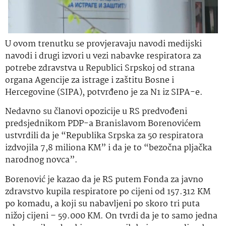
U ovom trenutku se provjeravaju navodi medijski
navodi i drugi izvori u vezi nabavke respiratora za
potrebe zdravstva u Republici Srpskoj od strana
organa Agencije za istrage i zaštitu Bosne i
Hercegovine (SIPA), potvrđeno je za N1 iz SIPA-e.
Nedavno su članovi opozicije u RS predvođeni
predsjednikom PDP-a Branislavom Borenovićem
ustvrdili da je “Republika Srpska za 50 respiratora
izdvojila 7,8 miliona KM” i da je to “bezočna pljačka
narodnog novca”.
Borenović je kazao da je RS putem Fonda za javno
zdravstvo kupila respiratore po cijeni od 157.312 KM
po komadu, a koji su nabavljeni po skoro tri puta
nižoj cijeni – 59.000 KM. On tvrdi da je to samo jedna