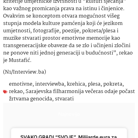
kriterije umjetničke izvrsnosti u “kulturi sjećanja”
kao važnog promicanja prava na istinu i činjenice.
Ovakvim se konceptom otvara mogućnost višeg
stupnja modela kulture pamćenja koji će jezikom
umjetnosti, fotografije, poezije, pokreta/plesa i
muzike stvarati prostor emotivne memorije kao
transgeneracijske obaveze da se zlo i učinjeni zločini
ne ponove niti jednoj generaciji u budućnosti”, rekao
je Mustafić.
(N1/Interview.ba)
emotivne
,
interviewba
,
krehica
,
plesa
,
pokreta
,
rekao
,
Sarajevska filharmonija večeras odaje počast
žrtvama genocida
,
stvarati
Najnovije
SVAKO GRADI “SVOJE”. Milijarde eura za