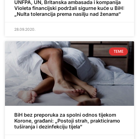
UNFPA, UN, Britanska ambasada i kompanija
Violeta financijski podržali sigurne kuće u BiH:
„Nulta tolerancija prema nasilju nad ženama“
28.09.2020.
TEME
BiH bez preporuka za spolni odnos tijekom
Korone, građani: „Postoji strah, prakticiramo
tuširanja i dezinfekciju tijela“