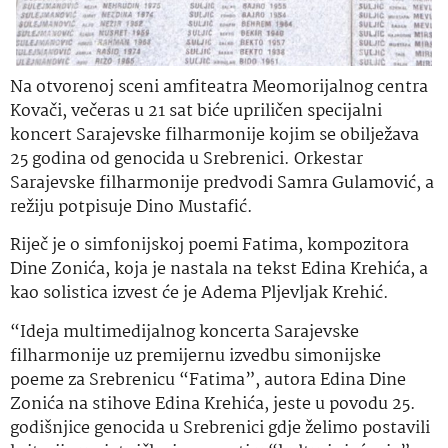
Na otvorenoj sceni amfiteatra Meomorijalnog centra
Kovači, večeras u 21 sat biće upriličen specijalni
koncert Sarajevske filharmonije kojim se obilježava
25 godina od genocida u Srebrenici. Orkestar
Sarajevske filharmonije predvodi Samra Gulamović, a
režiju potpisuje Dino Mustafić.
Riječ je o simfonijskoj poemi Fatima, kompozitora
Dine Zonića, koja je nastala na tekst Edina Krehića, a
kao solistica izvest će je Adema Pljevljak Krehić.
“Ideja multimedijalnog koncerta Sarajevske
filharmonije uz premijernu izvedbu simonijske
poeme za Srebrenicu “Fatima”, autora Edina Dine
Zonića na stihove Edina Krehića, jeste u povodu 25.
godišnjice genocida u Srebrenici gdje želimo postavili