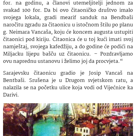
for. na godinu, a članovi utemeljitelji jednom za
svakad 100 for. Da bi ovo čitaoničko društvo imalo
svojega lokala, gradi mearif sanduk na Bendbaši
naročitu zgradu za čitaonicu u istočnom štilu po planu
g. Neimara Vancaša, koju će koncem augusta ustupiti
čitaonici pod kiriju. Čitaonica će u toj kući imati svoj
namještaj, svojega kafedžiju, a do godine će podići na
Miljacku lijepu bašču uz čitaonicu. – Pozdravljamo
ovu naprednu ustanovu i želimo joj da procvjeta.“
Sarajevsku čitaonicu gradio je Josip Vancaš na
Bentbaši. Srušena je u Drugom svjetskom ratu, a
nalazila se na početku ulice koja vodi od Vijećnice ka
Darivi.