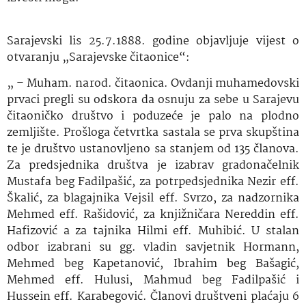
Sarajevski lis 25.7.1888. godine objavljuje vijest o
otvaranju „Sarajevske čitaonice“:
„ – Muham. narod. čitaonica. Ovdanji muhamedovski
prvaci pregli su odskora da osnuju za sebe u Sarajevu
čitaoničko društvo i poduzeće je palo na plodno
zemljište. Prošloga četvrtka sastala se prva skupština
te je društvo ustanovljeno sa stanjem od 135 članova.
Za predsjednika društva je izabrav gradonačelnik
Mustafa beg Fadilpašić, za potrpedsjednika Nezir eff.
Škalić, za blagajnika Vejsil eff. Svrzo, za nadzornika
Mehmed eff. Rašidović, za knjižničara Nereddin eff.
Hafizović a za tajnika Hilmi eff. Muhibić. U stalan
odbor izabrani su gg. vladin savjetnik Hormann,
Mehmed beg Kapetanović, Ibrahim beg Bašagić,
Mehmed eff. Hulusi, Mahmud beg Fadilpašić i
Hussein eff. Karabegović. Članovi društveni plaćaju 6