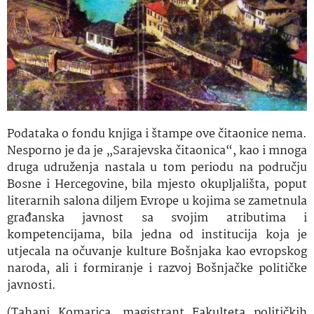
Podataka o fondu knjiga i štampe ove čitaonice nema.
Nesporno je da je „Sarajevska čitaonica“, kao i mnoga
druga udruženja nastala u tom periodu na području
Bosne i Hercegovine, bila mjesto okupljališta, poput
literarnih salona diljem Evrope u kojima se zametnula
građanska javnost sa svojim atributima i
kompetencijama, bila jedna od institucija koja je
utjecala na očuvanje kulture Bošnjaka kao evropskog
naroda, ali i formiranje i razvoj Bošnjačke političke
javnosti.
(Tahani Komarica,
magistrant Fakulteta političkih