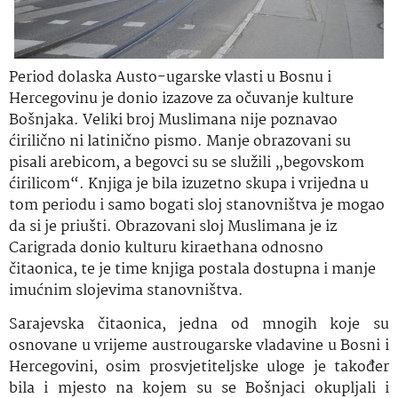
Period dolaska Austo-ugarske vlasti u Bosnu i
Hercegovinu je donio izazove za očuvanje kulture
Bošnjaka. Veliki broj Muslimana nije poznavao
ćirilično ni latinično pismo. Manje obrazovani su
pisali arebicom, a begovci su se služili „begovskom
ćirilicom“. Knjiga je bila izuzetno skupa i vrijedna u
tom periodu i samo bogati sloj stanovništva je mogao
da si je priušti. Obrazovani sloj Muslimana je iz
Carigrada donio kulturu kiraethana odnosno
čitaonica, te je time knjiga postala dostupna i manje
imućnim slojevima stanovništva.
Sarajevska čitaonica, jedna od mnogih koje su
osnovane u vrijeme austrougarske vladavine u Bosni i
Hercegovini, osim prosvjetiteljske uloge je također
bila i mjesto na kojem su se Bošnjaci okupljali i