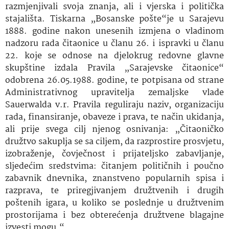
razmjenjivali svoja znanja, ali i vjerska i politička
stajališta. Tiskarna „Bosanske pošte“je u Sarajevu
1888. godine nakon unesenih izmjena o vladinom
nadzoru rada čitaonice u članu 26. i ispravki u članu
22. koje se odnose na djelokrug redovne glavne
skupštine izdala Pravila „Sarajevske čitaonice“
odobrena 26.05.1988. godine, te potpisana od strane
Administrativnog upravitelja zemaljske vlade
Sauerwalda v.r. Pravila reguliraju naziv, organizaciju
rada, finansiranje, obaveze i prava, te način ukidanja,
ali prije svega cilj njenog osnivanja: „Čitaoničko
družtvo sakuplja se sa ciljem, da razprostire prosvjetu,
izobraženje, čovječnost i prijateljsko zabavljanje,
sljedećim sredstvima: čitanjem političnih i poučno
zabavnik dnevnika, znanstveno popularnih spisa i
razprava, te priregjivanjem družtvenih i drugih
poštenih igara, u koliko se poslednje u družtvenim
prostorijama i bez obterećenja družtvene blagajne
izvesti mogu.“