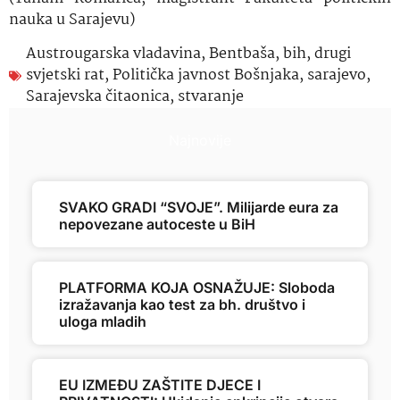
nauka u Sarajevu)
Austrougarska vladavina
,
Bentbaša
,
bih
,
drugi
svjetski rat
,
Politička javnost Bošnjaka
,
sarajevo
,
Sarajevska čitaonica
,
stvaranje
Najnovije
SVAKO GRADI “SVOJE”. Milijarde eura za
nepovezane autoceste u BiH
PLATFORMA KOJA OSNAŽUJE: Sloboda
izražavanja kao test za bh. društvo i
uloga mladih
EU IZMEĐU ZAŠTITE DJECE I