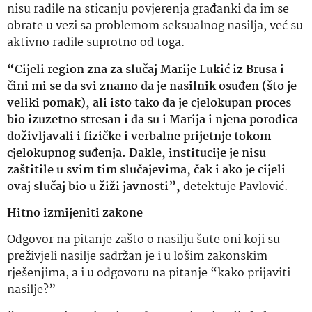
nisu radile na sticanju povjerenja građanki da im se
obrate u vezi sa problemom seksualnog nasilja, već su
aktivno radile suprotno od toga.
“Cijeli region zna za slučaj Marije Lukić iz Brusa i
čini mi se da svi znamo da je nasilnik osuđen (što je
veliki pomak), ali isto tako da je cjelokupan proces
bio izuzetno stresan i da su i Marija i njena porodica
doživljavali i fizičke i verbalne prijetnje tokom
cjelokupnog suđenja. Dakle, institucije je nisu
zaštitile u svim tim slučajevima, čak i ako je cijeli
ovaj slučaj bio u žiži javnosti”,
detektuje Pavlović.
Hitno izmijeniti zakone
Odgovor na pitanje zašto o nasilju šute oni koji su
preživjeli nasilje sadržan je i u lošim zakonskim
rješenjima, a i u odgovoru na pitanje “kako prijaviti
nasilje?”