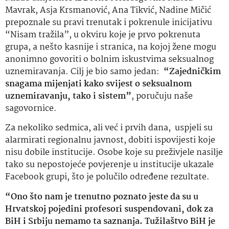
Mavrak, Asja Krsmanović, Ana Tikvić, Nadine Mičić
prepoznale su pravi trenutak i pokrenule inicijativu
“Nisam tražila”, u okviru koje je prvo pokrenuta
grupa, a nešto kasnije i stranica, na kojoj žene mogu
anonimno govoriti o bolnim iskustvima seksualnog
uznemiravanja. Cilj je bio samo jedan:
“Zajedničkim
snagama mijenjati kako svijest o seksualnom
uznemiravanju, tako i sistem”
, poručuju naše
sagovornice.
Za nekoliko sedmica, ali već i prvih dana, uspjeli su
alarmirati regionalnu javnost, dobiti ispovijesti koje
nisu dobile institucije. Osobe koje su preživjele nasilje
tako su nepostojeće povjerenje u institucije ukazale
Facebook grupi, što je polučilo određene rezultate.
“Ono što nam je trenutno poznato jeste da su u
Hrvatskoj pojedini profesori suspendovani, dok za
BiH i Srbiju nemamo ta saznanja. Tužilaštvo BiH je