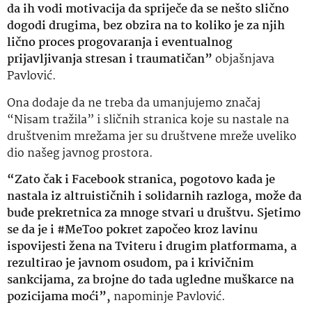
da ih vodi motivacija da spriječe da se nešto slično
dogodi drugima, bez obzira na to koliko je za njih
lično proces progovaranja i eventualnog
prijavljivanja stresan i traumatičan”
objašnjava
Pavlović.
Ona dodaje da ne treba da umanjujemo značaj
“Nisam tražila” i sličnih stranica koje su nastale na
društvenim mrežama jer su društvene mreže uveliko
dio našeg javnog prostora.
“Zato čak i Facebook stranica, pogotovo kada je
nastala iz altruističnih i solidarnih razloga, može da
bude prekretnica za mnoge stvari u društvu. Sjetimo
se da je i #MeToo pokret započeo kroz lavinu
ispovijesti žena na Tviteru i drugim platformama, a
rezultirao je javnom osudom, pa i krivičnim
sankcijama, za brojne do tada ugledne muškarce na
pozicijama moći”,
napominje Pavlović.