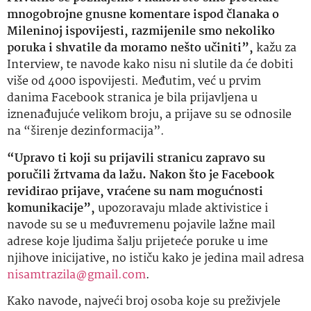
mnogobrojne gnusne komentare ispod članaka o
Mileninoj ispovijesti, razmijenile smo nekoliko
poruka i shvatile da moramo nešto učiniti”,
kažu za
Interview, te navode kako nisu ni slutile da će dobiti
više od 4000 ispovijesti. Međutim, već u prvim
danima Facebook stranica je bila prijavljena u
iznenađujuće velikom broju, a prijave su se odnosile
na “širenje dezinformacija”.
“Upravo ti koji su prijavili stranicu zapravo su
poručili žrtvama da lažu. Nakon što je Facebook
revidirao prijave, vraćene su nam mogućnosti
komunikacije”,
upozoravaju mlade aktivistice i
navode su se u međuvremenu pojavile lažne mail
adrese koje ljudima šalju prijeteće poruke u ime
njihove inicijative, no ističu kako je jedina mail adresa
nisamtrazila@gmail.com
.
Kako navode, najveći broj osoba koje su preživjele