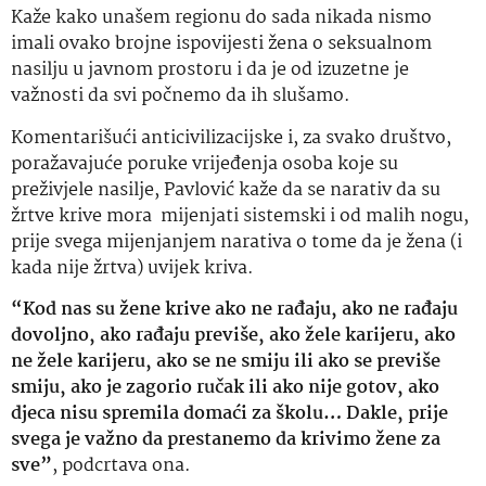
Kaže kako unašem regionu do sada nikada nismo
imali ovako brojne ispovijesti žena o seksualnom
nasilju u javnom prostoru i da je od izuzetne je
važnosti da svi počnemo da ih slušamo.
Komentarišući anticivilizacijske i, za svako društvo,
poražavajuće poruke vrijeđenja osoba koje su
preživjele nasilje, Pavlović kaže da se narativ da su
žrtve krive mora mijenjati sistemski i od malih nogu,
prije svega mijenjanjem narativa o tome da je žena (i
kada nije žrtva) uvijek kriva.
“Kod nas su žene krive ako ne rađaju, ako ne rađaju
dovoljno, ako rađaju previše, ako žele karijeru, ako
ne žele karijeru, ako se ne smiju ili ako se previše
smiju, ako je zagorio ručak ili ako nije gotov, ako
djeca nisu spremila domaći za školu… Dakle, prije
svega je važno da prestanemo da krivimo žene za
sve”
, podcrtava ona.