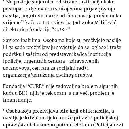
“Ne postoje smjernice od strane institucija kako
postupati i djelovati u slučajevima prijavljivanja
nasilja, pogotovu ako je od čina nasilja prošlo neko
vrijeme”
kaže za Interview.ba
Jadranka Milićević,
direktorica fondacije “CURE”.
Savjete ipak ima. Osobama koje su preživjele nasilje
ili ga sada preživljavaju savjetuje da se oglase i traže
podršku i zaštitu od predstavnika/ica institucija
(policije, urgentnih centara– zdravstvenih
ustanovova, centara za socijalni rad) i
organizacija/udruženja civilnog društva.
Fondacija “CURE” nije zadovoljna brojem sigurnih
kuća u BiH, njih je tek osam, a najveći problem je
finansiranje.
“Osoba koja preživljava bilo koji oblik nasilja, a
nasilje je krivično djelo, može prijaviti policijskoj
upravi/stanici usmeno putem telefona (Policija 122)