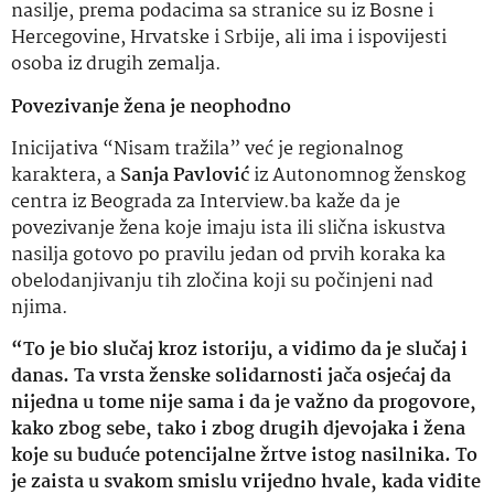
nasilje, prema podacima sa stranice su iz Bosne i
Hercegovine, Hrvatske i Srbije, ali ima i ispovijesti
osoba iz drugih zemalja.
Povezivanje žena je neophodno
Inicijativa “Nisam tražila” već je regionalnog
karaktera, a
Sanja Pavlović
iz Autonomnog ženskog
centra iz Beograda za Interview.ba kaže da je
povezivanje žena koje imaju ista ili slična iskustva
nasilja gotovo po pravilu jedan od prvih koraka ka
obelodanjivanju tih zločina koji su počinjeni nad
njima.
“To je bio slučaj kroz istoriju, a vidimo da je slučaj i
danas. Ta vrsta ženske solidarnosti jača osjećaj da
nijedna u tome nije sama i da je važno da progovore,
kako zbog sebe, tako i zbog drugih djevojaka i žena
koje su buduće potencijalne žrtve istog nasilnika. To
je zaista u svakom smislu vrijedno hvale, kada vidite