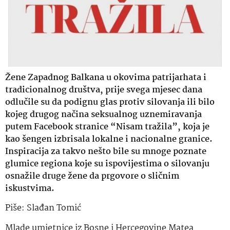
Žene Zapadnog Balkana u okovima patrijarhata i
tradicionalnog društva, prije svega mjesec dana
odlučile su da podignu glas protiv silovanja ili bilo
kojeg drugog načina seksualnog uznemiravanja
putem Facebook stranice “Nisam tražila”, koja je
kao šengen izbrisala lokalne i nacionalne granice.
Inspiracija za takvo nešto bile su mnoge poznate
glumice regiona koje su ispovijestima o silovanju
osnažile druge žene da prgovore o sličnim
iskustvima.
Piše: Slađan Tomić
Mlade umjetnice iz Bosne i Hercegovine Matea