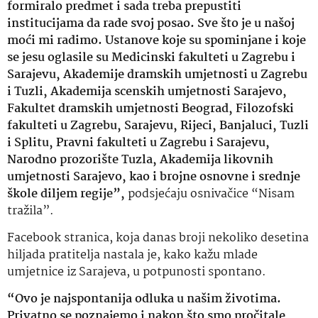
formiralo predmet i sada treba prepustiti
institucijama da rade svoj posao. Sve što je u našoj
moći mi radimo. Ustanove koje su spominjane i koje
se jesu oglasile su Medicinski fakulteti u Zagrebu i
Sarajevu, Akademije dramskih umjetnosti u Zagrebu
i Tuzli, Akademija scenskih umjetnosti Sarajevo,
Fakultet dramskih umjetnosti Beograd, Filozofski
fakulteti u Zagrebu, Sarajevu, Rijeci, Banjaluci, Tuzli
i Splitu, Pravni fakulteti u Zagrebu i Sarajevu,
Narodno prozorište Tuzla, Akademija likovnih
umjetnosti Sarajevo, kao i brojne osnovne i srednje
škole diljem regije”,
podsjećaju osnivačice “Nisam
tražila”.
Facebook stranica, koja danas broji nekoliko desetina
hiljada pratitelja nastala je, kako kažu mlade
umjetnice iz Sarajeva, u potpunosti spontano.
“Ovo je najspontanija odluka u našim životima.
Privatno se poznajemo i nakon što smo pročitale