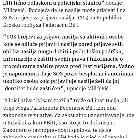
i/ili lično odlaskom u policijsku stanicu”
dodaje
Milićević. Podsjeća da se nasilje može priajviti i na
SOS brojeve za prijavu nasilja: 1264 za Republiku
Srpsku i 1265 za Federaciju BiH.
“SOS brojevi za prijavu nasilja su aktivni i osobe
koje se odluče prijaviti nasilje pored prijave svih
oblika nasilja mogu dobiti i psihološku podršku,
informacije o zaštiti svojih prava i informacije o
procedurama zaštite prava pred institucijama. Važno
je napomenuti da je SOS poziv besplatan i anoniman
ukoliko osoba koja prijavljuje nasilje želi da joj
identitet bude zaštićen”,
upućuje Milićević.
Iz inicijative “Nisam tražila” traže od institucija, ali
prije svega Parlamenta Federacije BiH izmjenu
zakonske regulative: da seksualno uznemiravanje uđe
u Krivični zakon FBiH, kao što je to definisano
Zakonom o ravnopravnosti spolova, te da se
zakonska regulativa u BiH kada je riječ o silovanju i