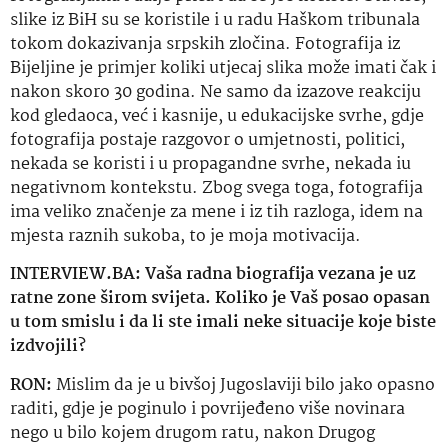
slike iz BiH su se koristile i u radu Haškom tribunala
tokom dokazivanja srpskih zločina. Fotografija iz
Bijeljine je primjer koliki utjecaj slika može imati čak i
nakon skoro 30 godina. Ne samo da izazove reakciju
kod gledaoca, već i kasnije, u edukacijske svrhe, gdje
fotografija postaje razgovor o umjetnosti, politici,
nekada se koristi i u propagandne svrhe, nekada i
u
negativnom kontekstu. Zbog svega toga, fotografija
ima veliko značenje za mene i iz tih razloga, idem na
mjesta raznih sukoba, to je moja motivacija.
INTERVIEW.BA: Vaša radna biografija vezana je uz
ratne zone širom svijeta. Koliko je Vaš posao opasan
u tom smislu i da li ste imali neke situacije koje biste
izdvojili?
RON:
Mislim da je u bivšoj Jugoslaviji bilo jako opasno
raditi, gdje je poginulo i povrijeđeno više novinara
nego u bilo kojem drugom ratu, nakon Drugog