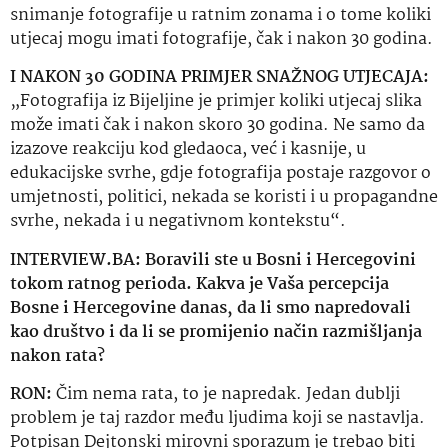
snimanje fotografije u ratnim zonama i o tome koliki
utjecaj mogu imati fotografije, čak i nakon 30 godina.
I NAKON 30 GODINA PRIMJER SNAŽNOG UTJECAJA:
„Fotografija iz Bijeljine je primjer koliki utjecaj slika
može imati čak i nakon skoro 30 godina. Ne samo da
izazove reakciju kod gledaoca, već i kasnije, u
edukacijske svrhe, gdje fotografija postaje razgovor o
umjetnosti, politici, nekada se koristi i u propagandne
svrhe, nekada i u negativnom kontekstu“.
INTERVIEW.BA: Boravili ste u Bosni i Hercegovini
tokom ratnog perioda. Kakva je Vaša percepcija
Bosne i Hercegovine danas, da li smo napredovali
kao društvo i da li se promijenio način razmišljanja
nakon rata?
RON:
Čim nema rata, to je napredak. Jedan dublji
problem je taj razdor među ljudima koji se nastavlja.
Potpisan Dejtonski mirovni sporazum je trebao biti