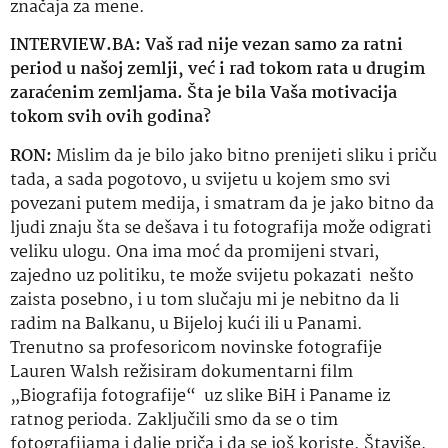
značaja za mene.
INTERVIEW.BA: Vaš rad nije vezan samo za ratni
period u našoj zemlji, već i rad tokom rata u drugim
zaraćenim zemljama. Šta je bila Vaša motivacija
tokom svih ovih godina?
RON:
Mislim da je bilo jako bitno prenijeti sliku i priču
tada, a sada pogotovo, u svijetu u kojem smo svi
povezani putem medija, i smatram da je jako bitno da
ljudi znaju šta se dešava i tu fotografija može odigrati
veliku ulogu. Ona ima moć da promijeni stvari,
zajedno uz politiku, te može svijetu pokazati nešto
zaista posebno, i u tom slučaju mi je nebitno da li
radim na Balkanu, u Bijeloj kući ili u Panami.
Trenutno sa profesoricom novinske fotografije
Lauren Walsh režisiram dokumentarni film
„Biografija fotografije“ uz slike BiH i Paname iz
ratnog perioda. Zaključili smo da se o tim
fotografijama i dalje priča i da se još koriste. Štaviše,