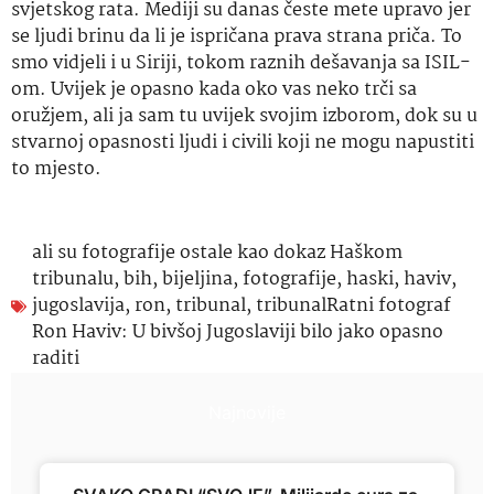
svjetskog rata. Mediji su danas česte mete upravo jer
se ljudi brinu da li je ispričana prava strana priča. To
smo vidjeli i u Siriji, tokom raznih dešavanja sa ISIL-
om. Uvijek je opasno kada oko vas neko trči sa
oružjem, ali ja sam tu uvijek svojim izborom, dok su u
stvarnoj opasnosti ljudi i civili koji ne mogu napustiti
to mjesto.
ali su fotografije ostale kao dokaz Haškom
tribunalu
,
bih
,
bijeljina
,
fotografije
,
haski
,
haviv
,
jugoslavija
,
ron
,
tribunal
,
tribunalRatni fotograf
Ron Haviv: U bivšoj Jugoslaviji bilo jako opasno
raditi
Najnovije