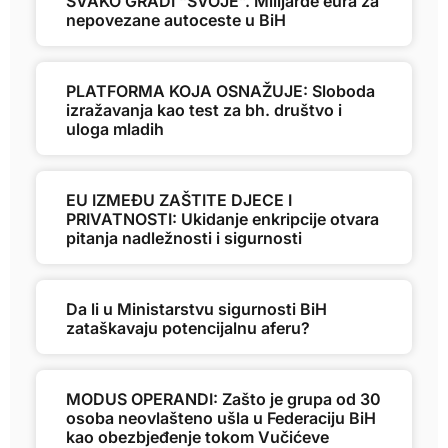
SVAKO GRADI “SVOJE”. Milijarde eura za
nepovezane autoceste u BiH
PLATFORMA KOJA OSNAŽUJE: Sloboda
izražavanja kao test za bh. društvo i
uloga mladih
EU IZMEĐU ZAŠTITE DJECE I
PRIVATNOSTI: Ukidanje enkripcije otvara
pitanja nadležnosti i sigurnosti
Da li u Ministarstvu sigurnosti BiH
zataškavaju potencijalnu aferu?
MODUS OPERANDI: Zašto je grupa od 30
osoba neovlašteno ušla u Federaciju BiH
kao obezbjeđenje tokom Vučićeve