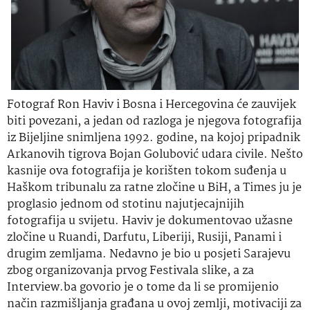
Fotograf Ron Haviv i Bosna i Hercegovina će zauvijek
biti povezani, a jedan od razloga je njegova fotografija
iz Bijeljine snimljena 1992. godine, na kojoj pripadnik
Arkanovih tigrova Bojan Golubović udara civile. Nešto
kasnije ova fotografija je korišten tokom suđenja u
Haškom tribunalu za ratne zločine u BiH, a Times ju je
proglasio jednom od stotinu najutjecajnijih
fotografija u svijetu. Haviv je dokumentovao užasne
zločine u Ruandi, Darfutu, Liberiji, Rusiji, Panami i
drugim zemljama. Nedavno je bio u posjeti Sarajevu
zbog organizovanja prvog Festivala slike, a za
Interview.ba govorio je o tome da li se promijenio
način razmišljanja građana u ovoj zemlji, motivaciji za