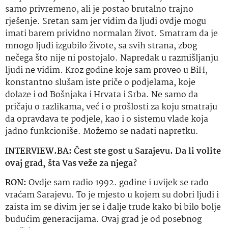
samo privremeno, ali je postao brutalno trajno
rješenje. Sretan sam jer vidim da ljudi ovdje mogu
imati barem prividno normalan život. Smatram da je
mnogo ljudi izgubilo živote, sa svih strana, zbog
nečega što nije ni postojalo. Napredak u razmišljanju
ljudi ne vidim. Kroz godine koje sam proveo u BiH,
konstantno slušam iste priče o podjelama, koje
dolaze i od Bošnjaka i Hrvata i Srba.
Ne samo da
pričaju o razlikama, već i o prošlosti za koju smatraju
da opravdava te podjele, kao i o sistemu vlade koja
jadno funkcioniše. Možemo se nadati napretku.
INTERVIEW.BA: Čest ste gost u Sarajevu. Da li volite
ovaj grad, šta Vas veže za njega?
RON:
Ovdje sam radio 1992. godine i uvijek se rado
vraćam Sarajevu. To je mjesto u kojem su dobri ljudi i
zaista im se divim jer se i dalje trude kako bi bilo bolje
budućim generacijama. Ovaj grad je od posebnog