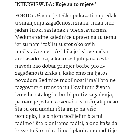
INTERVIEW.BA: Koje su to mjere?
FORTO:
Užasno je teško pokazati napredak
u smanjenju zagađenosti zraka. Imali smo
jedan široki sastanak s predstavnicima
Međunarodne zajednice upravo na tu temu
jer su nam izašli u susret oko ovih
prečistača za vrtiće i bila je i slovenačka
ambasadorica, a kako se Ljubljana često
navodi kao dobar primjer borbe protiv
zagađenosti zraka i, kako smo mi ljetos
povodom Sedmice mobilnosti imali brojne
razgovore o transportu i kvalitetu života,
između ostalog i o borbi protiv zagađenja,
pa nam je jedan slovenački stručnjak pričao
šta
su oni uradili i
šta
im je najviše
pomoglo, i ja s njom podijelim
šta
mi
radimo i
šta
planiramo raditi, a ona kaže da
je sve to što mi radimo i planiramo raditi je