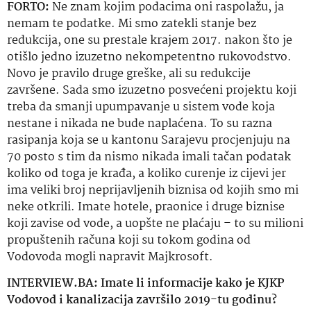
FORTO:
Ne znam kojim podacima oni raspolažu, ja
nemam te podatke. Mi smo zatekli stanje bez
redukcija, one su prestale krajem 2017. nakon što je
otišlo jedno izuzetno nekompetentno rukovodstvo.
Novo je pravilo druge greške, ali su redukcije
završene. Sada smo izuzetno posvećeni projektu koji
treba da smanji upumpavanje u sistem vode koja
nestane i nikada ne bude naplaćena. To su razna
rasipanja koja se u kantonu Sarajevu procjenjuju na
70 posto s tim da nismo nikada imali
tačan
podatak
koliko od toga je krađa, a koliko curenje iz cijevi jer
ima veliki broj neprijavljenih biznisa od kojih smo mi
neke otkrili. Imate hotele, praonice i druge biznise
koji zavise od vode, a
uopšte
ne plaćaju – to su
milioni
propuštenih računa koji su
tokom godina
od
Vodovoda mogli napravit
Majkrosoft
.
INTERVIEW.BA: Imate li informacije kako je KJKP
Vodovod i kanalizacija završilo 2019-tu godinu?