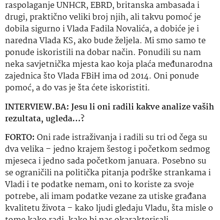
raspolaganje UNHCR, EBRD, britanska ambasada i
drugi, praktično veliki broj njih, ali takvu pomoć je
dobila sigurno i Vlada Fadila Novalića, a
dobiće
je i
naredna Vlada KS, ako bude željela.
Mi smo samo te
ponude iskoristili na dobar način. Ponudili su nam
neka savjetnička mjesta kao koja plaća međunarodna
zajednica što Vlada FBiH ima od 2014. Oni ponude
pomoć, a do vas je
šta
ćete iskoristiti.
INTERVIEW.BA: Jesu li oni radili kakve analize vaših
rezultata, ugleda…?
FORTO:
Oni rade istraživanja i radili su tri od čega su
dva velika – jedno krajem šestog i početkom sedmog
mjeseca i jedno sada početkom januara. Posebno su
se ograničili na politička pitanja podrške strankama i
Vladi i te podatke nemam, oni to koriste za svoje
potrebe, ali imam podatke vezane za utiske građana
kvalitetu života – kako ljudi gledaju Vladu,
šta
misle o