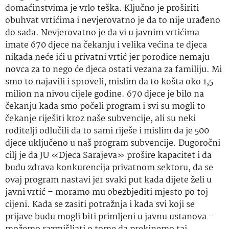
domaćinstvima je vrlo teška. Ključno je proširiti
obuhvat vrtićima i
nevjerovatno
je da to nije urađeno
do sada.
Nevjerovatno
je da vi u javnim vrtićima
imate 670 djece na čekanju i velika većina te djeca
nikada neće ići u privatni vrtić jer porodice nemaju
novca za to nego će djeca ostati vezana za familiju. Mi
smo to najavili i sproveli, mislim da to košta oko 1,5
milion
na nivou cijele godine. 670 djece je bilo na
čekanju kada smo počeli program i svi su mogli to
čekanje riješiti kroz naše subvencije, ali su neki
roditelji odlučili da to sami riješe i mislim da je 500
djece uključeno u naš program subvencije.
Dugoročni
cilj je da JU «Djeca Sarajeva» prošire kapacitet i da
budu zdrava konkurencija privatnom sektoru, da se
ovaj program nastavi jer svaki put kada dijete želi u
javni vrtić – moramo mu
obezbjediti
mjesto po toj
cijeni. Kada se zasiti potražnja i kada svi koji se
prijave budu mogli biti primljeni u javnu ustanova –