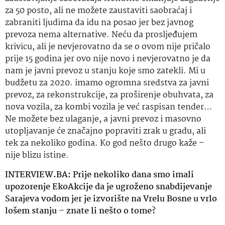
za 50 posto, ali ne možete zaustaviti saobraćaj i
zabraniti ljudima da idu na posao jer bez javnog
prevoza
nema alternative.
Neću da prosljeđujem
krivicu, ali je
nevjerovatno
da se o ovom nije pričalo
prije 15 godina jer ovo nije novo i
nevjerovatno
je da
nam je javni
prevoz
u stanju koje smo zatekli. Mi u
budžetu za 2020. imamo ogromna sredstva za javni
prevoz
, za rekonstrukcije, za proširenje obuhvata, za
nova vozila, za kombi vozila je već raspisan tender…
Ne možete bez ulaganje, a javni
prevoz
i masovno
utopljavanje će značajno popraviti zrak u gradu, ali
tek za nekoliko godina.
Ko
god nešto drugo kaže –
nije blizu istine.
INTERVIEW.BA: Prije nekoliko dana smo imali
upozorenje
EkoAkcije
da je ugroženo snabdijevanje
Sarajeva vodom jer je izvorište na Vrelu Bosne u vrlo
lošem stanju – znate li nešto o tome?