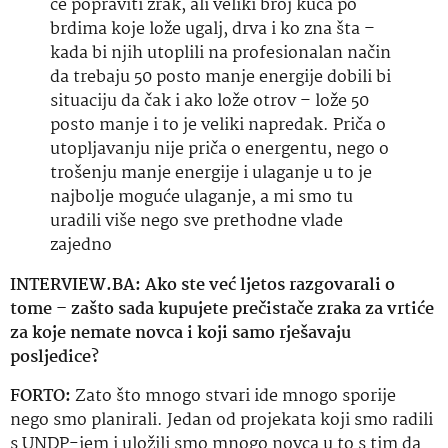
će popraviti zrak, ali veliki broj kuća po
brdima koje lože ugalj, drva i
ko
zna
šta
–
kada bi njih utoplili na profesionalan način
da trebaju 50 posto manje energije dobili bi
situaciju da čak i ako lože otrov – lože 50
posto manje i to je veliki napredak. Priča o
utopljavanju nije priča o energentu, nego o
trošenju manje energije i ulaganje u to je
najbolje moguće ulaganje, a mi smo tu
uradili više nego sve prethodne vlade
zajedno
INTERVIEW.BA: Ako ste već ljetos razgovarali o
tome – zašto sada kupujete prečistače zraka za vrtiće
za koje nemate novca i koji samo rješavaju
posljedice?
FORTO:
Zato što mnogo stvari ide mnogo sporije
nego smo planirali. Jedan od projekata koji smo radili
s UNDP-jem i uložili smo mnogo novca u to s tim da