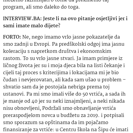
možemo razmišljati o tome da prekinemo taj
program, ali smo daleko do toga.
INTERVIEW.BA: Jeste li na ovo pitanje osjetljivi jer i
sami imate malo dijete?
FORTO:
Ne, nego imamo vrlo jasne pokazatelje da
smo zadnji u
Evropi
. Pa predškolski odgoj ima jasnu
koleraciju
s napretkom društva i ekonomskim
rastom. To su vrlo jasne stvari. Ja imam primjere iz
ličnog života jer su i moja djeca bila na listi čekanje i
cijeli taj proces s kriterijima i lokacijama mi je bio
čudan i
nevjerovatan
, ali kada sam ušao u problem –
shvatio sam da je postojala nebriga prema toj
ustanovi. Pa mi smo imali više do 50 vrtića, a sada ih
je manje od 40 jer su neki iznajmljeni, a neki nikada
nisu obnovljeni, Podržali smo obnavljanje vrtića
preraspodjelom novca u budžetu za 2019. i potpisali
smo sporazum sa
opštinama
da im pojačamo
finansiranje
za vrtiće: u Centru škola na Šipu će imati