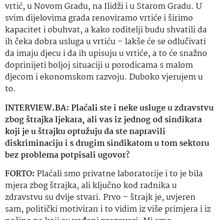
vrtić, u Novom Gradu, na Ilidži i u Starom Gradu. U
svim dijelovima grada renoviramo vrtiće i širimo
kapacitet i obuhvat, a kako roditelji budu shvatili da
ih čeka dobra usluga u vrtiću – lakše će se odlučivati
da imaju djecu i da ih upisuju u vrtiće, a to će snažno
doprinijeti boljoj situaciji u porodicama s malom
djecom i ekonomskom razvoju. Duboko vjerujem u
to.
INTERVIEW.BA: Plaćali ste i neke usluge u zdravstvu
zbog štrajka ljekara, ali vas iz jednog od sindikata
koji je u štrajku optužuju da ste napravili
diskriminaciju i s drugim sindikatom u tom sektoru
bez problema potpisali ugovor?
FORTO:
Plaćali smo privatne laboratorije i to je bila
mjera zbog štrajka, ali ključno kod radnika u
zdravstvu su dvije stvari. Prvo – štrajk je, uvjeren
sam, politički motiviran i to vidim iz više primjera i iz