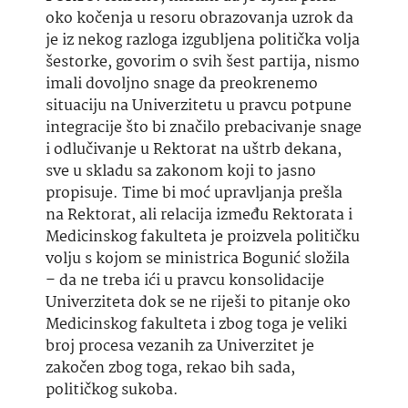
oko kočenja u resoru obrazovanja uzrok da
je iz nekog razloga izgubljena politička volja
šestorke, govorim o svih šest partija, nismo
imali dovoljno snage da preokrenemo
situaciju na Univerzitetu u pravcu potpune
integracije što bi značilo prebacivanje snage
i odlučivanje u Rektorat na uštrb dekana,
sve u skladu sa zakonom koji to jasno
propisuje. Time bi moć upravljanja prešla
na Rektorat, ali relacija između Rektorata i
Medicinskog fakulteta je proizvela političku
volju s kojom se ministrica
Bogunić
složila
– da ne treba ići u pravcu konsolidacije
Univerziteta dok se ne riješi to pitanje oko
Medicinskog fakulteta i zbog toga je veliki
broj procesa vezanih za Univerzitet je
zakočen zbog toga, rekao bih sada,
političkog sukoba.