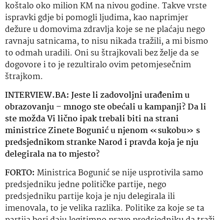
koštalo oko
milion
KM na nivou godine. Takve vrste
ispravki
gdje bi pomogli ljudima, kao naprimjer
dežure
u domovima zdravlja koje se ne plaćaju nego
ravnaju satnicama, to nisu nikada tražili, a mi bismo
to odmah uradili. Oni su
štrajkovali
bez želje da se
dogovore i to je
rezultiralo
ovim petomjesečnim
štrajkom.
INTERVIEW.BA: Jeste li zadovoljni urađenim u
obrazovanju – mnogo ste obećali u kampanji? Da li
ste možda Vi lično ipak trebali biti na strani
ministrice Zinete
Bogunić
u njenom «sukobu» s
predsjednikom stranke Narod i pravda koja je nju
delegirala na to mjesto?
FORTO:
Ministrica
Bogunić
se nije usprotivila samo
predsjedniku jedne političke partije, nego
predsjedniku partije koja je nju delegirala ili
imenovala, to je velika razlika. Politike za koje se ta