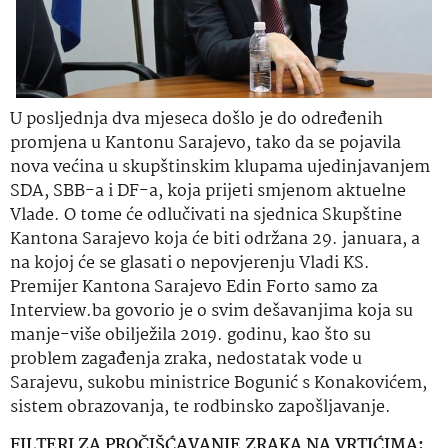
U posljednja dva mjeseca došlo je do određenih
promjena u Kantonu Sarajevo, tako da se pojavila
nova većina u skupštinskim klupama ujedinjavanjem
SDA, SBB-a i DF-a, koja prijeti smjenom aktuelne
Vlade. O tome će odlučivati na sjednica Skupštine
Kantona Sarajevo koja će biti održana 29. januara, a
na kojoj će se glasati o nepovjerenju Vladi KS.
Premijer Kantona Sarajevo Edin Forto samo za
Interview.ba govorio je o svim dešavanjima koja su
manje-više obilježila 2019. godinu, kao što su
problem zagađenja zraka, nedostatak vode u
Sarajevu, sukobu ministrice Bogunić s Konakovićem,
sistem obrazovanja, te rodbinsko zapošljavanje.
FILTERI ZA
PROČIŠĆAVANJE
ZRAKA NA VRTIĆIMA: