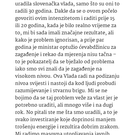
uradila slovenačka vlada, samo što su oni to
radili 30 godina. Dakle da se o ovom počelo
govoriti ovim intenzitetom i raditi prije 15
ili 20 godina, kada je bilo realno vrijeme za
to, mi bi sada imali značajne rezultate, ali
kako je problem
ignorisan
, a prije par
godina je ministar optužio
ćevabdžinicu
za
zagađenje i rekao da mjerenja nisu
tačna
–
to je pokazatelj da se bježalo od problema
iako smo svi znali da je zagađenje na
visokom nivou. Ova Vlada radi na podizanju
nivoa svijesti i nastoji da kod ljudi probudi
razumijevanje i stvarnu brigu. Mi se ne
bojimo da se taj problem veže za vlast jer je
potrebno uraditi, ali mnogo više i na dugi
rok. No pitali ste me
šta
smo uradili, a to je
svako investiranje koje doprinosi manjem
trošenju energije i rezultira dobrim zrakom.
Mi radimo masovna utopljavanja javnih