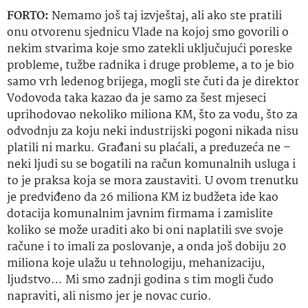
FORTO:
Nemamo još taj izvještaj, ali ako ste pratili
onu otvorenu sjednicu Vlade na kojoj smo govorili o
nekim stvarima koje smo zatekli uključujući
poreske
probleme, tužbe radnika i druge probleme, a to je bio
samo vrh ledenog brijega, mogli ste čuti da je direktor
Vodovoda taka kazao da je samo za šest mjeseci
uprihodovao nekoliko
miliona
KM, što za vodu, što za
odvodnju za koju neki industrijski pogoni nikada nisu
platili ni marku. Građani su plaćali, a
preduzeća
ne –
neki ljudi su se bogatili na račun komunalnih usluga i
to je praksa koja se mora zaustaviti. U ovom trenutku
je predviđeno da 26
miliona
KM iz budžeta ide kao
dotacija komunalnim javnim firmama i zamislite
koliko se može uraditi ako bi oni naplatili sve svoje
račune i to imali za poslovanje, a onda još dobiju 20
miliona
koje ulažu u tehnologiju, mehanizaciju,
ljudstvo… Mi smo zadnji godina s tim mogli čudo
napraviti, ali nismo jer je novac curio.