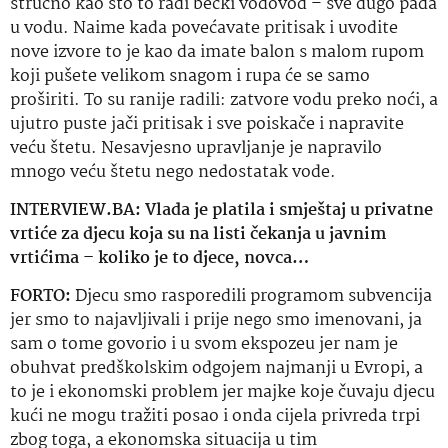
stručno kao što to radi bečki vodovod – sve dugo pada
u vodu. Naime kada povećavate pritisak i uvodite
nove izvore to je kao da imate balon s malom rupom
koji pušete velikom snagom i rupa će se samo
proširiti. To su ranije radili: zatvore vodu preko noći, a
ujutro puste jači pritisak i sve
poiskače
i napravite
veću štetu. Nesavjesno upravljanje je napravilo
mnogo veću štetu nego nedostatak vode.
INTERVIEW.BA: Vlada je platila i smještaj u privatne
vrtiće za djecu koja su na listi čekanja u javnim
vrtićima – koliko je to djece, novca…
FORTO:
Djecu smo rasporedili programom subvencija
jer smo to najavljivali i prije nego smo imenovani, ja
sam o tome govorio i u svom ekspozeu jer nam je
obuhvat predškolskim odgojem najmanji u
Evropi
, a
to je i ekonomski problem jer majke koje čuvaju djecu
kući ne mogu tražiti posao i onda cijela privreda trpi
zbog toga, a ekonomska situacija u tim