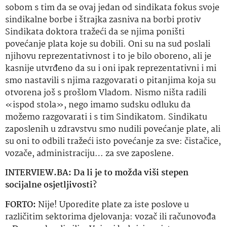
sobom s tim da se ovaj jedan od sindikata fokus svoje
sindikalne borbe i štrajka zasniva na borbi protiv
Sindikata doktora tražeći da se njima poništi
povećanje plata koje su dobili. Oni su na sud poslali
njihovu reprezentativnost i to je bilo oboreno, ali je
kasnije utvrđeno da su i oni ipak reprezentativni i mi
smo nastavili s njima razgovarati o pitanjima koja su
otvorena još s prošlom Vladom. Nismo ništa radili
«ispod stola», nego imamo sudsku odluku da
možemo razgovarati i s tim Sindikatom. Sindikatu
zaposlenih u zdravstvu smo nudili povećanje plate, ali
su oni to odbili tražeći isto povećanje za sve: čistačice,
vozače, administraciju… za sve zaposlene.
INTERVIEW.BA: Da li je to možda viši
stepen
socijalne osjetljivosti?
FORTO:
Nije!
Uporedite
plate za iste poslove u
različitim sektorima djelovanja: vozač ili računovođa