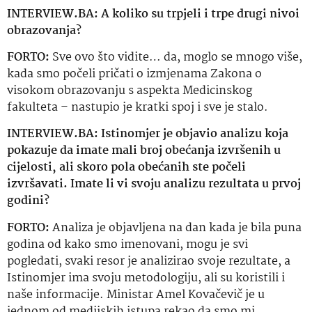
INTERVIEW.BA: A koliko su trpjeli i trpe drugi nivoi
obrazovanja?
FORTO:
Sve ovo što vidite… da, moglo se mnogo više,
kada smo počeli pričati o izmjenama Zakona o
visokom obrazovanju s aspekta Medicinskog
fakulteta
– nastupio je kratki spoj i sve je stalo.
INTERVIEW.BA:
Istinomjer
je objavio analizu koja
pokazuje da imate mali broj obećanja izvršenih u
cijelosti, ali skoro pola obećanih ste počeli
izvršavati. Imate li vi svoju analizu rezultata u prvoj
godini?
FORTO:
Analiza je objavljena na dan kada je bila puna
godina od kako smo imenovani, mogu je svi
pogledati, svaki resor je analizirao svoje rezultate, a
Istinomjer
ima svoju metodologiju, ali su koristili i
naše informacije. Ministar Amel Kovačevič je u
jednom od medijskih istupa rekao da smo mi