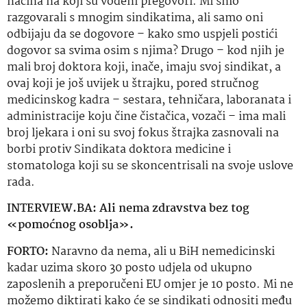
načina na koji su vođeni pregovori. Mi smo
razgovarali s mnogim sindikatima, ali samo oni
odbijaju da se dogovore – kako smo uspjeli postići
dogovor sa svima osim s njima? Drugo – kod njih je
mali broj doktora koji, inače, imaju svoj sindikat, a
ovaj koji je još uvijek u štrajku, pored stručnog
medicinskog kadra – sestara, tehničara, laboranata i
administracije koju čine čistačica, vozači – ima mali
broj ljekara i oni su svoj fokus štrajka zasnovali na
borbi protiv Sindikata doktora medicine i
stomatologa koji su se
skoncentrisali
na svoje
uslove
rada.
INTERVIEW.BA: Ali nema zdravstva bez tog
«pomoćnog osoblja».
FORTO:
Naravno da nema, ali u BiH nemedicinski
kadar uzima skoro 30 posto udjela od ukupno
zaposlenih a preporučeni EU omjer je 10 posto. Mi ne
možemo diktirati kako će se sindikati odnositi među