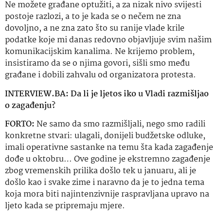
Ne možete građane optužiti, a za nizak nivo svijesti
postoje razlozi, a to je kada se o nečem ne zna
dovoljno, a ne zna zato što su ranije vlade krile
podatke koje mi danas redovno objavljuje svim našim
komunikacijskim kanalima. Ne krijemo problem,
insistiramo da se o njima govori, sišli smo među
građane i dobili zahvalu od organizatora protesta.
INTERVIEW.BA: Da li je ljetos
iko
u Vladi razmišljao
o zagađenju?
FORTO:
Ne samo da smo razmišljali, nego smo radili
konkretne
stvari: ulagali, donijeli budžetske odluke,
imali operativne sastanke na temu
šta
kada zagađenje
dođe u oktobru… Ove godine je ekstremno zagađenje
zbog vremenskih prilika došlo tek u januaru, ali je
došlo kao i svake zime i naravno da je to jedna tema
koja mora biti najintenzivnije raspravljana upravo na
ljeto kada se pripremaju mjere.