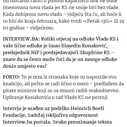
mi moramo raditi u punom kapacitetu dok ne bude
imenovana nova vlada jer KS ne smije biti bez vlade.
Kada dobijemo novu vladu –
vidjeću
šta
ću, ali hoće li
to biti do kraja februara, kako tvrdi «Petak
13ti
» ili za
tri godine –
vidjećemo
.
INTERVIEW.BA: Koliki
utjecaj
na odluke Vlade KS i
vaše lične odluke je imao Elmedin Konaković,
predsjednik
NiP
i predsjedavajući Skupštine KS –
znate da se često može čuti da je on mnoge odluke
donio umjesto vas?
FORTO:
To je teza iz stranaka koje su napustile ovu
koaliciju, ali pošto se radi lično o meni – predlažem da
pitate ministre koji su sa mnom radili svakodnevno.
Uplitanje Konakovića u rad Vlade KS ne postoji.
Intervju je urađen uz podršku Heinrich Boell
Fondacije. Sadržaj isključiva odgovornost
Interview.ba portala. Svako preuzimanje teksta