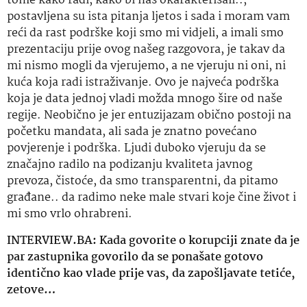
tome kako radi, kako bi nas
okarakterisali
..,
postavljena su ista pitanja ljetos i sada i moram vam
reći da rast podrške koji smo mi vidjeli, a imali smo
prezentaciju prije ovog našeg razgovora, je takav da
mi nismo mogli da vjerujemo, a ne vjeruju ni oni, ni
kuća koja radi istraživanje. Ovo je najveća podrška
koja je data jednoj vladi možda mnogo šire od naše
regije. Neobično je jer entuzijazam obično postoji na
početku mandata, ali sada je znatno povećano
povjerenje i podrška. Ljudi duboko vjeruju da se
značajno radilo na podizanju kvaliteta javnog
prevoza
, čistoće, da smo transparentni, da pitamo
građane.. da radimo neke male stvari koje čine život i
mi smo vrlo ohrabreni.
INTERVIEW.BA: Kada govorite o korupciji znate da je
par zastupnika govorilo da se ponašate gotovo
identično kao vlade prije vas, da zapošljavate tetiće,
zetove…