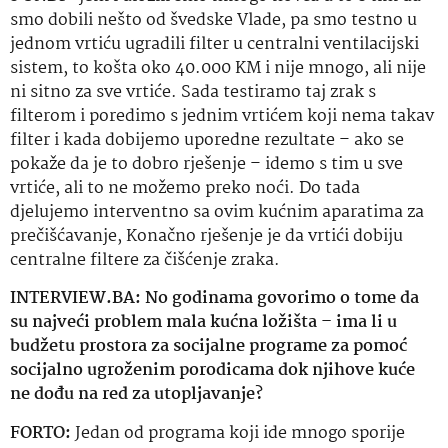
smo dobili nešto od švedske Vlade, pa smo testno u
jednom vrtiću ugradili filter u centralni ventilacijski
sistem, to košta oko 40.000 KM i nije mnogo, ali nije
ni sitno za sve vrtiće. Sada testiramo taj zrak s
filterom i poredimo s jednim vrtićem koji nema takav
filter i kada dobijemo
uporedne
rezultate – ako se
pokaže da je to dobro rješenje – idemo s tim u sve
vrtiće, ali to ne možemo preko noći. Do tada
djelujemo interventno
sa ovim
kućnim aparatima za
prečišćavanje, Konačno rješenje je da vrtići dobiju
centralne filtere za čišćenje zraka.
INTERVIEW.BA: No godinama govorimo o tome da
su najveći problem mala kućna ložišta – ima li u
budžetu prostora za socijalne programe za pomoć
socijalno ugroženim porodicama dok njihove kuće
ne dođu na red za utopljavanje?
FORTO:
Jedan od programa koji ide mnogo sporije