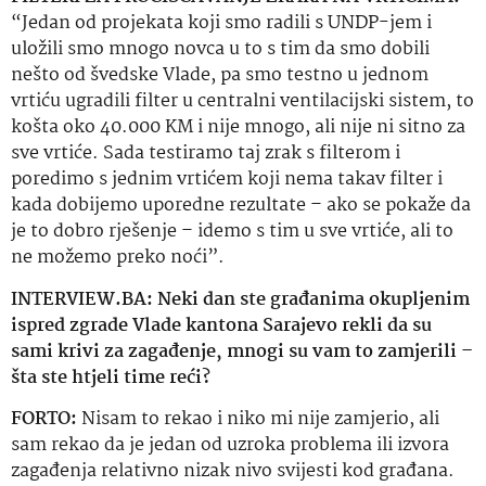
“Jedan od projekata koji smo radili s UNDP-jem i
uložili smo mnogo novca u to s tim da smo dobili
nešto od švedske Vlade, pa smo testno u jednom
vrtiću ugradili filter u centralni ventilacijski sistem, to
košta oko 40.000 KM i nije mnogo, ali nije ni sitno za
sve vrtiće. Sada testiramo taj zrak s filterom i
poredimo s jednim vrtićem koji nema takav filter i
kada dobijemo
uporedne
rezultate – ako se pokaže da
je to dobro rješenje – idemo s tim u sve vrtiće, ali to
ne možemo preko noći”.
INTERVIEW.BA: Neki dan ste građanima okupljenim
ispred zgrade Vlade kantona Sarajevo rekli da su
sami krivi za zagađenje, mnogi su vam to zamjerili –
šta
ste htjeli time reći?
FORTO:
Nisam to rekao i
niko
mi nije zamjerio, ali
sam rekao da je jedan od uzroka problema ili izvora
zagađenja relativno nizak nivo svijesti kod građana.