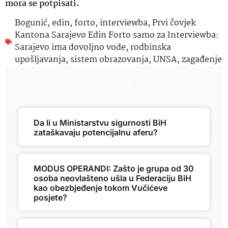
mora se potpisati.
Bogunić
,
edin
,
forto
,
interviewba
,
Prvi čovjek
Kantona Sarajevo Edin Forto samo za Interviewba:
Sarajevo ima dovoljno vode
,
rodbinska
upošljavanja
,
sistem obrazovanja
,
UNSA
,
zagađenje
Najnovije
Da li u Ministarstvu sigurnosti BiH
zataškavaju potencijalnu aferu?
MODUS OPERANDI: Zašto je grupa od 30
osoba neovlašteno ušla u Federaciju BiH
kao obezbjeđenje tokom Vučićeve
posjete?