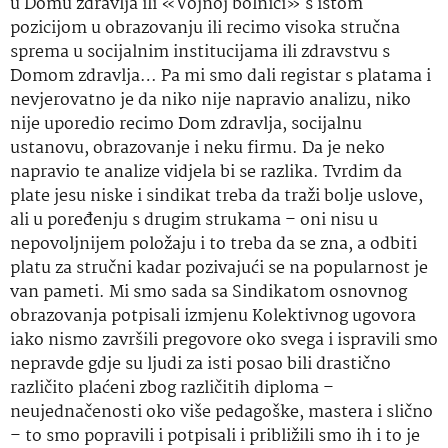
u Domu zdravlja ili «Vojnoj bolnici» s istom
pozicijom u obrazovanju ili recimo visoka stručna
sprema u socijalnim institucijama ili zdravstvu s
Domom zdravlja… Pa mi smo dali registar s platama i
nevjerovatno
je da
niko
nije napravio analizu,
niko
nije
uporedio
recimo Dom zdravlja, socijalnu
ustanovu, obrazovanje i neku firmu. Da je neko
napravio te analize vidjela bi se razlika. Tvrdim da
plate jesu niske i sindikat treba da traži bolje
uslove
,
ali u poređenju s drugim strukama – oni nisu u
nepovoljnijem položaju i to treba da se zna, a odbiti
platu za stručni kadar pozivajući se na popularnost je
van pameti. Mi smo sada sa Sindikatom osnovnog
obrazovanja potpisali izmjenu Kolektivnog ugovora
iako nismo završili pregovore oko svega i ispravili smo
nepravde gdje su ljudi za isti posao bili drastično
različito plaćeni zbog različitih diploma –
neujednačenosti oko više pedagoške, mastera i slično
– to smo popravili i potpisali i približili smo ih i to je