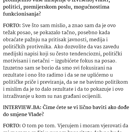
promijenilo vaše mišljenje o izvršenoj vlasti,
politici, premijerskom poslu, mogućnostima
funkcionisanja
?
FORTO:
Sve što sam mislio, a znao sam da je ovo
težak posao, se pokazalo
tačno
, posebno kada
obraćate pažnju na pritisak javnosti, medija i
političkih protivnika. Ako dozvolite da vas zavedu
medijski napisi koji su često tendenciozni, politički
motivisani
i
netačni
–
izgubićete
fokus na posao.
Izuzetno sam se borio da smo svi fokusirani na
rezultate i ono što radimo i da se ne uplićemo u
političke priče i previranja, da se ne bavimo politikom
i mislim da je to dalo rezultate i da to pokazuje i ovo
istraživanje u kom su nas građani ocijenili.
INTERVIEW.BA: Čime ćete se vi lično baviti ako dođe
do smjene Vlade?
FORTO:
O tom po tom. Vjerujem i moram vjerovati da