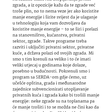
zgrada, a iz opozicije kažu da te zgrade već
troše plin, no to nema veze jer ako koristite
manje energije i širite svijest da je ulaganje
u tehnologiju koja vam dozvoljava da
koristite manje energije – to se širi i prelazi
na stanovništvo, kućanstva, privatni
sektor, zgrade. Takve programe treba
razviti i uključiti privatni sektor, privatne
kuće, a država polazi od svojih zgrada. Mi
smo s tim krenuli na veliko i to će imati
veliki
utjecaj
u godinama koje dolaze,
posebno u budućnosti. Pokrenuli smo i
program
sa SERDA-om gdje ćemo, uz
učešće
opština
, grada i međunarodne
zajednice subvencionirati utopljavanje
privatnih kuća i zgrada kako bi trošili manje
energije: neke zgrade su na toplanama pa
će manje trošiti i to se možda ne čini kao da