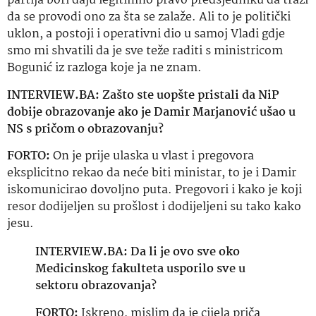
partija bori daju legitimno pravo predsjedniku da traži
da se provodi ono za
šta
se zalaže. Ali to je politički
uklon
, a postoji i operativni dio u samoj Vladi gdje
smo mi shvatili da je sve teže raditi s ministricom
Bogunić
iz razloga koje ja ne znam.
INTERVIEW.BA: Zašto ste
uopšte
pristali da
NiP
dobije obrazovanje ako je Damir Marjanović ušao u
NS s pričom o obrazovanju?
FORTO:
On je prije ulaska u vlast i pregovora
eksplicitno rekao da neće biti ministar, to je i Damir
iskomunicirao dovoljno puta. Pregovori i kako je koji
resor dodijeljen su prošlost i dodijeljeni su tako kako
jesu.
INTERVIEW.BA: Da li je ovo sve oko
Medicinskog fakulteta usporilo sve u
sektoru obrazovanja?
FORTO:
Iskreno, mislim da je cijela priča