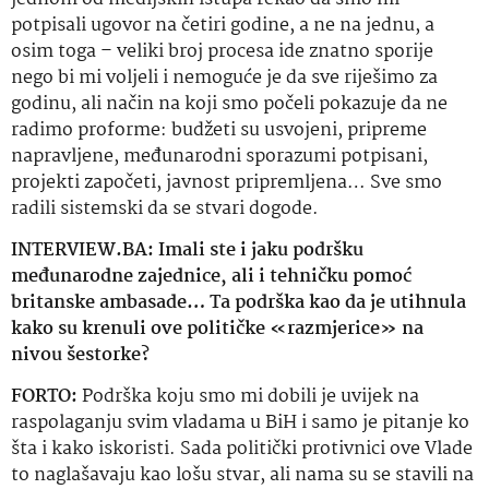
potpisali ugovor na četiri godine, a ne na jednu, a
osim toga – veliki broj procesa ide znatno sporije
nego bi mi voljeli i nemoguće je da sve riješimo za
godinu, ali način na koji smo počeli pokazuje da ne
radimo
proforme
: budžeti su usvojeni, pripreme
napravljene, međunarodni sporazumi potpisani,
projekti započeti, javnost pripremljena… Sve smo
radili sistemski da se stvari dogode.
INTERVIEW.BA: Imali ste i jaku podršku
međunarodne zajednice, ali i tehničku pomoć
britanske ambasade… Ta podrška kao da je utihnula
kako su krenuli ove političke «
razmjerice
» na
nivou šestorke?
FORTO:
Podrška koju smo mi dobili je uvijek na
raspolaganju svim vladama u BiH i samo je pitanje
ko
šta
i kako iskoristi.
Sada politički protivnici ove Vlade
to naglašavaju kao lošu stvar, ali nama su se stavili na