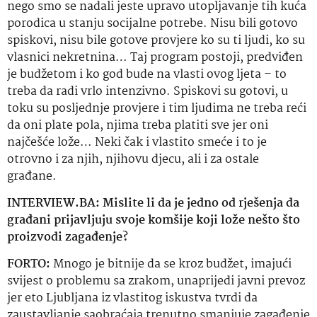
nego smo se nadali jeste upravo utopljavanje tih kuća
porodica u stanju socijalne potrebe. Nisu bili gotovo
spiskovi, nisu bile gotove provjere
ko
su ti ljudi,
ko
su
vlasnici nekretnina… Taj program postoji, predviđen
je budžetom i
ko
god bude na vlasti ovog ljeta – to
treba da radi vrlo intenzivno. Spiskovi su gotovi, u
toku su posljednje provjere i tim ljudima ne treba reći
da oni plate pola, njima treba platiti sve jer oni
najčešće lože… Neki čak i vlastito smeće i to je
otrovno i za njih, njihovu djecu, ali i za ostale
građane.
INTERVIEW.BA: Mislite li da je jedno od rješenja da
građani prijavljuju svoje komšije koji lože nešto što
proizvodi zagađenje?
FORTO:
Mnogo je bitnije da se kroz budžet, imajući
svijest o problemu sa zrakom, unaprijedi javni
prevoz
jer eto Ljubljana iz vlastitog iskustva tvrdi da
zaustavljanje saobraćaja trenutno smanjuje zagađenje