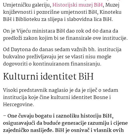
Umjetničku galeriju,
Historijski muzej BiH
, Muzej
književnosti i pozorišne umjetnosti BiH, Kinoteku
BiH i Biblioteku za slijepa i slabovidna lica BiH.
On je Vijeću ministara BiH dao rok od 60 dana da
predloži zakon kojim bi se finansirale ove institucije.
Od Daytona do danas sedam važnih bh. institucija
bukvalno preživljavaju jer se vlasti nisu mogle
dogovoriti o kontinuiranom finansiranju.
Kulturni identitet BiH
Visoki predstavnik naglasio je da je riječ o sedam
institucija koje čine kulturni identitet Bosne i
Hercegovine.
–
One čuvaju bogatu i raznoliku historiju BiH,
osiguravajući da buduće generacije razumiju i cijene
zajedničko naslijeđe. BiH je osnivač i vlasnik ovih