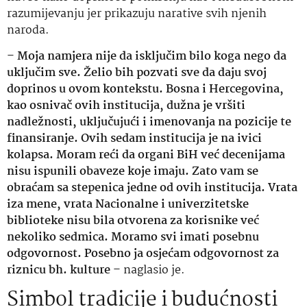
razumijevanju jer prikazuju narative svih njenih
naroda.
–
Moja namjera nije da isključim bilo koga nego da
uključim sve. Želio bih pozvati sve da daju svoj
doprinos u ovom kontekstu. Bosna i Hercegovina,
kao osnivač ovih institucija, dužna je vršiti
nadležnosti, uključujući i imenovanja na pozicije te
finansiranje. Ovih sedam institucija je na ivici
kolapsa. Moram reći da organi BiH već decenijama
nisu ispunili obaveze koje imaju. Zato vam se
obraćam sa stepenica jedne od ovih institucija. Vrata
iza mene, vrata Nacionalne i univerzitetske
biblioteke nisu bila otvorena za korisnike već
nekoliko sedmica. Moramo svi imati posebnu
odgovornost. Posebno ja osjećam odgovornost za
riznicu bh. kulture
– naglasio je.
Simbol tradicije i budućnosti