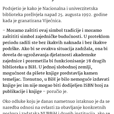
Podsjetio je kako je Nacionalna i univerzitetska
biblioteka preživjela napad 25. augusta 1992. godine
kada je granatirana Vijećnica.
–
Moramo zaštiti ovaj simbol tradicije i moramo
zaštititi simbol zajedničke budućnosti. U proteklom
periodu radili ste bez ikakvih naknada i bez ikakve
podrške. Ako bi se ovakva situacija zadržala, ona bi
dovela do ugrožavanja djelatnosti akademske
zajednice i poremetila bi funkcionisanje 78 drugih
biblioteka u BiH. U jednoj slobodnoj zemlji,
mogućnost da pišete knjige predstavlja kamen
temeljac. Trenutno, u BiH je bilo nemoguće izdavati
knjige jer im nije mogao biti dodijeljen ISBN broj za
publikacije i knjige
– poručio je.
Oko odluke koju je danas nametnuo istaknuo je da se
naredba odnosi na ovlasti za obavljanje konkretnih
poslova i zadataka NUBBiH i drugih institucija, ako se