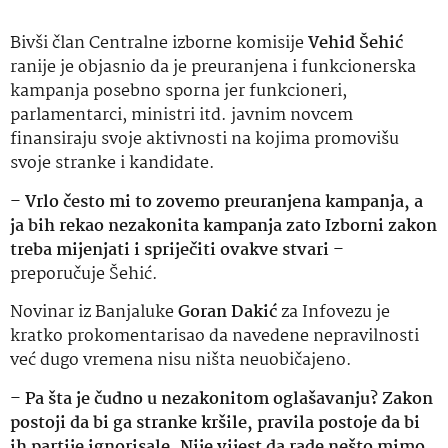
Bivši član Centralne izborne komisije
Vehid Šehić
ranije je objasnio da je preuranjena i funkcionerska
kampanja posebno sporna jer funkcioneri,
parlamentarci, ministri itd. javnim novcem
finansiraju svoje aktivnosti na kojima promovišu
svoje stranke i kandidate.
–
Vrlo često mi to zovemo preuranjena kampanja, a
ja bih rekao nezakonita kampanja zato Izborni zakon
treba mijenjati i spriječiti ovakve stvari
–
preporučuje Šehić.
Novinar iz Banjaluke
Goran Dakić
za Infovezu je
kratko prokomentarisao da navedene nepravilnosti
već dugo vremena nisu ništa neuobičajeno.
–
Pa šta je čudno u nezakonitom oglašavanju? Zakon
postoji da bi ga stranke kršile, pravila postoje da bi
ih partije ignorisale. Nije vijest da rade nešto mimo