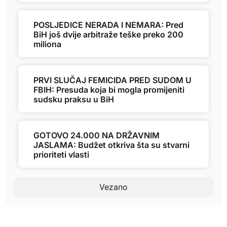
POSLJEDICE NERADA I NEMARA: Pred
BiH još dvije arbitraže teške preko 200
miliona
PRVI SLUČAJ FEMICIDA PRED SUDOM U
FBIH: Presuda koja bi mogla promijeniti
sudsku praksu u BiH
GOTOVO 24.000 NA DRŽAVNIM
JASLAMA: Budžet otkriva šta su stvarni
prioriteti vlasti
Vezano