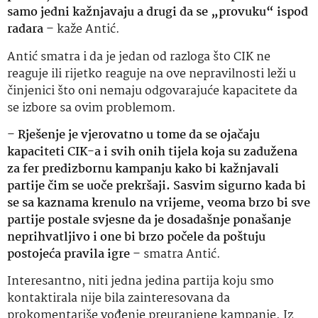
samo jedni kažnjavaju a drugi da se „provuku“ ispod
radara
– kaže Antić.
Antić smatra i da je jedan od razloga što CIK ne
reaguje ili rijetko reaguje na ove nepravilnosti leži u
činjenici što oni nemaju odgovarajuće kapacitete da
se izbore sa ovim problemom.
–
Rješenje je vjerovatno u tome da se ojačaju
kapaciteti CIK-a i svih onih tijela koja su zadužena
za fer predizbornu kampanju kako bi kažnjavali
partije čim se uoče prekršaji. Sasvim sigurno kada bi
se sa kaznama krenulo na vrijeme, veoma brzo bi sve
partije postale svjesne da je dosadašnje ponašanje
neprihvatljivo i one bi brzo počele da poštuju
postojeća pravila igre
– smatra Antić.
Interesantno, niti jedna jedina partija koju smo
kontaktirala nije bila zainteresovana da
prokomentariše vođenje preuranjene kampanje. Iz