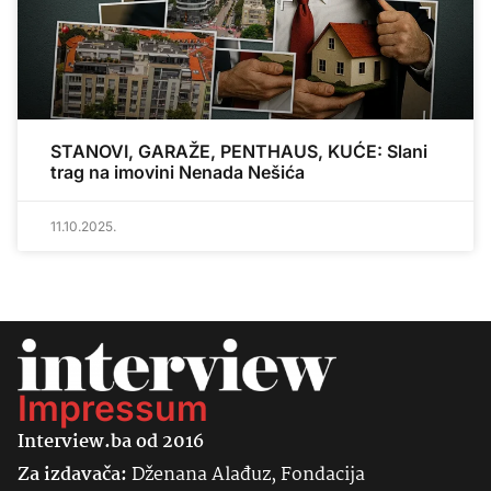
STANOVI, GARAŽE, PENTHAUS, KUĆE: Slani
trag na imovini Nenada Nešića
11.10.2025.
Impressum
Interview.ba od 2016
Za izdavača:
Dženana Alađuz, Fondacija