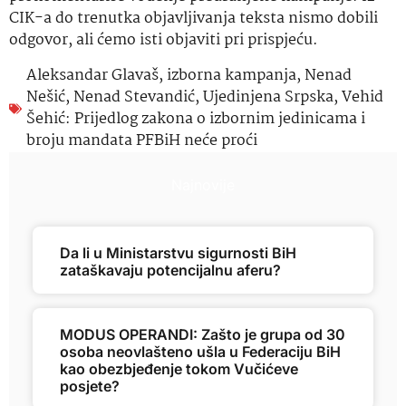
CIK-a do trenutka objavljivanja teksta nismo dobili
odgovor, ali ćemo isti objaviti pri prispjeću.
Aleksandar Glavaš
,
izborna kampanja
,
Nenad
Nešić
,
Nenad Stevandić
,
Ujedinjena Srpska
,
Vehid
Šehić: Prijedlog zakona o izbornim jedinicama i
broju mandata PFBiH neće proći
Najnovije
Da li u Ministarstvu sigurnosti BiH
zataškavaju potencijalnu aferu?
MODUS OPERANDI: Zašto je grupa od 30
osoba neovlašteno ušla u Federaciju BiH
kao obezbjeđenje tokom Vučićeve
posjete?