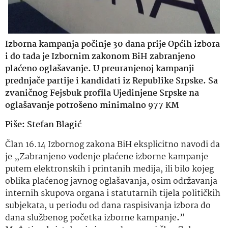
Izborna kampanja počinje 30 dana prije Općih izbora
i do tada je Izbornim zakonom BiH zabranjeno
plaćeno oglašavanje. U preuranjenoj kampanji
prednjače partije i kandidati iz Republike Srpske. Sa
zvaničnog Fejsbuk profila Ujedinjene Srpske na
oglašavanje potrošeno minimalno 977 KM
Piše: Stefan Blagić
Član 16.14 Izbornog zakona BiH eksplicitno navodi da
je „Zabranjeno vođenje plaćene izborne kampanje
putem elektronskih i printanih medija, ili bilo kojeg
oblika plaćenog javnog oglašavanja, osim održavanja
internih skupova organa i statutarnih tijela političkih
subjekata,
u periodu od dana raspisivanja izbora do
dana službenog početka izborne kampanje
.
”