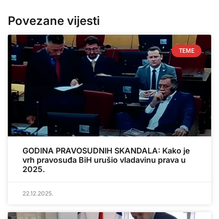
Povezane vijesti
TEME
GODINA PRAVOSUDNIH SKANDALA: Kako je
vrh pravosuđa BiH urušio vladavinu prava u
2025.
22.12.2025.