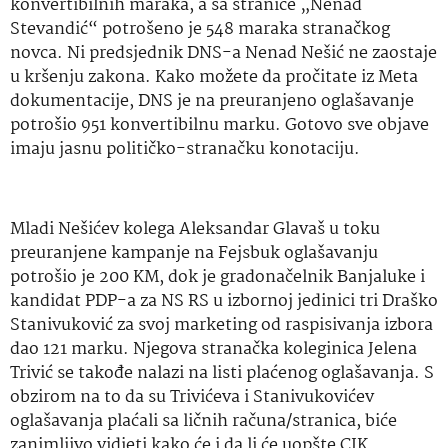
konvertibilnih maraka, a sa stranice „Nenad
Stevandić“ potrošeno je 548 maraka stranačkog
novca. Ni predsjednik DNS-a Nenad Nešić ne zaostaje
u kršenju zakona. Kako možete da pročitate iz Meta
dokumentacije, DNS je na preuranjeno oglašavanje
potrošio 951 konvertibilnu marku. Gotovo sve objave
imaju jasnu političko-stranačku konotaciju.
Mladi Nešićev kolega Aleksandar Glavaš u toku
preuranjene kampanje na Fejsbuk oglašavanju
potrošio je 200 KM, dok je gradonačelnik Banjaluke i
kandidat PDP-a za NS RS u izbornoj jedinici tri Draško
Stanivuković za svoj marketing od raspisivanja izbora
dao 121 marku. Njegova stranačka koleginica Jelena
Trivić se takođe nalazi na listi plaćenog oglašavanja. S
obzirom na to da su Trivićeva i Stanivukovićev
oglašavanja plaćali sa ličnih računa/stranica, biće
zanimljivo vidjeti kako će i da li će uopšte CIK