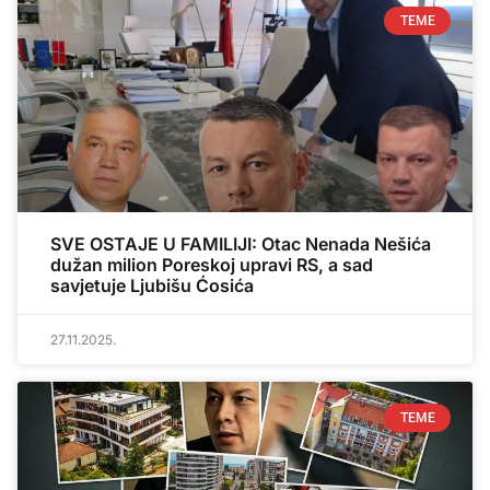
TEME
SVE OSTAJE U FAMILIJI: Otac Nenada Nešića
dužan milion Poreskoj upravi RS, a sad
savjetuje Ljubišu Ćosića
27.11.2025.
TEME