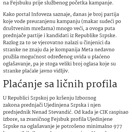
na Fejsbuku prije službenog početka kampanje.
Kako portal Infoveza saznaje, danas je broj partija
koje vode preuranjenu kampanju (makar sudeći po
društvenim mrežama) mnogo veći, a ovoga puta
prednjače partije i kandidati iz Republike Srpske.
Razlog za to se vjerovatno nalazi u činjenici da
stranke ne znaju da je kompanija Meta nedavno
pružila mogućnost određenog uvida u plaćeno
oglašavanje, pa je stoga veliki broj oglasa koje su
stranke plaćale javno vidljiv.
Plaćanje sa ličnih profila
U Republici Srpskoj po kršenju Izbornog
zakona prednjači Ujedinjena Srpska i njen
predsjednik Nenad Stevandić. Od kada je CIK raspisao
izbore, sa zvaničnog Fejsbuk profila Ujedinjene
Srpske na oglašavanje je potrošeno minimalno 977