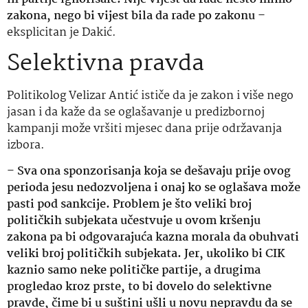
zakona, nego bi vijest bila da rade po zakonu
–
eksplicitan je Dakić.
Selektivna pravda
Politikolog Velizar Antić ističe da je zakon i više nego
jasan i da kaže da se oglašavanje u predizbornoj
kampanji može vršiti mjesec dana prije održavanja
izbora.
–
Sva ona sponzorisanja koja se dešavaju prije ovog
perioda jesu nedozvoljena i onaj ko se oglašava može
pasti pod sankcije. Problem je što veliki broj
političkih subjekata učestvuje u ovom kršenju
zakona pa bi odgovarajuća kazna morala da obuhvati
veliki broj političkih subjekata. Jer, ukoliko bi CIK
kaznio samo neke političke partije, a drugima
progledao kroz prste, to bi dovelo do selektivne
pravde, čime bi u suštini ušli u novu nepravdu da se