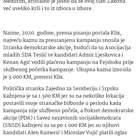
Međutim, kristalno je jasno da se ovaj član Zakona
već uveliko krši i to iz izbora u izbore.
Naime, 2020. godine, prema pisanju portala Klix,
najveću kaznu za preuranjenu kampanju snosila je
Stranka demokratske akcije, budući da su Asocijacija
mladih SDA Teslić te kandidati Admir Ljeskovica i
Kenan Agić vodili plaćenu kampanju na Fejsbuku prije
službenog početka kampanje. Ukupna kazna iznosila
je 3.000 KM, prenosi Klix.
Politička stranka Zajedno za Semberiju i Srpsku
kažnjena je sa 1.500 KM jer su na nekoliko lokacija
postavili svoje stranačke bilborde u periodu kada
kampanja nije službeno počela, a Pokret demokratske
akcije (PDA) i Savez nezavisnih socijaldemokrata
(SNSD) kažnjeni su sa po 1.000 KM jer su njihovi
kandidati Alen Kamerić i Miroslav Vujić platili oglas