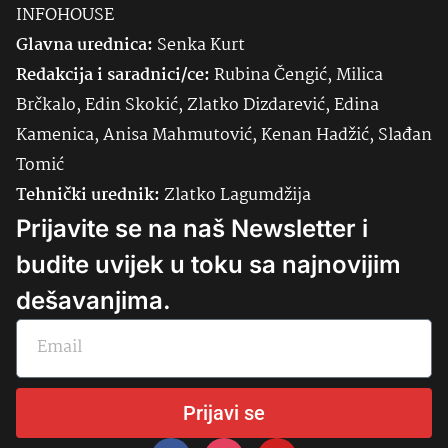
INFOHOUSE
Glavna urednica:
Senka
Kurt
Redakcija i saradnici/ce:
Rubina Čengić, Milica
Brčkalo, Edin Skokić, Zlatko Dizdarević, Edina
Kamenica, Anisa Mahmutović, Kenan Hadžić, Slađan
Tomić
Tehnički urednik:
Zlatko Lagumdžija
Prijavite se na naš Newsletter i
budite uvijek u toku sa najnovijim
dešavanjima.
Prijavi se