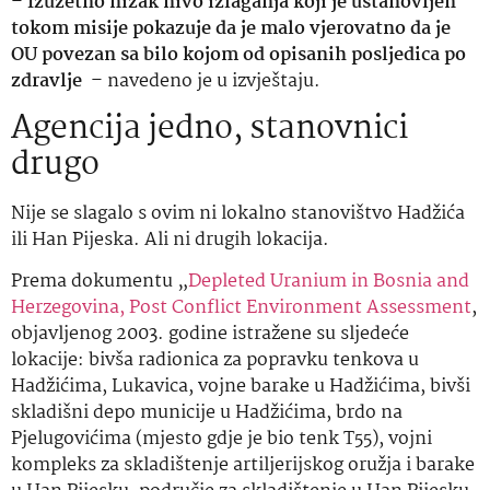
–
Izuzetno nizak nivo izlaganja koji je ustanovljen
tokom misije pokazuje da je malo vjerovatno da je
OU povezan sa bilo kojom od opisanih posljedica po
zdravlje
– navedeno je u izvještaju.
Agencija jedno, stanovnici
drugo
Nije se slagalo s ovim ni lokalno stanovištvo Hadžića
ili Han Pijeska. Ali ni drugih lokacija.
Prema dokumentu „
Depleted Uranium in Bosnia and
Herzegovina, Post Conflict Environment Assessment
,
objavljenog 2003. godine istražene su sljedeće
lokacije: bivša radionica za popravku tenkova u
Hadžićima, Lukavica, vojne barake u Hadžićima, bivši
skladišni depo municije u Hadžićima, brdo na
Pjelugovićima (mjesto gdje je bio tenk T55), vojni
kompleks za skladištenje artiljerijskog oružja i barake