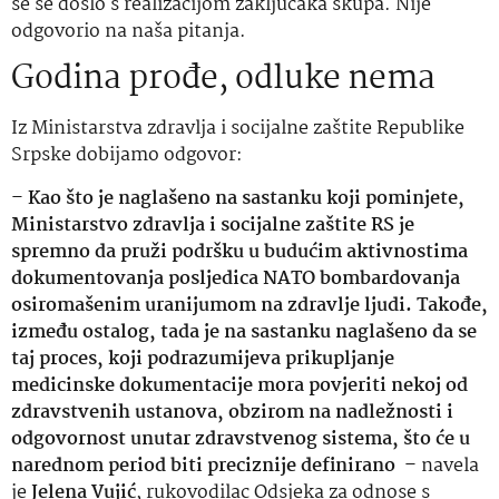
se se došlo s realizacijom zaključaka skupa. Nije
odgovorio na naša pitanja.
Godina prođe, odluke nema
Iz Ministarstva zdravlja i socijalne zaštite Republike
Srpske dobijamo odgovor:
–
Kao što je naglašeno na sastanku koji pominjete,
Ministarstvo zdravlja i socijalne zaštite RS je
spremno da pruži podršku u budućim aktivnostima
dokumentovanja posljedica NATO bombardovanja
osiromašenim uranijumom na zdravlje ljudi. Takođe,
između ostalog, tada je na sastanku naglašeno da se
taj proces, koji podrazumijeva prikupljanje
medicinske dokumentacije mora povjeriti nekoj od
zdravstvenih ustanova, obzirom na nadležnosti i
odgovornost unutar zdravstvenog sistema, što će u
narednom period biti preciznije definirano
– navela
je
Jelena Vujić
, rukovodilac Odsjeka za odnose s