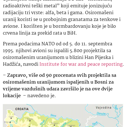
radioaktivni teški metal” koji emituje jonizujuću
radijaciju tri vrste: alfa, beta i gama. Osiromašeni
uranij koristi se u probojnim granatama za tenkove i
avione. I korišten je u bormbardovanju koje je bilo
crvena linija za prekid rata u BiH.
Prema podacima NATO od od 5. do 11. septembra
1995. njihovi avioni su ispalili 5.800 projektila sa
osiromašenim uranijumom u blizini Han Pijeska i
Hadžića, navodi
Institute for war and peace reporting
.
–
Zapravo, više od 90 procenata svih projektila sa
osiromašenim uranijumom ispaljenih u Bosni za
vrijeme vazdušnih udara završilo je na ove dvije
lokacije
– navedeno je.