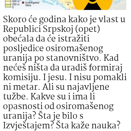
Skoro će godina kako je vlast u
Republici Srpskoj (opet)
obećala da će istražiti
posljedice osiromašenog
uranija po stanovništvo. Kad
nećeš ništa da uradiš formiraj
komisiju. I jesu. I nisu pomakli
ni metar. Ali su najavljene
tužbe. Kakve su i ima li
opasnosti od osiromašenog
uranija? Šta je bilo s
Izvještajem? Šta kaže nauka?