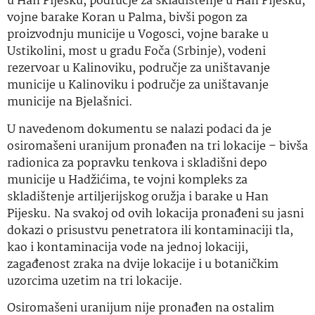
u Han Pijesku, područje za skladištenje u Han Pijesku,
vojne barake Koran u Palma, bivši pogon za
proizvodnju municije u Vogosci, vojne barake u
Ustikolini, most u gradu Foča (Srbinje), vodeni
rezervoar u Kalinoviku, područje za uništavanje
municije u Kalinoviku i područje za uništavanje
municije na Bjelašnici.
U navedenom dokumentu se nalazi podaci da je
osiromašeni uranijum pronađen na tri lokacije – bivša
radionica za popravku tenkova i skladišni depo
municije u Hadžićima, te vojni kompleks za
skladištenje artiljerijskog oružja i barake u Han
Pijesku. Na svakoj od ovih lokacija pronađeni su jasni
dokazi o prisustvu penetratora ili kontaminaciji tla,
kao i kontaminacija vode na jednoj lokaciji,
zagađenost zraka na dvije lokacije i u botaničkim
uzorcima uzetim na tri lokacije.
Osiromašeni uranijum nije pronađen na ostalim