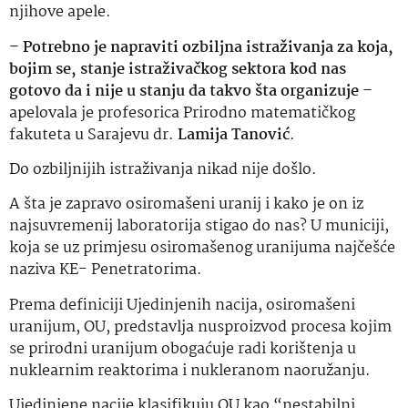
njihove apele.
–
Potrebno je napraviti ozbiljna istraživanja za koja,
bojim se, stanje istraživačkog sektora kod nas
gotovo da i nije u stanju da takvo šta organizuje
–
apelovala je profesorica Prirodno matematičkog
fakuteta u Sarajevu dr.
Lamija Tanović
.
Do ozbiljnijih istraživanja nikad nije došlo.
A šta je zapravo osiromašeni uranij i kako je on iz
najsuvremenij laboratorija stigao do nas? U municiji,
koja se uz primjesu osiromašenog uranijuma najčešće
naziva KE- Penetratorima.
Prema definiciji Ujedinjenih nacija, osiromašeni
uranijum, OU, predstavlja nusproizvod procesa kojim
se prirodni uranijum obogaćuje radi korištenja u
nuklearnim reaktorima i nukleranom naoružanju.
Ujedinjene nacije klasifikuju OU kao “nestabilni,