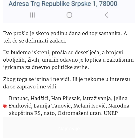
Evo prošlo je skoro godinu dana od tog sastanka. A
tek će se definirati zadaci.
Da budemo iskreni, prošla su desetljeća, a brojevi
oboljelih, živih, umrlih odavno je loptica u zakulisnim
igricama za dnevno političke svrhe.
Zbog toga se istina i ne vidi. Ili je nekome u interesu
da se zapravo i ne vidi.
Bratuac
,
Hadžići
,
Han Pijesak
,
istraživanja
,
Jelina
Đurković
,
Lamija Tanović
,
Melani Isović
,
Narodna
skupština RS
,
nato
,
Osiromašeni uran
,
UNEP
Najnovije