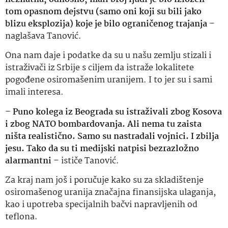
tom opasnom dejstvu (samo oni koji su bili jako
blizu eksplozija) koje je bilo ograničenog trajanja
–
naglašava Tanović.
Ona nam daje i podatke da su u našu zemlju stizali i
istraživači iz Srbije s ciljem da istraže lokalitete
pogođene osiromašenim uranijem. I to jer su i sami
imali interesa.
– Puno kolega iz Beograda su istraživali zbog Kosova
i zbog NATO bombardovanja. Ali nema tu zaista
ništa realistično. Samo su nastradali vojnici. I zbilja
jesu. Tako da su ti medijski natpisi bezrazložno
alarmantni
– ističe Tanović.
Za kraj nam još i poručuje kako su za skladištenje
osiromašenog uranija značajna finansijska ulaganja,
kao i upotreba specijalnih bačvi napravljenih od
teflona.