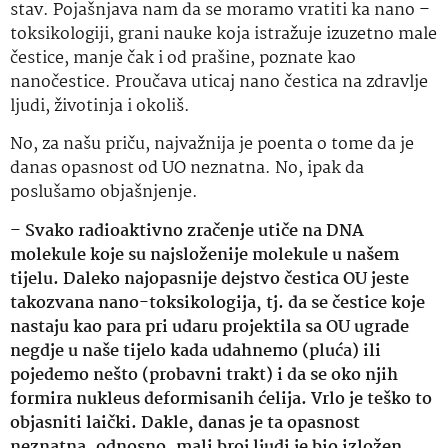
stav. Pojašnjava nam da se moramo vratiti ka nano –
toksikologiji, grani nauke koja istražuje izuzetno male
čestice, manje čak i od prašine, poznate kao
nanočestice. Proučava uticaj nano čestica na zdravlje
ljudi, životinja i okoliš.
No, za našu priču, najvažnija je poenta o tome da je
danas opasnost od UO neznatna. No, ipak da
poslušamo objašnjenje.
–
Svako radioaktivno zračenje utiče na DNA
molekule koje su najsloženije molekule u našem
tijelu. Daleko najopasnije dejstvo čestica OU jeste
takozvana nano-toksikologija, tj. da se čestice koje
nastaju kao para pri udaru projektila sa OU ugrade
negdje u naše tijelo kada udahnemo (pluća) ili
pojedemo nešto (probavni trakt) i da se oko njih
formira nukleus deformisanih ćelija. Vrlo je teško to
objasniti laički. Dakle, danas je ta opasnost
neznatna, odnosno, mali broj ljudi je bio izložen