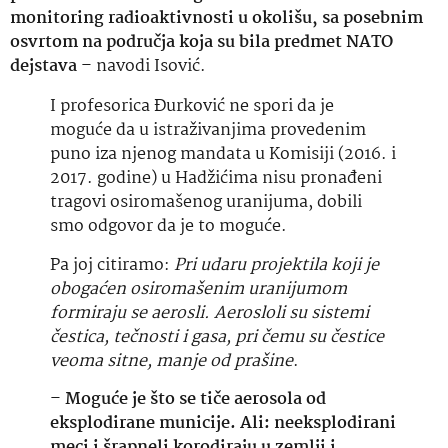
monitoring radioaktivnosti u okolišu, sa posebnim
osvrtom na područja koja su bila predmet NATO
dejstava
– navodi Isović.
I profesorica Đurković ne spori da je
moguće da u istraživanjima provedenim
puno iza njenog mandata u Komisiji (2016. i
2017. godine) u Hadžićima nisu pronađeni
tragovi osiromašenog uranijuma, dobili
smo odgovor da je to moguće.
Pa joj citiramo:
Pri udaru projektila koji je
obogaćen osiromašenim uranijumom
formiraju se aerosli. Aerosloli su sistemi
čestica, tečnosti i gasa, pri čemu su čestice
veoma sitne, manje od prašine
.
–
Moguće je što se tiče aerosola od
eksplodirane municije. Ali: neeksplodirani
meci i šrapneli korodiraju u zemlji i