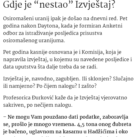
Gdje je “nestao” Izvještaj?
Osiromašeni uranij ipak je došao na dnevni red. Pet
godina nakon Daytona, kada je formiran Anketni
odbor za istraživanje posljedica prisustva
osiromašenog uranijuma.
Pet godina kasnije osnovana je i Komisija, koja je
napravila izvještaj, u kojemu su navedene posljedice i
data uputstva šta dalje treba da se radi.
Izvještaj je, navodno, zagubljen. Ili sklonjen? Slučajno
ili namjerno? Po čijem nalogu? I zašto?
Profesorica Đurković kaže da je Izvještaj vjerovatno
sakriven, po nečijem nalogu.
–
Ne mogu Vam pouzdano dati podatke, zaboravlja
se, prošlo je mnogo vremena. 4,5 tona onog đubreta
je bačeno, uglavnom na kasarnu u Hadžićima i oko