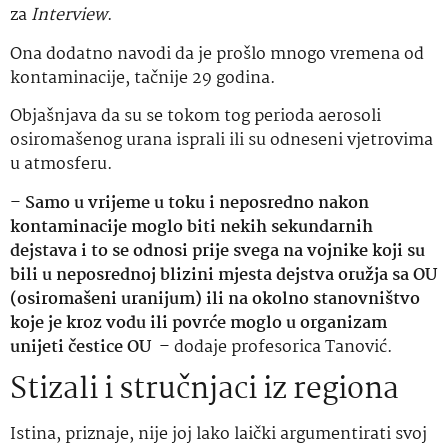
za
Interview
.
Ona dodatno navodi da je prošlo mnogo vremena od
kontaminacije, tačnije 29 godina.
Objašnjava da su se tokom tog perioda aerosoli
osiromašenog urana isprali ili su odneseni vjetrovima
u atmosferu.
–
Samo u vrijeme u toku i neposredno nakon
kontaminacije moglo biti nekih sekundarnih
dejstava i to se odnosi prije svega na vojnike koji su
bili u neposrednoj blizini mjesta dejstva oružja sa OU
(osiromašeni uranijum) ili na okolno stanovništvo
koje je kroz vodu ili povrće moglo u organizam
unijeti čestice OU
– dodaje profesorica Tanović.
Stizali i stručnjaci iz regiona
Istina, priznaje, nije joj lako laički argumentirati svoj