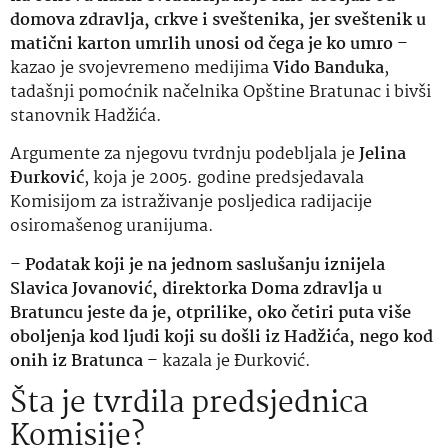
domova zdravlja, crkve i sveštenika, jer sveštenik u
matični karton umrlih unosi od čega je ko umro
–
kazao je svojevremeno medijima
Vido Banduka
,
tadašnji pomoćnik načelnika Opštine Bratunac i bivši
stanovnik Hadžića.
Argumente za njegovu tvrdnju podebljala je
Jelina
Đurković
, koja je 2005. godine predsjedavala
Komisijom za istraživanje posljedica radijacije
osiromašenog uranijuma.
–
Podatak koji je na jednom saslušanju iznijela
Slavica Jovanović, direktorka Doma zdravlja u
Bratuncu jeste da je, otprilike, oko četiri puta više
oboljenja kod ljudi koji su došli iz Hadžića, nego kod
onih iz Bratunca
– kazala je Đurković.
Šta je tvrdila predsjednica
Komisije?