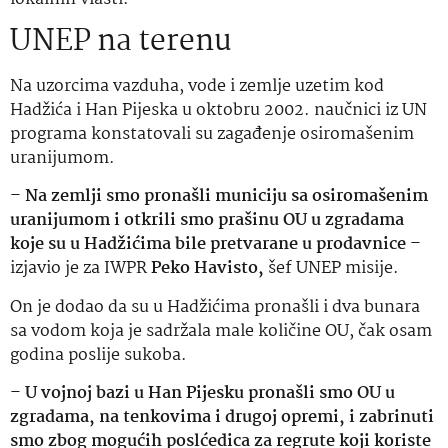
UNEP na terenu
Na uzorcima vazduha, vode i zemlje uzetim kod
Hadžića i Han Pijeska u oktobru 2002. naučnici iz UN
programa konstatovali su zagađenje osiromašenim
uranijumom.
–
Na zemlji smo pronašli municiju sa osiromašenim
uranijumom i otkrili smo prašinu OU u zgradama
koje su u Hadžićima bile pretvarane u prodavnice
–
izjavio je za IWPR
Peko Havisto,
šef UNEP misije.
On je dodao da su u Hadžićima pronašli i dva bunara
sa vodom koja je sadržala male količine OU, čak osam
godina poslije sukoba.
–
U vojnoj bazi u Han Pijesku pronašli smo OU u
zgradama, na tenkovima i drugoj opremi, i zabrinuti
smo zbog mogućih poslćedica za regrute koji koriste