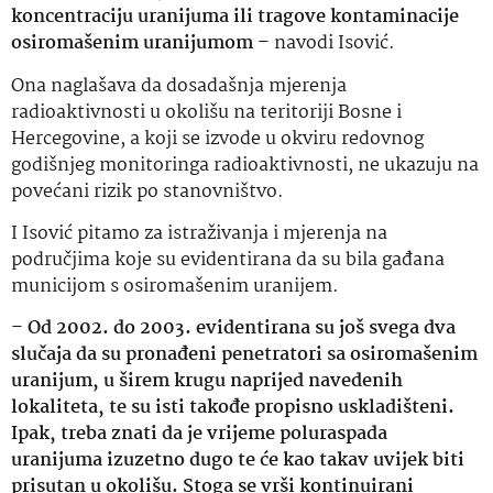
koncentraciju uranijuma ili tragove kontaminacije
osiromašenim uranijumom
– navodi Isović.
Ona naglašava da dosadašnja mjerenja
radioaktivnosti u okolišu na teritoriji Bosne i
Hercegovine, a koji se izvode u okviru redovnog
godišnjeg monitoringa radioaktivnosti, ne ukazuju na
povećani rizik po stanovništvo.
I Isović pitamo za istraživanja i mjerenja na
područjima koje su evidentirana da su bila gađana
municijom s osiromašenim uranijem.
–
Od 2002. do 2003. evidentirana su još svega dva
slučaja da su pronađeni penetratori sa osiromašenim
uranijum, u širem krugu naprijed navedenih
lokaliteta, te su isti takođe propisno uskladišteni.
Ipak, treba znati da je vrijeme poluraspada
uranijuma izuzetno dugo te će kao takav uvijek biti
prisutan u okolišu. Stoga se vrši kontinuirani