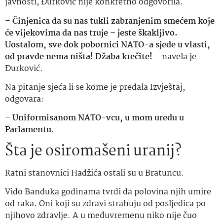
javnosti, Đurković nije konkretno odgovorila.
–
Činjenica da su nas tukli zabranjenim smećem koje
će vijekovima da nas truje – jeste škakljivo.
Uostalom, sve dok pobornici NATO-a sjede u vlasti,
od pravde nema ništa! Džaba krečite!
– navela je
Đurković.
Na pitanje sjeća li se kome je predala Izvještaj,
odgovara:
–
Uniformisanom NATO-vcu, u mom uredu u
Parlamentu
.
Šta je osiromašeni uranij?
Ratni stanovnici Hadžića ostali su u Bratuncu.
Vido Banduka godinama tvrdi da polovina njih umire
od raka. Oni koji su zdravi strahuju od posljedica po
njihovo zdravlje. A u međuvremenu niko nije čuo