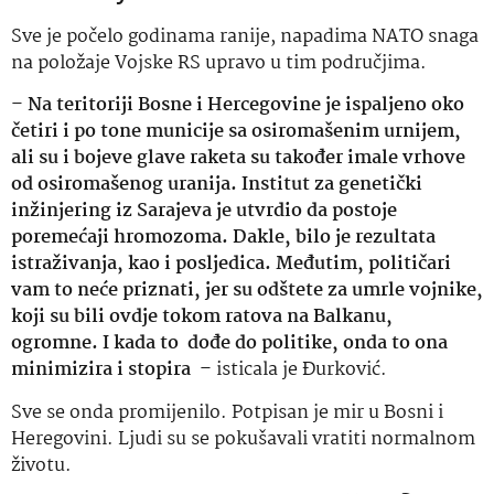
Sve je počelo godinama ranije, napadima NATO snaga
na položaje Vojske RS upravo u tim područjima.
–
Na teritoriji Bosne i Hercegovine je ispaljeno oko
četiri i po tone municije sa osiromašenim urnijem,
ali su i bojeve glave raketa su također imale vrhove
od osiromašenog uranija. Institut za genetički
inžinjering iz Sarajeva je utvrdio da postoje
poremećaji hromozoma. Dakle, bilo je rezultata
istraživanja, kao i posljedica. Međutim, političari
vam to neće priznati, jer su odštete za umrle vojnike,
koji su bili ovdje tokom ratova na Balkanu,
ogromne. I kada to dođe do politike, onda to ona
minimizira i stopira
– isticala je Đurković.
Sve se onda promijenilo. Potpisan je mir u Bosni i
Heregovini. Ljudi su se pokušavali vratiti normalnom
životu.