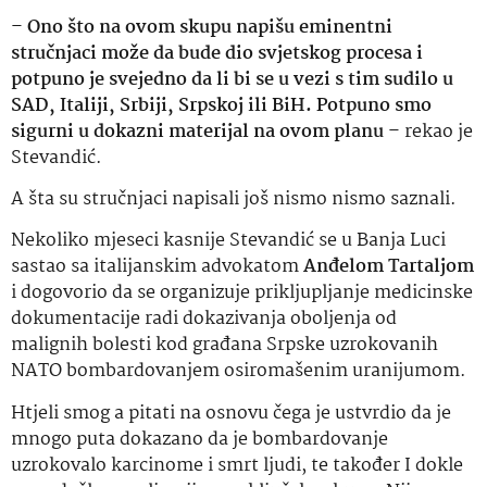
–
Ono što na ovom skupu napišu eminentni
stručnjaci može da bude dio svjetskog procesa i
potpuno je svejedno da li bi se u vezi s tim sudilo u
SAD, Italiji, Srbiji, Srpskoj ili BiH. Potpuno smo
sigurni u dokazni materijal na ovom planu
– rekao je
Stevandić.
A šta su stručnjaci napisali još nismo nismo saznali.
Nekoliko mjeseci kasnije Stevandić se u Banja Luci
sastao sa italijanskim advokatom
Anđelom Tartaljom
i dogovorio da se organizuje prikljupljanje medicinske
dokumentacije radi dokazivanja oboljenja od
malignih bolesti kod građana Srpske uzrokovanih
NATO bombardovanjem osiromašenim uranijumom.
Htjeli smog a pitati na osnovu čega je ustvrdio da je
mnogo puta dokazano da je bombardovanje
uzrokovalo karcinome i smrt ljudi, te također I dokle