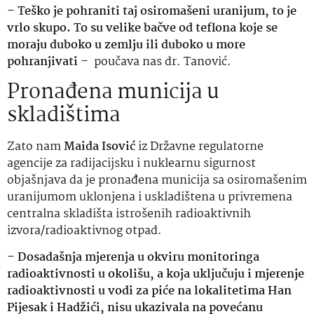
–
Teško je pohraniti taj osiromašeni uranijum, to je
vrlo skupo. To su velike bačve od teflona koje se
moraju duboko u zemlju ili duboko u more
pohranjivati
– poučava nas dr. Tanović.
Pronađena municija u
skladištima
Zato nam
Maida Isović
iz Državne regulatorne
agencije za radijacijsku i nuklearnu sigurnost
objašnjava da je pronađena municija sa osiromašenim
uranijumom uklonjena i uskladištena u privremena
centralna skladišta istrošenih radioaktivnih
izvora/radioaktivnog otpad.
–
Dosadašnja mjerenja u okviru monitoringa
radioaktivnosti u okolišu, a koja uključuju i mjerenje
radioaktivnosti u vodi za piće na lokalitetima Han
Pijesak i Hadžići, nisu ukazivala na povećanu