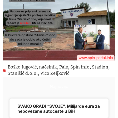
Boško Jugović
,
načelnik
,
Pale
,
Spin info
,
Stadion
,
Stanišić d.o.o.
,
Vico Zeljković
Najnovije
SVAKO GRADI “SVOJE”. Milijarde eura za
nepovezane autoceste u BiH