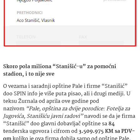
Skoro pola miliona “Stanišić-u” za pomoćni
stadion, i to nije sve
O vezama i saradnji opštine Pale i firme “Stanišić”
doo SPIN info je više puta pisao, ali i drugi mediji. U
teksu Žurnala od aprila ove godine pod
nazivom
“Pale, opština za dvije porodice: Fotelja za
Jugovića, Stanišiću javni radovi”
navodi se da je firma
“Stanišić” doo glavni dobavljač opštine sa
84
t
enderska ugovora i cifrom od
3.509.975 KM sa
PDV-
om
koliko je ova firma dobila samo od opštine Pale.