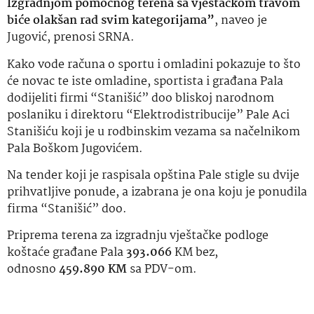
Izgradnjom pomoćnog terena sa vještačkom travom
biće olakšan rad svim kategorijama”
, naveo je
Jugović, prenosi SRNA.
Kako vode računa o sportu i omladini pokazuje to što
će novac te iste omladine, sportista i građana Pala
dodijeliti firmi “Stanišić” doo bliskoj narodnom
poslaniku i direktoru “Elektrodistribucije” Pale Aci
Stanišiću koji je u rodbinskim vezama sa načelnikom
Pala Boškom Jugovićem.
Na tender koji je raspisala opština Pale stigle su dvije
prihvatljive ponude, a izabrana je ona koju je ponudila
firma “Stanišić” doo.
Priprema terena za izgradnju vještačke podloge
koštaće građane Pala
393.066
KM bez,
odnosno
459.890 KM
sa PDV-om.