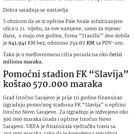
Dobra saradnja se nastavlja.
S obzirom da se iz opštine Pale hvale asfaltiranjem
ulica u 21. vijeku, za ove namjene, samo za mjesec
dana, u maju ove godine, firma “Stanišić” doo dobila
je
641.941
KM bez, odnosno
751.07 KM
sa PDV-om.
Tako je u međuvremenu cifra porasla na oko
četiri
miliona maraka.
Pomoćni stadion FK “Slavija”
koštao 570.000 maraka
Grad Istočno Sarajevo je prije tri godine finansirao
izgradnju pomoćnog stadiona FK “Slavija” u opštini
Istočno Novo Sarajevo. Za izgradnju je izdvojeno oko
300.000 maraka Grada i opštine Istočno Novo
Sarajevo. UEFA je finansirala vještačku travu sa
250.000 maraka, tako da je kompletna izgradnja