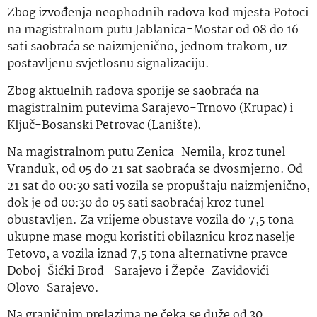
Zbog izvođenja neophodnih radova kod mjesta Potoci
na magistralnom putu Jablanica-Mostar od 08 do 16
sati saobraća se naizmjenično, jednom trakom, uz
postavljenu svjetlosnu signalizaciju.
Zbog aktuelnih radova sporije se saobraća na
magistralnim putevima Sarajevo-Trnovo (Krupac) i
Ključ-Bosanski Petrovac (Lanište).
Na magistralnom putu Zenica-Nemila, kroz tunel
Vranduk, od 05 do 21 sat saobraća se dvosmjerno. Od
21 sat do 00:30 sati vozila se propuštaju naizmjenično,
dok je od 00:30 do 05 sati saobraćaj kroz tunel
obustavljen. Za vrijeme obustave vozila do 7,5 tona
ukupne mase mogu koristiti obilaznicu kroz naselje
Tetovo, a vozila iznad 7,5 tona alternativne pravce
Doboj-Šićki Brod- Sarajevo i Žepče-Zavidovići-
Olovo-Sarajevo.
Na graničnim prelazima ne čeka se duže od 30