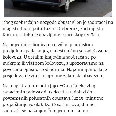
Zbog saobraćajne nezgode obustavljen je saobraćaj na
magistralnom putu Tuzla- Srebrenik, kod mjesta
Klisura. U toku je obavljanje policijskog uviđaja.
Na pojedinim dionicama u višim planinskim
predjelima pada snijeg i mjestimično se zadržava na
kolovozu. U ostalim krajevima saobraća se po
mokrom ili vlažnom kolovozu, a upozoravamo na
povećanu opasnost od odrona. Napominjemo da je
posjedovanje zimske opreme zakonski obavezno.
Na magistralnom putu Jajce-Crna Rijeka zbog
sanacionih radova od 07 do 16 sati dolazi do
povremenih polusatnih obustava (uz 15-minutno
propuštanje vozila). Iza 16 sati na ovoj dionici
saobraća se naizmjenično, jednom trakom.