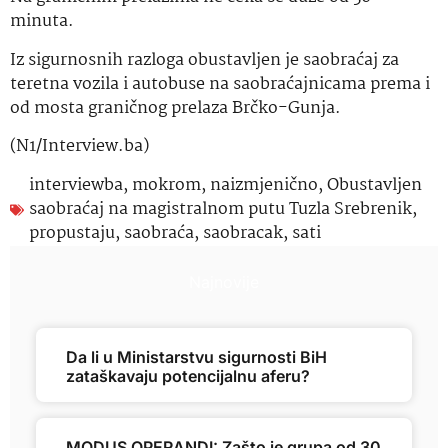
minuta.
Iz sigurnosnih razloga obustavljen je saobraćaj za
teretna vozila i autobuse na saobraćajnicama prema i
od mosta graničnog prelaza Brčko-Gunja.
(N1/Interview.ba)
interviewba
,
mokrom
,
naizmjenično
,
Obustavljen
saobraćaj na magistralnom putu Tuzla Srebrenik
,
propustaju
,
saobraća
,
saobracak
,
sati
Najnovije
Da li u Ministarstvu sigurnosti BiH
zataškavaju potencijalnu aferu?
MODUS OPERANDI: Zašto je grupa od 30