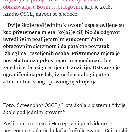
Najvidljiviji primjer diskriminacije u oblasti
obrazovanja u Bosni i Hercegovini
, koji je 2018.
izradio OSCE, navodi se sljedeće:
–
Dvije škole pod jednim krovom’ uspostavljene su
kao privremena mjera, kojoj je cilj bio da odgovori
uvredljivim poslijeratnim etnocentričnim
obrazovnim sistemom i da potakne povratak
izbjeglica i raseljenih osoba. Privremena mjera je
postala trajna uprkos naporima međunarodne
zajednice da osigura njenu tranziciju. Ostvaren je
ograničeni napredak, između ostalog i putem
administrativnog i pravnog ujedinjenja
.
Foto: Screenshot OSCE / Lista škola u sistemu “dvije
škole pod jednim krovom”
Poslije rata u Bosni i Hercegovini predviđeno je
postepeno skidanje luđačke košulje zvane „Dejtonski