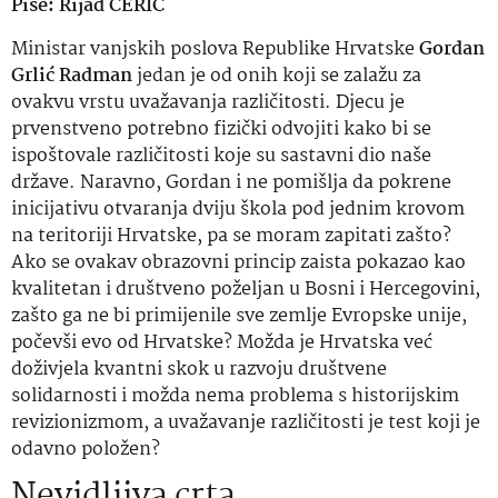
Piše: Rijad CERIĆ
Ministar vanjskih poslova Republike Hrvatske
Gordan
Grlić Radman
jedan je od onih koji se zalažu za
ovakvu vrstu uvažavanja različitosti. Djecu je
prvenstveno potrebno fizički odvojiti kako bi se
ispoštovale različitosti koje su sastavni dio naše
države. Naravno, Gordan i ne pomišlja da pokrene
inicijativu otvaranja dviju škola pod jednim krovom
na teritoriji Hrvatske, pa se moram zapitati zašto?
Ako se ovakav obrazovni princip zaista pokazao kao
kvalitetan i društveno poželjan u Bosni i Hercegovini,
zašto ga ne bi primijenile sve zemlje Evropske unije,
počevši evo od Hrvatske? Možda je Hrvatska već
doživjela kvantni skok u razvoju društvene
solidarnosti i možda nema problema s historijskim
revizionizmom, a uvažavanje različitosti je test koji je
odavno položen?
Nevidljiva crta