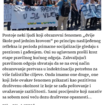
Postoje neki ljudi koji obrazovni fenomen „dvije
škole pod jednim krovom“ po principu naslijeđenog
refleksa iz perioda primarne socijalizacije gledaju s
prezirom i gađenjem. Oni su uglavnom prošli kroz
etape pravilnog kućnog odgoja. Zahvaljujući
pravilnom odgoju shvataju da se na ovaj način
obrazovanje pretvara u indoktrinaciju potrebnu za
više fašističke ciljeve. Onda imamo one druge, one
koji žele ovakav fenomen prikazati kao pozitivnu
društvenu okolnost iz koje se rađa poštovanje i
uvažavanje različitosti. Sami procijenite koji narativ
sa sobom nosi veću dozu društvene opasnosti..
.