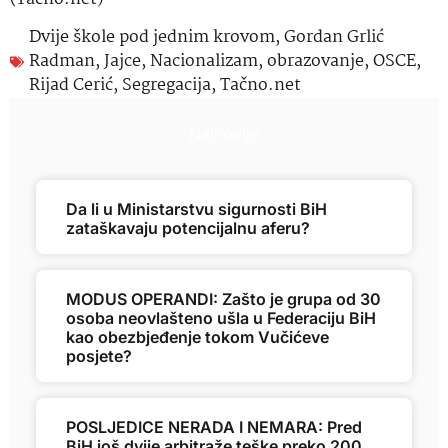
Dvije škole pod jednim krovom
,
Gordan Grlić
Radman
,
Jajce
,
Nacionalizam
,
obrazovanje
,
OSCE
,
Rijad Cerić
,
Segregacija
,
Tačno.net
Najnovije
Da li u Ministarstvu sigurnosti BiH
zataškavaju potencijalnu aferu?
MODUS OPERANDI: Zašto je grupa od 30
osoba neovlašteno ušla u Federaciju BiH
kao obezbjeđenje tokom Vučićeve
posjete?
POSLJEDICE NERADA I NEMARA: Pred
BiH još dvije arbitraže teške preko 200