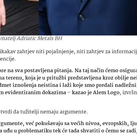
vnatelj Adriatic Metals BH
ikakav zahtjev niti pojašnjenje, niti zahtjev za informac
encije.
re na sva postavljena pitanja. Na taj način ćemo osigura
na terenu, koja je u pritužbi predstavljena kroz obilje ne
dmet iznošenja neistina i laži koje smo predali nadležn
im evidentiranim dokazima
–
kazao je
Alem Logo
, izvrš
.
tvrdi da tužitelji nemaju argumente.
argumente, već pokušavaju sa većih nivoa, evropskih, lju
ada uđu u problematiku tek će tada shvatiti o čemu se radi,