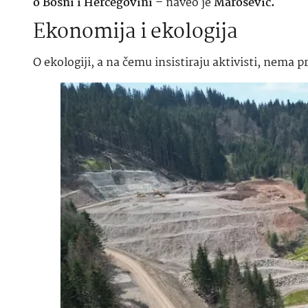
o Bosni i Hercegovini
–
naveo je
Marošević.
Ekonomija i ekologija
O ekologiji, a na čemu insistiraju aktivisti, nema 