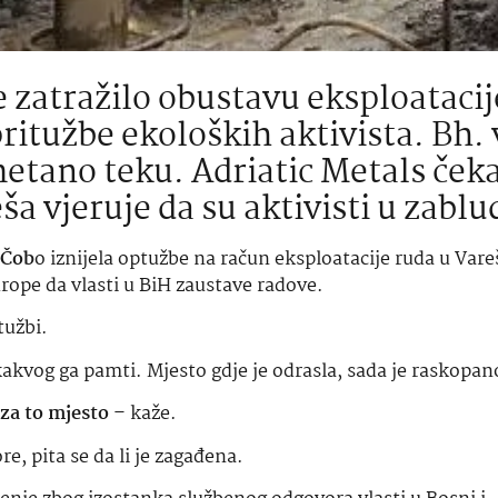
 zatražilo obustavu eksploatacij
ritužbe ekoloških aktivista. Bh. 
metano teku. Adriatic Metals ček
a vjeruje da su aktivisti u zablu
 Čob
o iznijela optužbe na račun eksploatacije ruda u Vareš
rope da vlasti u BiH zaustave radove.
tužbi.
kakvog ga pamti. Mjesto gdje je odrasla, sada je raskopan
 za to mjesto
– kaže.
e, pita se da li je zagađena.