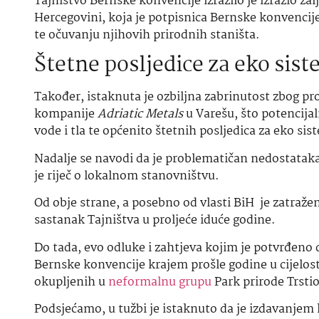
Tajništvo Bernske konvencije izrazilo je izrazio ža
Hercegovini, koja je potpisnica Bernske konvencije
te očuvanju njihovih prirodnih staništa.
Štetne posljedice za eko sis
Također, istaknuta je ozbiljna zabrinutost zbog pr
kompanije
Adriatic Metals
u Varešu, što potencijal
vode i tla te općenito štetnih posljedica za eko sis
Nadalje se navodi da je problematičan nedostatak
je riječ o lokalnom stanovništvu.
Od obje strane, a posebno od vlasti BiH je zatraže
sastanak Tajništva u proljeće iduće godine.
Do tada, evo odluke i zahtjeva kojim je potvrđeno 
Bernske konvencije krajem prošle godine u cijelost
okupljenih u
neformalnu grupu
Park prirode Trstio
Podsjećamo, u tužbi je istaknuto da je izdavanjem 