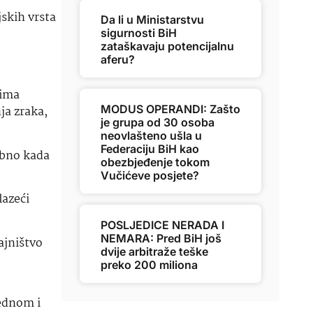
jskih vrsta
Da li u Ministarstvu
sigurnosti BiH
zataškavaju potencijalnu
aferu?
tima
MODUS OPERANDI: Zašto
ja zraka,
je grupa od 30 osoba
neovlašteno ušla u
Federaciju BiH kao
ebno kada
obezbjeđenje tokom
Vučićeve posjete?
lazeći
POSLJEDICE NERADA I
NEMARA: Pred BiH još
ajništvo
dvije arbitraže teške
preko 200 miliona
jednom i