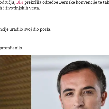
području,
BiH
prekršila odredbe Bernske konvencije te tak
h i životinjskih vrsta.
cije uradilo svoj dio posla.
 promijenilo.