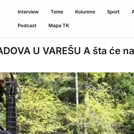
Interview
Teme
Kolumne
Sport
A
Podcast
Mapa TK
A U VAREŠU A šta će nam z