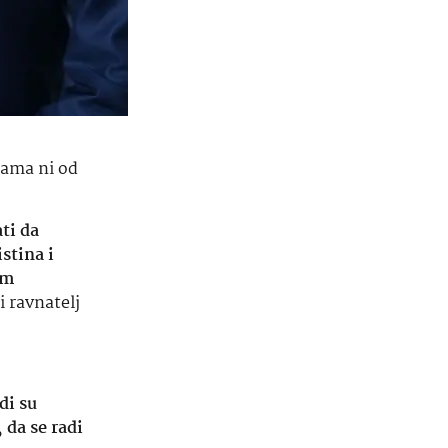
ijama ni od
ti da
istina i
im
ni ravnatelj
di su
 da se radi