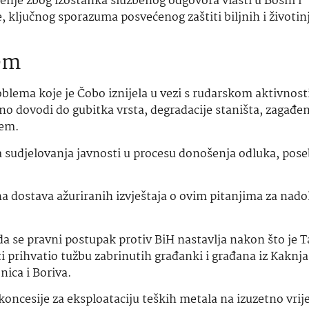
ljenje zbog izostanka službenog odgovora vlasti u Bosni i
, ključnog sporazuma posvećenog zaštiti biljnih i životin
tem
oblema koje je Čobo iznijela u vezi s rudarskom aktivnos
no dovodi do gubitka vrsta, degradacije staništa, zagađen
tem.
a sudjelovanja javnosti u procesu donošenja odluka, pos
na dostava ažuriranih izvještaja o ovim pitanjima za nado
da se pravni postupak protiv BiH nastavlja nakon što je T
i prihvatio tužbu zabrinutih građanki i građana iz Kaknja
nica i Boriva.
koncesije za eksploataciju teških metala na izuzetno vri