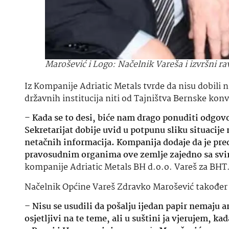
Marošević i Logo: Načelnik Vareša i izvršni ra
Iz Kompanije Adriatic Metals tvrde da nisu dobili n
državnih institucija niti od Tajništva Bernske konv
–
Kada se to desi, biće nam drago ponuditi odgovo
Sekretarijat dobije uvid u potpunu sliku situacije 
netačnih informacija. Kompanija dodaje da je pre
pravosudnim organima ove zemlje zajedno sa sv
kompanije Adriatic Metals BH d.o.o. Vareš za BHT
Načelnik Općine Vareš Zdravko Marošević također 
–
Nisu se usudili da pošalju ijedan papir nemaju 
osjetljivi na te teme, ali u suštini ja vjerujem, k