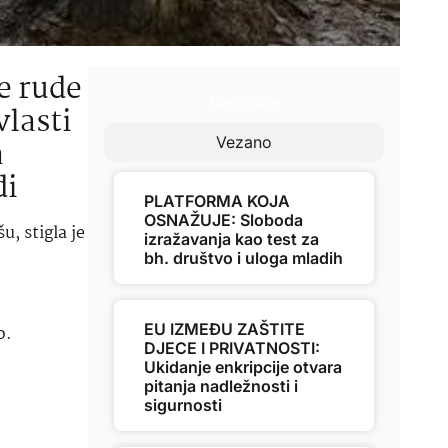
e rude
Najnovije
vlasti
a
Vezano
di
PLATFORMA KOJA
OSNAŽUJE: Sloboda
u, stigla je
izražavanja kao test za
bh. društvo i uloga mladih
EU IZMEĐU ZAŠTITE
o.
DJECE I PRIVATNOSTI:
Ukidanje enkripcije otvara
pitanja nadležnosti i
sigurnosti