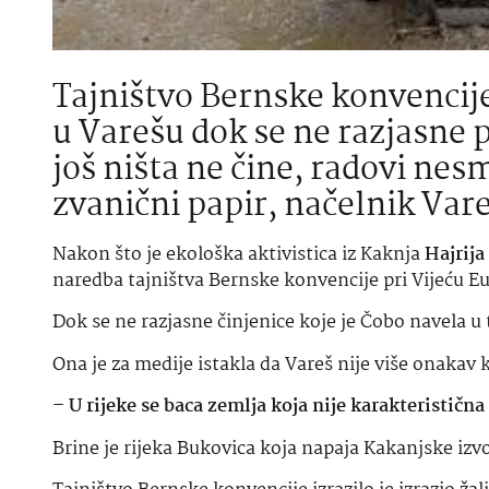
Tajništvo Bernske konvencije
u Varešu dok se ne razjasne p
još ništa ne čine, radovi nes
zvanični papir, načelnik Vareš
Nakon što je ekološka aktivistica iz Kaknja
Hajrija
naredba tajništva Bernske konvencije pri Vijeću Eu
Dok se ne razjasne činjenice koje je Čobo navela u 
Ona je za medije istakla da Vareš nije više onakav 
– U rijeke se baca zemlja koja nije karakteristična
Brine je rijeka Bukovica koja napaja Kakanjske izvor