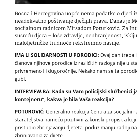
Bosna i Hercegovina uopće nema podatke o djeci iz
neadekvatno poštivanje dječijih prava. Danas je 
socijalnom radnicom Mirsadom Poturković. Za Int
susreću djeca – loše zdravlje, neuhranjenost, isklju
maloljetničke trudnoće i ekstremno nasilje.
IMA LI SOLIDARNOSTI U PORODICI:
Ovaj dan treba i
članova njihove porodice iz različitih razloga nije u s
privremeno ili dugoročnije. Nekako nam se ta porodič
gubi.
INTERVIEW.BA: Kada su Vam policijski službenici ja
kontejneru“, kakva je bila Vaša reakcija?
POTUROVIĆ:
Generalno reakcija Centra za socijalni r
starateljstva nameću pozitivni zakonski propisi, a koj
pristupio zbrinjavanju djeteta, poduzimanju radnji na
zbrinjavanja za dijete.