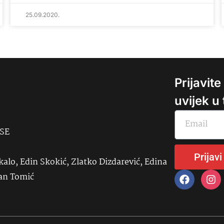
25.09.2020.
Prijavit
uvijek u
USE
Prijavi
kalo, Edin Skokić, Zlatko Dizdarević, Edina
đan Tomić