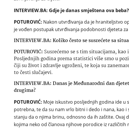
INTERVIEW.BA: Gdje je danas smještena ova beba?
POTUROVIĆ:
Nakon utvrđivanja da je hraniteljstvo op
je vođen postupak utvrđivanja podobnosti djeteta za 
INTERVIEW.BA: Koliko često se susrećete sa situa
POTUROVIĆ:
Susrećemo se s tim situacijama, kao i 
Posljednjih godina prema statistici više smo u poz
čiji su život i zdravlje ugroženi, te koja su zanemar
to česti slučajevi.
INTERVIEW.BA: Danas je Međunarodni dan djeteta,
drugima?
POTUROVIĆ:
Moje iskustvo posljednjih godina ide u s
potrebna, te da su nam vrlo bitni i dedo i nana, kao i sv
stanju da o njima brinu, odnosno da ih zaštite. Ovaj 
kojima neko od članova njihove porodice iz različitih ra