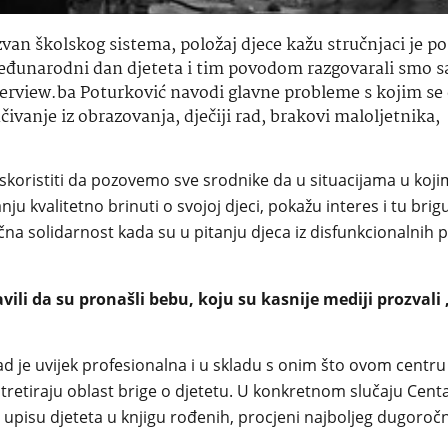
van školskog sistema, položaj djece kažu stručnjaci je p
Međunarodni dan djeteta i tim povodom razgovarali smo s
erview.ba Poturković navodi glavne probleme s kojim se
čivanje iz obrazovanja, dječiji rad, brakovi maloljetnika,
skoristiti da pozovemo sve srodnike da u situacijama u koj
tanju kvalitetno brinuti o svojoj djeci, pokažu interes i tu br
na solidarnost kada su u pitanju djeca iz disfunkcionalnih 
vili da su pronašli bebu, koju su kasnije mediji prozval
ad je uvijek profesionalna i u skladu s onim što ovom centr
i tretiraju oblast brige o djetetu. U konkretnom slučaju Cen
 upisu djeteta u knjigu rođenih, procjeni najboljeg dugoročn