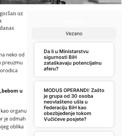
ogoršan uz
a
Najnovije
 danas
Vezano
Da li u Ministarstvu
ima neko od
sigurnosti BiH
igu preuzmu
zataškavaju potencijalnu
aferu?
porodica
MODUS OPERANDI: Zašto
i „bebom u
je grupa od 30 osoba
neovlašteno ušla u
Federaciju BiH kao
u kao organu
obezbjeđenje tokom
tar je odmah
Vučićeve posjete?
ijeg oblika