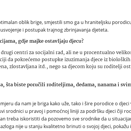
timalan oblik brige, smjestili smo ga u hraniteljsku porodic
usvojenje i postupak trajnog zbrinjavanja djeteta.
cijama, gdje majke ostavljaju djecu?
drugi centri za socijalni rad, ali ne u procentualno velik
iciji da pokrećemo postupke izuzimanja djece iz bioloških
ena, zlostavljana itd., nego sa djecom koju su roditelji ost
 šta biste poručili roditeljima, dedama, nanama i svi
mjeru da nam je briga kako uže, tako i šire porodice o djeci 
i srodnici u pravoj i pomoćnoj liniji za podršku djeci čiji rodi
dan treba iskoristiti da pozovemo sve srodnike da u situacij
zloga nije u stanju kvalitetno brinuti o svojoj djeci, pokažu i