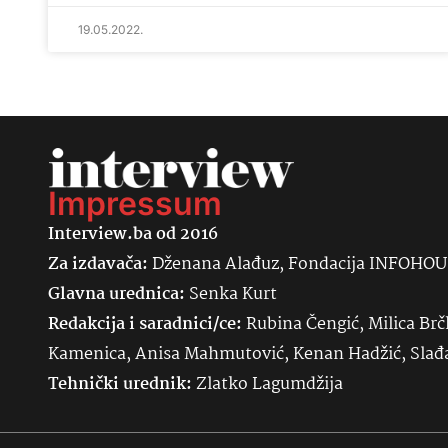
19.05.2022.
Impressum
Interview.ba od 2016
Za izdavača:
Dženana Alađuz, Fondacija INFOHO
Glavna urednica:
Senka
Kurt
Redakcija i saradnici/ce:
Rubina Čengić, Milica Brč
Kamenica, Anisa Mahmutović, Kenan Hadžić, Sla
Tehnički urednik:
Zlatko Lagumdžija