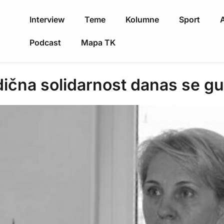
Interview
Teme
Kolumne
Sport
A
Podcast
Mapa TK
ična solidarnost danas se gu