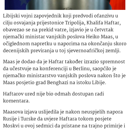
Libijski vojni zapovjednik koji predvodi ofanzivu u
cilju osvajanja prijestonice Tripolija, Khalifa Haftar,
obavezao se na prekid vatre, izjavio je u četvrtak
njemački ministar vanjskih poslova Heiko Maas, u
očiglednom napretku u naporima na okončanju skoro
decenijskih previranja u toj sjevernoafričkoj zemlji.
Maas je dodao da je Haftar također izrazio spremnost
da učestvuje na konferenciji u Berlinu, saopćilo je
njemačko ministarstvo vanjskih poslova nakon što je
Maas posjetio grad Benghazi na istoku Libije.
Haftarov ured nije bio odmah dostupan radi
komentara.
Maasova izjava uslijedila je nakon neuspjelih napora
Rusije i Turske da uvjere Haftara tokom posjete
Moskvi u ovoj sedmici da pristane na trajno primirje i