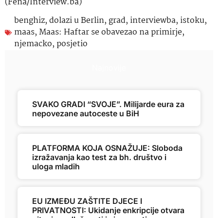
(Fena/Interview.ba)
benghiz
,
dolazi u Berlin
,
grad
,
interviewba
,
istoku
,
maas
,
Maas: Haftar se obavezao na primirje
,
njemacko
,
posjetio
Najnovije
SVAKO GRADI “SVOJE”. Milijarde eura za
nepovezane autoceste u BiH
PLATFORMA KOJA OSNAŽUJE: Sloboda
izražavanja kao test za bh. društvo i
uloga mladih
EU IZMEĐU ZAŠTITE DJECE I
PRIVATNOSTI: Ukidanje enkripcije otvara