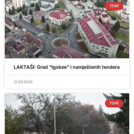
TEME
LAKTAŠI: Grad “Igokee” i namještenih tendera
21.09.2024.
TEME