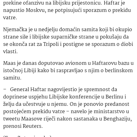
prekine ofanzivu na libijsku prijestonicu. Haftar je
napustio Moskvu, ne potpisujući sporazum o prekidu
vatre.
Njemačka je u nedjelju domaćin samita koji bi okupio
strane sile i libijske suparničke strane u pokušaju da
se okonča rat za Tripoli i postigne se sporazum o diobi
vlasti.
Maas je danas doputovao avionom u Haftarovu bazu u
istočnoj Libiji kako bi raspravljao s njim o berlinskom
samitu.
– General Haftar nagovijestio je spremnost da
doprinese uspjehu Libijske konferencije u Berlinu i
želju da učestvuje u njemu. On je ponovio predanost
postojećem prekidu vatre – navelo je ministarstvo u
tweetu Maasove riječi nakon sastanaka u Benghaziju,
prenosi Reuters.