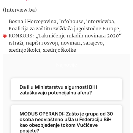
(Interview.ba)
Bosna i Hercegovina
,
Infohouse
,
interviewba
,
Koalicija za zaštitu zviždača jugoistočne Europe
,
KONKURS: „Takmičenje mladih novinara 2020“
istraži
,
napiši i osvoji
,
novinari
,
sarajevo
,
srednjoškolci
,
srednjoškolke
Najnovije
Da li u Ministarstvu sigurnosti BiH
zataškavaju potencijalnu aferu?
MODUS OPERANDI: Zašto je grupa od 30
osoba neovlašteno ušla u Federaciju BiH
kao obezbjeđenje tokom Vučićeve
posjete?