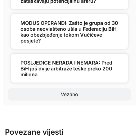
zataškavaju potencijalnu aferu?
MODUS OPERANDI: Zašto je grupa od 30
osoba neovlašteno ušla u Federaciju BiH
kao obezbjeđenje tokom Vučićeve
posjete?
POSLJEDICE NERADA I NEMARA: Pred
BiH još dvije arbitraže teške preko 200
miliona
Vezano
Povezane vijesti