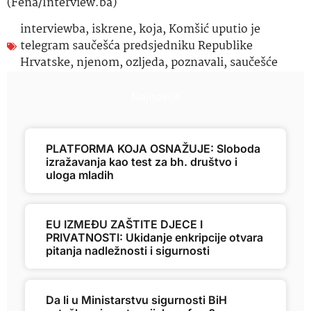
(Fena/Interview.ba)
interviewba
,
iskrene
,
koja
,
Komšić uputio je
telegram saučešća predsjedniku Republike
Hrvatske
,
njenom
,
ozljeda
,
poznavali
,
saučešće
Najnovije
PLATFORMA KOJA OSNAŽUJE: Sloboda
izražavanja kao test za bh. društvo i
uloga mladih
EU IZMEĐU ZAŠTITE DJECE I
PRIVATNOSTI: Ukidanje enkripcije otvara
pitanja nadležnosti i sigurnosti
Da li u Ministarstvu sigurnosti BiH