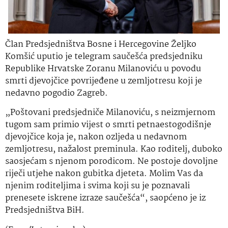
Član Predsjedništva Bosne i Hercegovine Željko
Komšić uputio je telegram saučešća predsjedniku
Republike Hrvatske Zoranu Milanoviću u povodu
smrti djevojčice povrijeđene u zemljotresu koji je
nedavno pogodio Zagreb.
„Poštovani predsjedniče Milanoviću, s neizmjernom
tugom sam primio vijest o smrti petnaestogodišnje
djevojčice koja je, nakon ozljeda u nedavnom
zemljotresu, nažalost preminula. Kao roditelj, duboko
saosjećam s njenom porodicom. Ne postoje dovoljne
riječi utjehe nakon gubitka djeteta. Molim Vas da
njenim roditeljima i svima koji su je poznavali
prenesete iskrene izraze saučešća“, saopćeno je iz
Predsjedništva BiH.