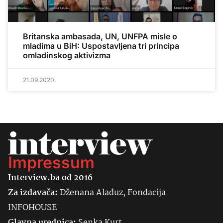
Britanska ambasada, UN, UNFPA misle o
mladima u BiH: Uspostavljena tri principa
omladinskog aktivizma
21.09.2020.
Impressum
Interview.ba od 2016
Za izdavača:
Dženana Alađuz, Fondacija
INFOHOUSE
Glavna urednica:
Senka
Kurt