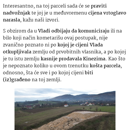
Interesantno, na toj parceli sada će se
praviti
nadvožnjak
te joj je u međuvremenu
cijena vrtoglavo
narasla
, kažu naši izvori.
S obzirom da u
Vladi odbijaju da komuniciraju
ili na
bilo koji način kometarišu ovaj postupak, nije
zvanično poznato ni po
kojoj je cijeni Vlada
otkupljivala
zemlju od prvobitnih vlasnika, a po kojoj
je tu istu zemlju
kasnije prodavala Kinezima
. Kao što
je nepoznato koliko u ovom trenutku
košta parcela
,
odnosno, šta će sve i po kojoj cijeni
biti
(iz)građeno
na toj zemlji.