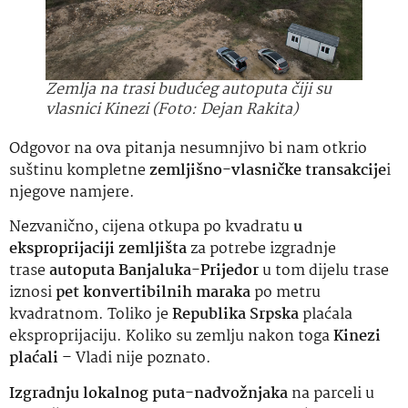
Zemlja na trasi budućeg autoputa čiji su
vlasnici Kinezi (Foto: Dejan Rakita)
Odgovor na ova pitanja nesumnjivo bi nam otkrio
suštinu kompletne
zemljišno-vlasničke transakcije
i
njegove namjere.
Nezvanično, cijena otkupa po kvadratu
u
eksproprijaciji zemljišta
za potrebe izgradnje
trase
autoputa Banjaluka-Prijedor
u tom dijelu trase
iznosi
pet konvertibilnih maraka
po metru
kvadratnom. Toliko je
Republika Srpska
plaćala
eksproprijaciju. Koliko su zemlju nakon toga
Kinezi
plaćali
– Vladi nije poznato.
Izgradnju lokalnog puta-nadvožnjaka
na parceli u