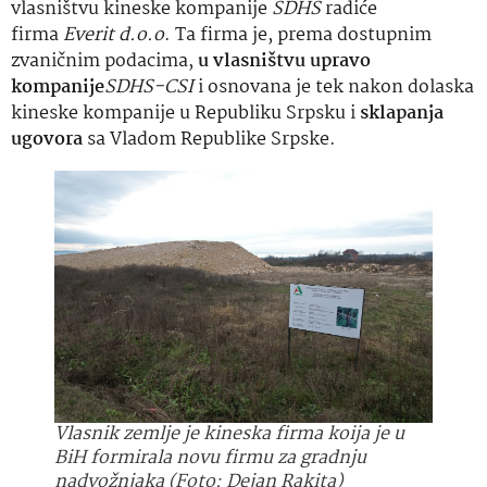
vlasništvu kineske kompanije
SDHS
radiće
firma
Everit d.o.o
. Ta firma je, prema dostupnim
zvaničnim podacima,
u vlasništvu upravo
kompanije
SDHS-CSI
i osnovana je tek nakon dolaska
kineske kompanije u Republiku Srpsku i
sklapanja
ugovora
sa Vladom Republike Srpske.
Vlasnik zemlje je kineska firma koija je u
BiH formirala novu firmu za gradnju
nadvožnjaka (Foto: Dejan Rakita)