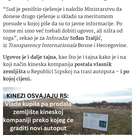
“Sud je poništio rješenje i naložio Ministarstvu da
donese drugo rješenje u skladu sa meritumom
presude u kojoj piše da su to javne informacije. Po
tome mi smo već trebali dobiti ugovor, ali ništa od
toga”, rekao je za
Inforadar
Srđan Traljić
,
iz
Transparency Internationala
Bosne i Hercegovine.
Ugovor je i dalje tajna
, kao što je i tajna kako je i na
koji način kineska kompanija
postala vlasnik
zemljišta
u Republici Srpskoj na trasi autoputa –
i po
kojoj cijeni.