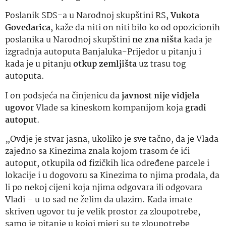
Poslanik SDS-a u Narodnoj skupštini RS,
Vukota
Govedarica
, kaže da niti on niti bilo ko od opozicionih
poslanika u Narodnoj skupštini
ne zna ništa
kada je
izgradnja autoputa Banjaluka-Prijedor u pitanju i
kada je u pitanju
otkup zemljišta
uz trasu tog
autoputa.
I on podsjeća na činjenicu da
javnost nije vidjela
ugovor
Vlade sa kineskom kompanijom koja
gradi
autoput
.
„Ovdje je stvar jasna, ukoliko je sve tačno, da je Vlada
zajedno sa Kinezima znala kojom trasom će ići
autoput, otkupila od fizičkih lica određene parcele i
lokacije i u dogovoru sa Kinezima to njima prodala, da
li po nekoj cijeni koja njima odgovara ili odgovara
Vladi – u to sad ne želim da ulazim. Kada imate
skriven ugovor tu je velik prostor za zloupotrebe,
samo je pitanje u kojoj mjeri su te zloupotrebe