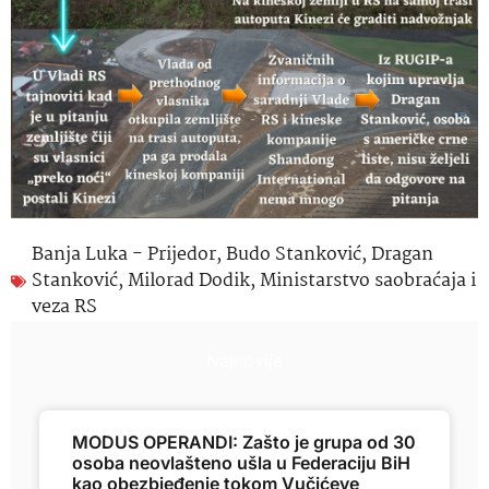
Banja Luka - Prijedor
,
Budo Stanković
,
Dragan
Stanković
,
Milorad Dodik
,
Ministarstvo saobraćaja i
veza RS
Najnovije
MODUS OPERANDI: Zašto je grupa od 30
osoba neovlašteno ušla u Federaciju BiH
kao obezbjeđenje tokom Vučićeve