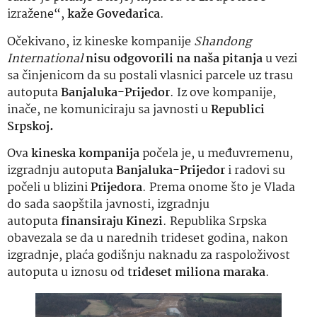
izražene“,
kaže Govedarica
.
Očekivano, iz kineske kompanije
Shandong
International
nisu odgovorili na naša pitanja
u vezi
sa činjenicom da su postali vlasnici parcele uz trasu
autoputa
Banjaluka-Prijedor
. Iz ove kompanije,
inače, ne komuniciraju sa javnosti u
Republici
Srpskoj.
Ova
kineska kompanija
počela je, u međuvremenu,
izgradnju autoputa
Banjaluka-Prijedor
i radovi su
počeli u blizini
Prijedora
. Prema onome što je Vlada
do sada saopštila javnosti, izgradnju
autoputa
finansiraju Kinezi
. Republika Srpska
obavezala se da u narednih trideset godina, nakon
izgradnje, plaća godišnju naknadu za raspoloživost
autoputa u iznosu od
trideset miliona
maraka
.