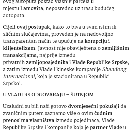
ovog autoputa postao vlasnik parcela u
mjestu
Lamovita
, neposredno uz trasu budućeg
autoputa.
Cijeli ovaj postupak
, kako to biva u svim istim ili
sličnim slučajevima, proveden je na nedovoljno
transparentan način te upućuje na
korupciju i
klijentelizam
. Javnost nije obaviještena o
zemljišnim
transakcijama
, najprije između
privatnih
zemljoposjednika i Vlade
Republike Srpske
,
a zatim između Vlade i kineske kompanije
Shandong
International
, koja je stacionirana u Republici
Srpskoj.
U VLADI RS ODGOVARAJU – ŠUTNJOM
Uzaludni su bili naši gotovo
dvomjesečni pokušaji
da
zvaničnim putem saznamo više o ovim
čudnim
prenosima vlasništva
između pojedinaca, Vlade
Republike Srpske i kompanije koja je
partner Vlade
u