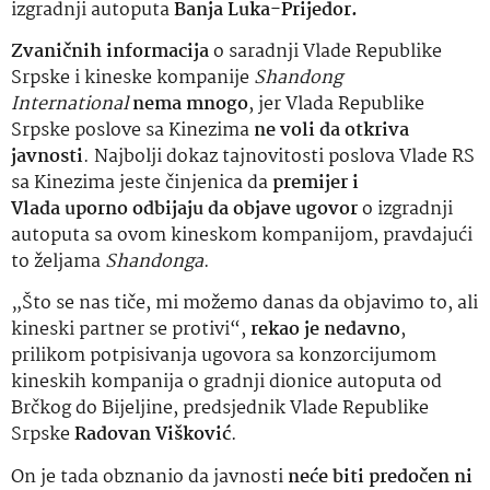
izgradnji autoputa
Banja Luka-Prijedor.
Zvaničnih informacija
o saradnji Vlade Republike
Srpske i kineske kompanije
Shandong
International
nema mnogo
, jer Vlada Republike
Srpske poslove sa Kinezima
ne voli da otkriva
javnosti
. Najbolji dokaz tajnovitosti poslova Vlade RS
sa Kinezima jeste činjenica da
premijer i
Vlada
uporno odbijaju da objave ugovor
o izgradnji
autoputa sa ovom kineskom kompanijom, pravdajući
to željama
Shandonga
.
„Što se nas tiče, mi možemo danas da objavimo to, ali
kineski partner se protivi“,
rekao je nedavno
,
prilikom potpisivanja ugovora sa konzorcijumom
kineskih kompanija o gradnji dionice autoputa od
Brčkog do Bijeljine, predsjednik Vlade Republike
Srpske
Radovan Višković
.
On je tada obznanio da javnosti
neće biti predočen ni