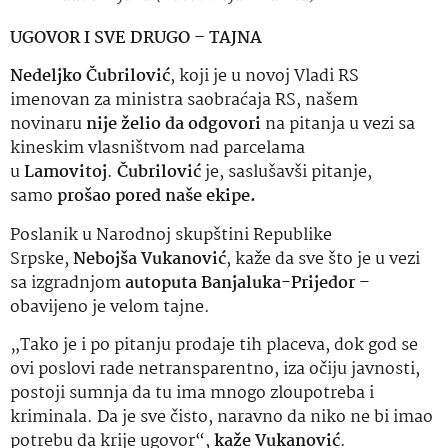
UGOVOR I SVE DRUGO – TAJNA
Nedeljko Čubrilović
, koji je u novoj Vladi RS
imenovan za ministra saobraćaja RS, našem
novinaru
nije želio da odgovori
na pitanja u vezi sa
kineskim vlasništvom nad parcelama
u
Lamovitoj
.
Čubrilović
je, saslušavši pitanje,
samo
prošao pored naše ekipe.
Poslanik u Narodnoj skupštini Republike
Srpske,
Nebojša Vukanović
, kaže da sve što je u vezi
sa izgradnjom
autoputa Banjaluka-Prijedor
–
obavijeno je velom tajne.
„Tako je i po pitanju prodaje tih placeva, dok god se
ovi poslovi rade netransparentno, iza očiju javnosti,
postoji sumnja da tu ima mnogo zloupotreba i
kriminala. Da je sve čisto, naravno da niko ne bi imao
potrebu da krije ugovor“,
kaže Vukanović
.