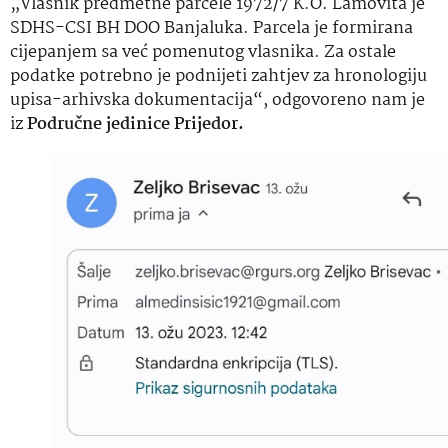
„Vlasnik predmetne parcele 1972/7 K.O. Lamovita je
SDHS-CSI BH DOO Banjaluka. Parcela je formirana
cijepanjem sa već pomenutog vlasnika. Za ostale
podatke potrebno je podnijeti zahtjev za hronologiju
upisa-arhivska dokumentacija“, odgovoreno nam je
iz
Područne jedinice Prijedor.