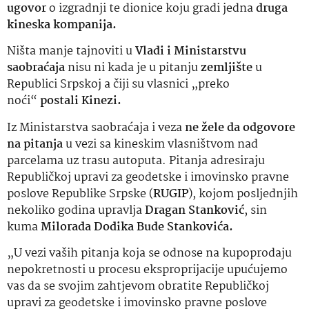
ugovor
o izgradnji te dionice koju gradi jedna
druga
kineska kompanija.
Ništa manje tajnoviti u
Vladi i Ministarstvu
saobraćaja
nisu ni kada je u pitanju
zemljište
u
Republici Srpskoj a čiji su vlasnici „preko
noći“
postali Kinezi.
Iz Ministarstva saobraćaja i veza
ne žele da odgovore
na pitanja
u vezi sa kineskim vlasništvom nad
parcelama uz trasu autoputa. Pitanja adresiraju
Republičkoj upravi za geodetske i imovinsko pravne
poslove Republike Srpske (
RUGIP
), kojom posljednjih
nekoliko godina upravlja
Dragan Stanković
, sin
kuma
Milorada Dodika Bude Stankovića.
„U vezi vaših pitanja koja se odnose na kupoprodaju
nepokretnosti u procesu eksproprijacije upućujemo
vas da se svojim zahtjevom obratite Republičkoj
upravi za geodetske i imovinsko pravne poslove