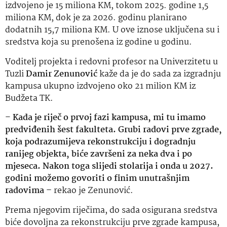
izdvojeno je 15 miliona KM, tokom 2025. godine 1,5
miliona KM, dok je za 2026. godinu planirano
dodatnih 15,7 miliona KM. U ove iznose uključena su i
sredstva koja su prenošena iz godine u godinu.
Voditelj projekta i redovni profesor na Univerzitetu u
Tuzli
Damir Zenunović
kaže da je do sada za izgradnju
kampusa ukupno izdvojeno oko 21 milion KM iz
Budžeta TK.
–
Kada je riječ o prvoj fazi kampusa, mi tu imamo
predviđenih šest fakulteta. Grubi radovi prve zgrade,
koja podrazumijeva rekonstrukciju i dogradnju
ranijeg objekta, biće završeni za neka dva i po
mjeseca. Nakon toga slijedi stolarija i onda u 2027.
godini možemo govoriti o finim unutrašnjim
radovima –
rekao je Zenunović.
Prema njegovim riječima, do sada osigurana sredstva
biće dovoljna za rekonstrukciju prve zgrade kampusa,