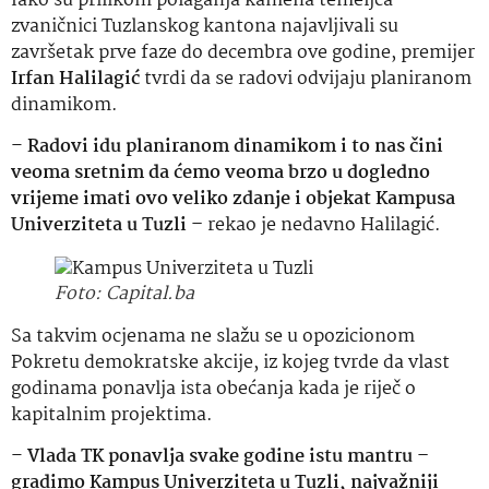
Iako su prilikom polaganja kamena temeljca
zvaničnici Tuzlanskog kantona najavljivali su
završetak prve faze do decembra ove godine, premijer
Irfan Halilagić
tvrdi da se radovi odvijaju planiranom
dinamikom.
–
Radovi idu planiranom dinamikom i to nas čini
veoma sretnim da ćemo veoma brzo u dogledno
vrijeme imati ovo veliko zdanje i objekat Kampusa
Univerziteta u Tuzli –
rekao je nedavno Halilagić.
Foto: Capital.ba
Sa takvim ocjenama ne slažu se u opozicionom
Pokretu demokratske akcije, iz kojeg tvrde da vlast
godinama ponavlja ista obećanja kada je riječ o
kapitalnim projektima.
–
Vlada TK ponavlja svake godine istu mantru –
gradimo Kampus Univerziteta u Tuzli, najvažniji