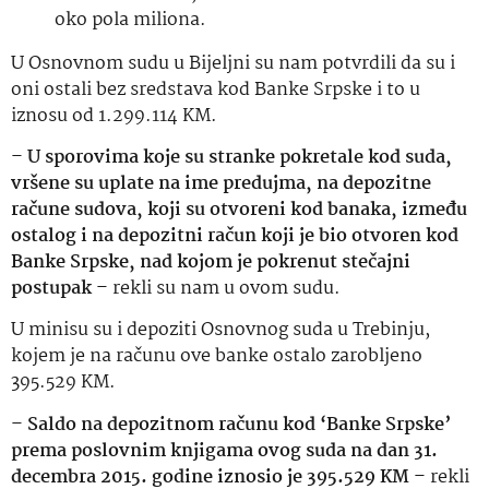
oko pola miliona.
U Osnovnom sudu u Bijeljni su nam potvrdili da su i
oni ostali bez sredstava kod Banke Srpske i to u
iznosu od 1.299.114 KM.
–
U sporovima koje su stranke pokretale kod suda,
vršene su uplate na ime predujma, na depozitne
račune sudova, koji su otvoreni kod banaka, između
ostalog i na depozitni račun koji je bio otvoren kod
Banke Srpske, nad kojom je pokrenut stečajni
postupak
– rekli su nam u ovom sudu.
U minisu su i depoziti Osnovnog suda u Trebinju,
kojem je na računu ove banke ostalo zarobljeno
395.529 KM.
–
Saldo na depozitnom računu kod ‘Banke Srpske’
prema poslovnim knjigama ovog suda na dan 31.
decembra 2015. godine iznosio je 395.529 KM
– rekli