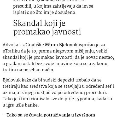
stižu tužbe građana u čiju su korist
presudili, u kojima zahtijevaju da im se
isplati ono što im je dosuđeno.
Skandal koji je
promakao javnosti
Advokat iz Gradiške
Miron Bjelovuk
ispričao je za
eTrafiku da je to, prema njegovom mišljenju, veliki
skandal koji je promakao javnosti, da je novac nestao,
a građani ostali bez svoje imovine koja se u zakonu
tretira na poseban način.
Bjelovuk kaže da bi sudski depoziti trebalo da se
tretiraju kao sredstva koja se stavljaju u određeni sef i
uzimaju iz njega isključivo po određenoj proceduri.
Tako je i funkcionisalo sve do prije 15 godina, kada su
u igru ušle banke.
–
Tako su se čuvala potraživanja u izvršnom