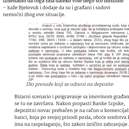
iznenadio da toga ima daleko više nego što mislimo
– kaže Bjelovuk i dodaje da su i građani i sudovi
nemoćni zbog ove situacije.
Dio presude koji se odnosi na depozite
Bizarni scenario i poigravanje sa imovinom građa
se tu ne završava. Nakon propasti Banke Srpske,
depozitni novac prebačen je na račun u komercijal
banci, koja po svojoj prirodi posla, obrće sredstva 
ima na raspolaganju, što zakon izričito zabranjuje.