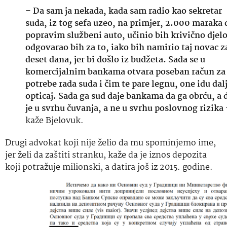
–
Da sam ja nekada, kada sam radio kao sekretar
suda, iz tog sefa uzeo, na primjer, 2.000 maraka 
popravim službeni auto, učinio bih krivično djelo
odgovarao bih za to, iako bih namirio taj novac z
deset dana, jer bi došlo iz budžeta. Sada se u
komercijalnim bankama otvara poseban račun za
potrebe rada suda i čim te pare legnu, one idu dal
opticaj. Sada ga sud daje bankama da ga obrću, a 
je u svrhu čuvanja, a ne u svrhu poslovnog rizika
kaže Bjelovuk.
Drugi advokat koji nije želio da mu spominjemo ime,
jer želi da zaštiti stranku, kaže da je iznos depozita
koji potražuje milionski, a datira još iz 2015. godine.