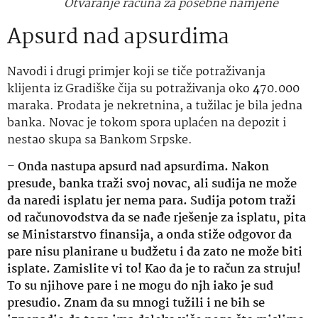
Otvaranje računa za posebne namjene
Apsurd nad apsurdima
Navodi i drugi primjer koji se tiče potraživanja
klijenta iz Gradiške čija su potraživanja oko
4
70.000
maraka. Prodata je nekretnina, a tužilac je bila jedna
banka. Novac je tokom spora uplaćen na depozit i
nestao skupa sa Bankom Srpske.
–
Onda nastupa apsurd nad apsurdima. Nakon
presude, banka traži svoj novac, ali sudija ne može
da naredi isplatu jer nema para. Sudija potom traži
od računovodstva da se nađe rješenje za isplatu, pita
se Ministarstvo finansija, a onda stiže odgovor da
pare nisu planirane u budžetu i da zato ne može biti
isplate. Zamislite vi to! Kao da je to račun za struju!
To su njihove pare i ne mogu do njh iako je sud
presudio. Znam da su mnogi tužili i ne bih se