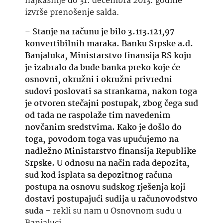
najkasnije do 31. decembra 2013. godine
izvrše prenošenje salda.
–
Stanje na računu je bilo 3.113.121,97
konvertibilnih maraka. Banku Srpske a.d.
Banjaluka, Ministarstvo finansija RS koju
je izabralo da bude banka preko koje će
osnovni, okružni i okružni privredni
sudovi poslovati sa strankama, nakon toga
je otvoren stečajni postupak, zbog čega sud
od tada ne raspolaže tim navedenim
novčanim sredstvima. Kako je došlo do
toga, povodom toga vas upućujemo na
nadležno Ministarstvo finansija Republike
Srpske. U odnosu na način rada depozita,
sud kod isplata sa depozitnog računa
postupa na osnovu sudskog rješenja koji
dostavi postupajući sudija u računovodstvo
suda
– rekli su nam u Osnovnom sudu u