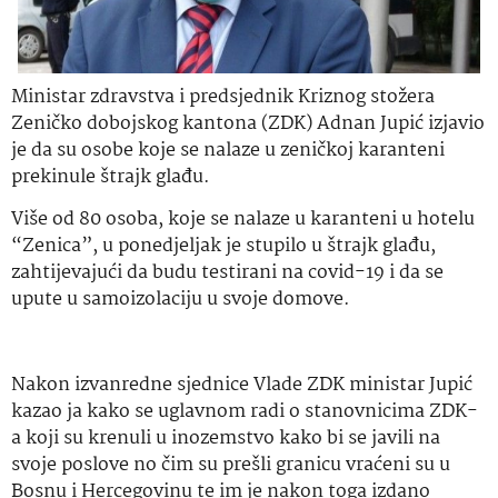
Ministar zdravstva i predsjednik Kriznog stožera
Zeničko dobojskog kantona (ZDK) Adnan Jupić izjavio
je da su osobe koje se nalaze u zeničkoj karanteni
prekinule štrajk glađu.
Više od 80 osoba, koje se nalaze u karanteni u hotelu
“Zenica”, u ponedjeljak je stupilo u štrajk glađu,
zahtijevajući da budu testirani na covid-19 i da se
upute u samoizolaciju u svoje domove.
Nakon izvanredne sjednice Vlade ZDK ministar Jupić
kazao ja kako se uglavnom radi o stanovnicima ZDK-
a koji su krenuli u inozemstvo kako bi se javili na
svoje poslove no čim su prešli granicu vraćeni su u
Bosnu i Hercegovinu te im je nakon toga izdano