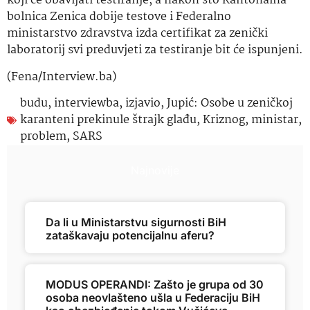
koji će obavljati testiranje, a nakon što Kantonalna
bolnica Zenica dobije testove i Federalno
ministarstvo zdravstva izda certifikat za zenički
laboratorij svi preduvjeti za testiranje bit će ispunjeni.
(Fena/Interview.ba)
budu
,
interviewba
,
izjavio
,
Jupić: Osobe u zeničkoj
karanteni prekinule štrajk glađu
,
Kriznog
,
ministar
,
problem
,
SARS
Najnovije
Da li u Ministarstvu sigurnosti BiH
zataškavaju potencijalnu aferu?
MODUS OPERANDI: Zašto je grupa od 30
osoba neovlašteno ušla u Federaciju BiH