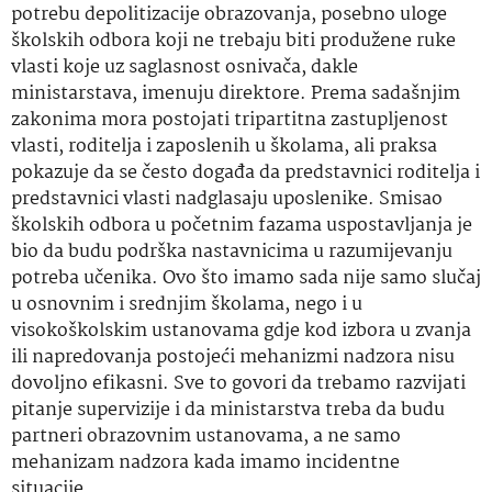
potrebu depolitizacije obrazovanja, posebno uloge
školskih odbora koji ne trebaju biti produžene ruke
vlasti koje uz saglasnost osnivača, dakle
ministarstava, imenuju direktore. Prema sadašnjim
zakonima mora postojati tripartitna zastupljenost
vlasti, roditelja i zaposlenih u školama, ali praksa
pokazuje da se često događa da predstavnici roditelja i
predstavnici vlasti nadglasaju uposlenike. Smisao
školskih odbora u početnim fazama uspostavljanja je
bio da budu podrška nastavnicima u razumijevanju
potreba učenika. Ovo što imamo sada nije samo slučaj
u osnovnim i srednjim školama, nego i u
visokoškolskim ustanovama gdje kod izbora u zvanja
ili napredovanja postojeći mehanizmi nadzora nisu
dovoljno efikasni. Sve to govori da trebamo razvijati
pitanje supervizije i da ministarstva treba da budu
partneri obrazovnim ustanovama, a ne samo
mehanizam nadzora kada imamo incidentne
situacije.