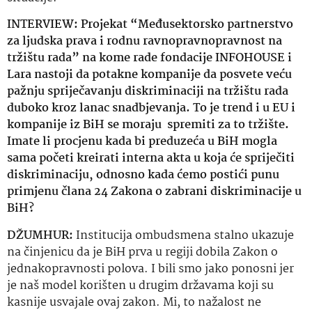
INTERVIEW: Projekat “Međusektorsko partnerstvo
za ljudska prava i rodnu ravnopravnopravnost na
tržištu rada”
na kome rade fondacije INFOHOUSE i
Lara nastoji da potakne kompanije da posvete veću
pažnju spriječavanju diskriminaciji na tržištu rada
duboko kroz lanac snadbjevanja. To je trend i u EU i
kompanije iz BiH se moraju spremiti za to tržište.
Imate li procjenu kada bi preduzeća u BiH mogla
sama početi kreirati interna akta u koja će spriječiti
diskriminaciju, odnosno kada ćemo postići punu
primjenu člana 24 Zakona o zabrani diskriminacije u
BiH?
DŽUMHUR:
Institucija ombudsmena stalno ukazuje
na činjenicu da je BiH prva u regiji dobila Zakon o
jednakopravnosti polova. I bili smo jako ponosni jer
je naš model korišten u drugim državama koji su
kasnije usvajale ovaj zakon. Mi, to nažalost ne