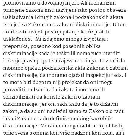
promoviramo u dovoljnoj mjeri. Ali mehanizmi
primjene zakona nisu razvijeni iako postoji obaveza
usklađivanja i drugih zakona i podzakonskih akata.
Isto je i sa Zakonom o zabrani diskriminacije. U tom
kontekstu uvijek postoji pitanje ko će pratiti
usklađenost. Mi izdajemo mnogo izvještaja i
preporuka, posebno kod posebnih oblika
diskriminacije kada je teško ili nemoguće utvrditi
kršenje prava poput slučajeva mobinga. To znači da
moramo ojačati podzakonska akta Zakona o zabrani
diskriminacije, da moramo ojačati inspekciju rada. I
to mora biti dugotrajniji projekat da oni mogu
provoditi nadzor i rada i akata i moramo ih
senzibilizirati da koriste Zakon o zabrani
diskriminacije. Jer oni sada kažu da je to državni
zakon, a da su oni nadležni samo za Zakon o o radu
iako i Zakon o radu definiše mobing kao oblik
diskriminacije. Moramo mnogo raditi u toj oblasti,
prije svega s onima koji vrše nadzor i kontrolu, ali i