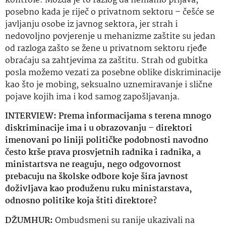
kontrole. Možda je to razlog da nemamo prijava,
posebno kada je riječ o privatnom sektoru – češće se
javljanju osobe iz javnog sektora, jer strah i
nedovoljno povjerenje u mehanizme zaštite su jedan
od razloga zašto se žene u privatnom sektoru rjeđe
obraćaju sa zahtjevima za zaštitu. Strah od gubitka
posla možemo vezati za posebne oblike diskriminacije
kao što je mobing, seksualno uznemiravanje i slične
pojave kojih ima i kod samog zapošljavanja.
INTERVIEW: Prema informacijama s terena mnogo
diskriminacije ima i u obrazovanju – direktori
imenovani po liniji političke podobnosti navodno
često krše prava prosvjetnih radnika i radnika, a
ministartsva ne reaguju, nego odgovornost
prebacuju na školske odbore koje šira javnost
doživljava kao produženu ruku ministarstava,
odnosno politike koja štiti direktore?
DŽUMHUR:
Ombudsmeni su ranije ukazivali na