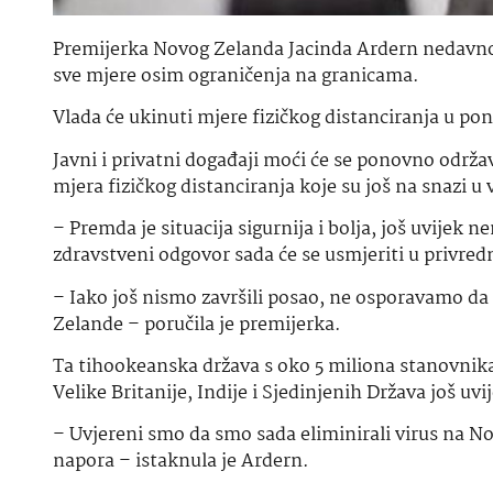
Premijerka Novog Zelanda Jacinda Ardern nedavno j
sve mjere osim ograničenja na granicama.
Vlada će ukinuti mjere fizičkog distanciranja u pon
Javni i privatni događaji moći će se ponovno održava
mjera fizičkog distanciranja koje su još na snazi u v
– Premda je situacija sigurnija i bolja, još uvijek 
zdravstveni odgovor sada će se usmjeriti u privred
– Iako još nismo završili posao, ne osporavamo da 
Zelande – poručila je premijerka.
Ta tihookeanska država s oko 5 miliona stanovnika
Velike Britanije, Indije i Sjedinjenih Država još uvi
– Uvjereni smo da smo sada eliminirali virus na N
napora – istaknula je Ardern.