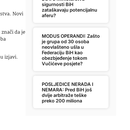
sigurnosti BiH
zataškavaju potencijalnu
vstva. Novi
aferu?
znači da je
MODUS OPERANDI: Zašto
oba
je grupa od 30 osoba
neovlašteno ušla u
Federaciju BiH kao
u izjavi.
obezbjeđenje tokom
Vučićeve posjete?
POSLJEDICE NERADA I
NEMARA: Pred BiH još
dvije arbitraže teške
preko 200 miliona