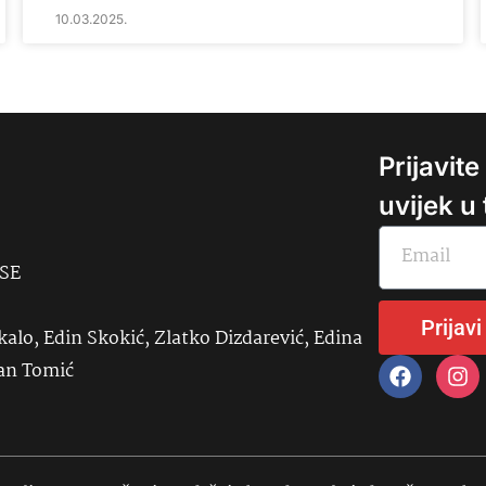
10.03.2025.
Prijavit
uvijek u
USE
Prijavi
kalo, Edin Skokić, Zlatko Dizdarević, Edina
đan Tomić