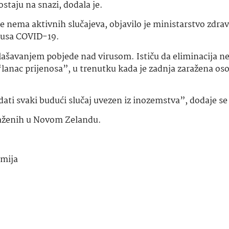
staju na snazi, dodala je.
iše nema aktivnih slučajeva, objavilo je ministarstvo zdra
irusa COVID-19.
ašavanjem pobjede nad virusom. Ističu da eliminacija ne 
 “lanac prijenosa”, u trenutku kada je zadnja zaražena os
dati svaki budući slučaj uvezen iz inozemstva”, dodaje se 
raženih u Novom Zelandu.
mija