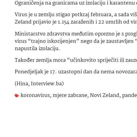
Ograničenja na granicama uz izolaciju i karantenu o
Virus je u zemlju stigao potkraj februara, a sada v
Zeland prijavio je 1.154 zaraženih i 22 umrlih od v
Ministarstvo zdravstva međutim oprezno je s progl
virus “trajno iskorijenjen” nego da je zaustavljen
napustila izolaciju.
Također zemlja mora “učinkovito spriječiti ili zauz
Ponedjeljak je 17. uzastopni dan da nema novoza
(Hina, Interview.ba)
koronavirus
,
mjere zabrane
,
Novi Zeland
,
pande