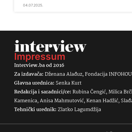
04.07.2025.
Impressum
Interview.ba od 2016
Za izdavača:
Dženana Alađuz, Fondacija INFOHO
Glavna urednica:
Senka
Kurt
Redakcija i saradnici/ce:
Rubina Čengić, Milica Brč
Kamenica, Anisa Mahmutović, Kenan Hadžić, Sla
Tehnički urednik:
Zlatko Lagumdžija