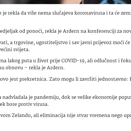
e rekla da više nema slučajeva koronavirusa i ta će zeml
edjeljak od ponoći, rekla je Ardern na konferenciji za no
ti, a trgovine, ugostiteljstvo i sav javni prijevoz moći će 
ećini svijeta.
nema lakog puta u život prije COVID-19, ali odlučnost i fok
nu obnovu – rekla je Ardern.
ovo jest prekretnica. Zato mogu li završiti jednostavno: 
 nadvladala je pandemiju, dok se velike ekonomije poput
jek bore protiv virusa.
ovom Zelandu, ali eliminacija nije stvar vremena nego u