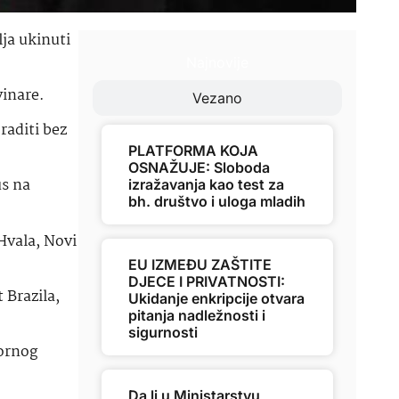
ja ukinuti
Najnovije
vinare.
Vezano
raditi bez
PLATFORMA KOJA
OSNAŽUJE: Sloboda
us na
izražavanja kao test za
bh. društvo i uloga mladih
Hvala, Novi
EU IZMEĐU ZAŠTITE
DJECE I PRIVATNOSTI:
 Brazila,
Ukidanje enkripcije otvara
pitanja nadležnosti i
sigurnosti
pornog
Da li u Ministarstvu