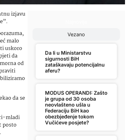
tnu izjavu
ne”.
Najnovije
sporazuma,
Vezano
 već malo
ati uskoro
Da li u Ministarstvu
pjeti da
sigurnosti BiH
 umorna od
zataškavaju potencijalnu
praviti
aferu?
biliziramo
MODUS OPERANDI: Zašto
čekao da se
je grupa od 30 osoba
neovlašteno ušla u
Federaciju BiH kao
obezbjeđenje tokom
ari-mladi
Vučićeve posjete?
t posto
.