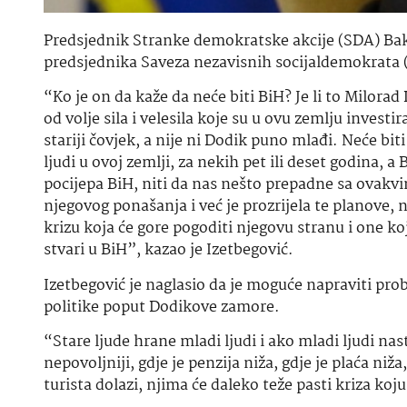
Predsjednik Stranke demokratske akcije (SDA) Baki
predsjednika Saveza nezavisnih socijaldemokrata 
“Ko je on da kaže da neće biti BiH? Je li to Milora
od volje sila i velesila koje su u ovu zemlju investi
stariji čovjek, a nije ni Dodik puno mlađi. Neće biti
ljudi u ovoj zemlji, za nekih pet ili deset godina, a 
pocijepa BiH, niti da nas nešto prepadne sa ovak
njegovog ponašanja i već je prozrijela te planove, n
krizu koja će gore pogoditi njegovu stranu i one k
stvari u BiH”, kazao je Izetbegović.
Izetbegović je naglasio da je moguće napraviti probo
politike poput Dodikove zamore.
“Stare ljude hrane mladi ljudi i ako mladi ljudi na
nepovoljniji, gdje je penzija niža, gdje je plaća ni
turista dolazi, njima će daleko teže pasti kriza ko