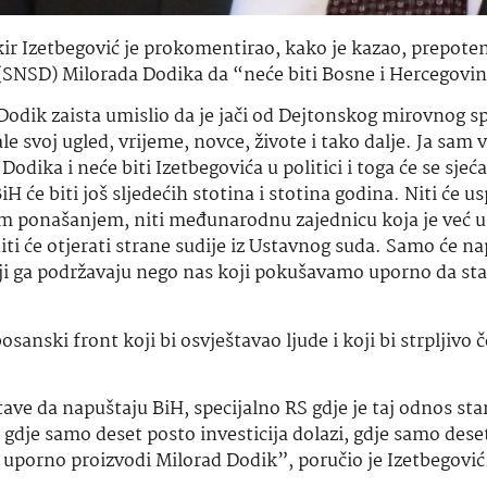
r Izetbegović je prokomentirao, kako je kazao, prepoten
(SNSD) Milorada Dodika da “neće biti Bosne i Hercegovi
d Dodik zaista umislio da je jači od Dejtonskog mirovnog 
rale svoj ugled, vrijeme, novce, živote i tako dalje. Ja sam
 Dodika i neće biti Izetbegovića u politici i toga će se sjeć
BiH će biti još sljedećih stotina i stotina godina. Niti će us
vim ponašanjem, niti međunarodnu zajednicu koja je već
iti će otjerati strane sudije iz Ustavnog suda. Samo će na
oji ga podržavaju nego nas koji pokušavamo uporno da sta
sanski front koji bi osvještavao ljude i koji bi strpljivo 
stave da napuštaju BiH, specijalno RS gdje je taj odnos st
ža, gdje samo deset posto investicija dolazi, gdje samo dese
ju uporno proizvodi Milorad Dodik”, poručio je Izetbegović