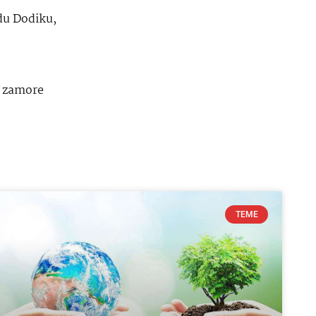
du Dodiku,
,
zamore
TEME