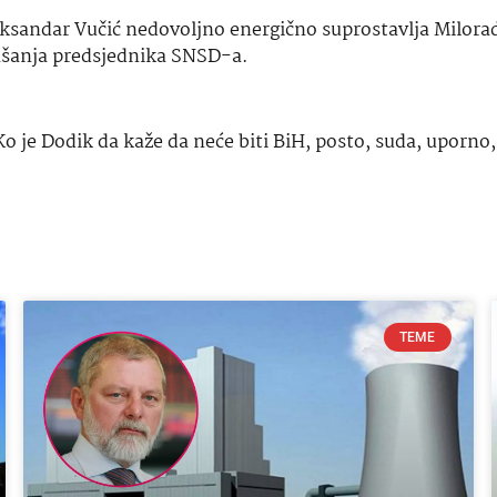
leksandar Vučić nedovoljno energično suprostavlja Milora
ponašanja predsjednika SNSD-a.
Ko je Dodik da kaže da neće biti BiH
,
posto
,
suda
,
uporno
TEME