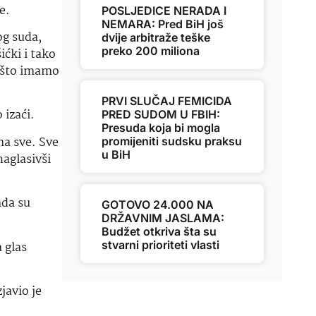
e.
POSLJEDICE NERADA I
NEMARA: Pred BiH još
og suda,
dvije arbitraže teške
preko 200 miliona
ćki i tako
a što imamo
PRVI SLUČAJ FEMICIDA
 izaći.
PRED SUDOM U FBIH:
Presuda koja bi mogla
ma sve. Sve
promijeniti sudsku praksu
u BiH
naglasivši
ada su
GOTOVO 24.000 NA
DRŽAVNIM JASLAMA:
Budžet otkriva šta su
stvarni prioriteti vlasti
 glas
javio je