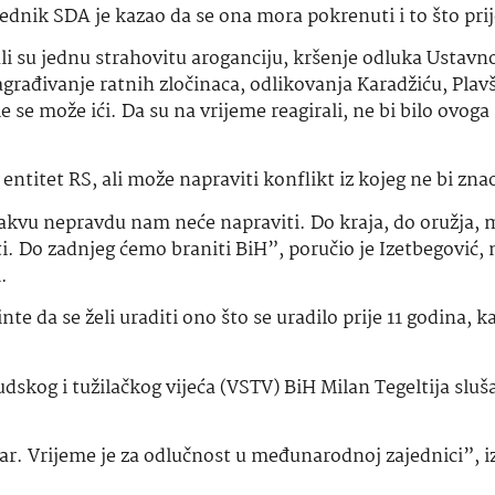
nik SDA je kazao da se ona mora pokrenuti i to što prij
li su jednu strahovitu aroganciju, kršenje odluka Ustavn
ađivanje ratnih zločinaca, odlikovanja Karadžiću, Plavši
le se može ići. Da su na vrijeme reagirali, ne bi bilo ovog
ntitet RS, ali može napraviti konflikt iz kojeg ne bi znao
akvu nepravdu nam neće napraviti. Do kraja, do oružja, 
i. Do zadnjeg ćemo braniti BiH”, poručio je Izetbegović, 
.
e da se želi uraditi ono što se uradilo prije 11 godina, k
udskog i tužilačkog vijeća (VSTV) BiH Milan Tegeltija sluša
ar. Vrijeme je za odlučnost u međunarodnoj zajednici”, iz