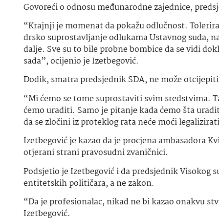
Govoreći o odnosu međunarodne zajednice, predsjed
“Krajnji je momenat da pokažu odlučnost. Tolerira
drsko suprostavljanje odlukama Ustavnog suda, nagr
dalje. Sve su to bile probne bombice da se vidi dok
sada”, ocijenio je Izetbegović.
Dodik, smatra predsjednik SDA, ne može otcijepiti e
“Mi ćemo se tome suprostaviti svim sredstvima. T
ćemo uraditi. Samo je pitanje kada ćemo šta uradit
da se zločini iz proteklog rata neće moći legalizirati
Izetbegović je kazao da je procjena ambasadora Kvint
otjerani strani pravosudni zvaničnici.
Podsjetio je Izetbegović i da predsjednik Visokog s
entitetskih političara, a ne zakon.
“Da je profesionalac, nikad ne bi kazao onakvu stv
Izetbegović.