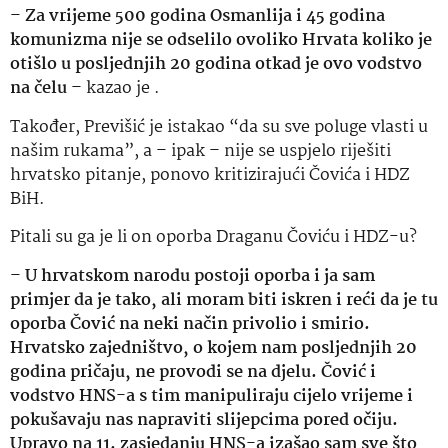
–
Za vrijeme 500 godina Osmanlija i 45 godina
komunizma nije se odselilo ovoliko Hrvata koliko je
otišlo u posljednjih 20 godina otkad je ovo vodstvo
na čelu
– kazao je .
Također, Previšić je istakao “da su sve poluge vlasti u
našim rukama”, a – ipak – nije se uspjelo riješiti
hrvatsko pitanje, ponovo kritizirajući Čovića i HDZ
BiH.
Pitali su ga je li on oporba Draganu Čoviću i HDZ-u?
–
U hrvatskom narodu postoji oporba i ja sam
primjer da je tako, ali moram biti iskren i reći da je tu
oporba Čović na neki način privolio i smirio.
Hrvatsko zajedništvo, o kojem nam posljednjih 20
godina pričaju, ne provodi se na djelu. Čović i
vodstvo HNS-a s tim manipuliraju cijelo vrijeme i
pokušavaju nas napraviti slijepcima pored očiju.
Upravo na 11. zasjedanju HNS-a izašao sam sve što