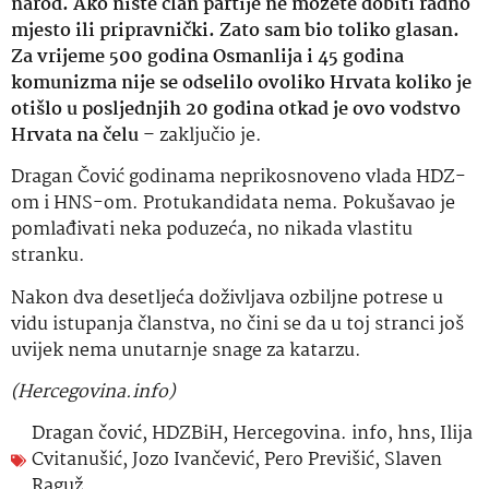
narod. Ako niste član partije ne možete dobiti radno
mjesto ili pripravnički. Zato sam bio toliko glasan.
Za vrijeme 500 godina Osmanlija i 45 godina
komunizma nije se odselilo ovoliko Hrvata koliko je
otišlo u posljednjih 20 godina otkad je ovo vodstvo
Hrvata na čelu
– zaključio je.
Dragan Čović godinama neprikosnoveno vlada HDZ-
om i HNS-om. Protukandidata nema. Pokušavao je
pomlađivati neka poduzeća, no nikada vlastitu
stranku.
Nakon dva desetljeća doživljava ozbiljne potrese u
vidu istupanja članstva, no čini se da u toj stranci još
uvijek nema unutarnje snage za katarzu.
(Hercegovina.info)
Dragan čović
,
HDZBiH
,
Hercegovina. info
,
hns
,
Ilija
Cvitanušić
,
Jozo Ivančević
,
Pero Previšić
,
Slaven
Raguž