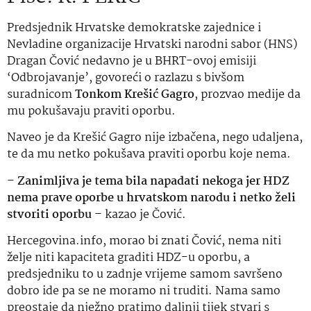
Predsjednik Hrvatske demokratske zajednice i
Nevladine organizacije Hrvatski narodni sabor (HNS)
Dragan Čović nedavno je u BHRT-ovoj emisiji
‘Odbrojavanje’, govoreći o razlazu s bivšom
suradnicom
Tonkom Krešić Gagro
, prozvao medije da
mu pokušavaju praviti oporbu.
Naveo je da Krešić Gagro nije izbačena, nego udaljena,
te da mu netko pokušava praviti oporbu koje nema.
–
Zanimljiva je tema bila napadati nekoga jer HDZ
nema prave oporbe u hrvatskom narodu i netko želi
stvoriti oporbu
– kazao je Čović.
Hercegovina.info, morao bi znati Čović, nema niti
želje niti kapaciteta graditi HDZ-u oporbu, a
predsjedniku to u zadnje vrijeme samom savršeno
dobro ide pa se ne moramo ni truditi. Nama samo
preostaje da nježno pratimo daljnji tijek stvari s