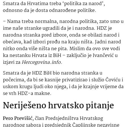
Smatra da Hrvatima treba ‘politika za narod’,
odnosno da je dosta odnarođene politike.
– Nama treba normalna, narodna politika, zato smo u
ime naše stranke ugradili da je i narodna. HDZ je
narodna stranka pred izbore, onda se obilazi narod i
obećava, kad izbori prođu na kraju ništa. Jadni narod
nitko onda više ništa ne pita. Mislim da ovo sve vodi
ka nestanku Hrvata iz BiH – zaključio je Ivančević u
izjavi za
Hercegovina.info.
Smatra da je HDZ BiH bio narodna stranka u
počecima, da bi se kasnije privatizirao i služio Čoviću i
uskom krugu ljudi oko njega, i da je krajnje vrijeme da
se vrh HDZ-a makne.
Neriješeno hrvatsko pitanje
Pero Previšić
, član Predsjedništva Hrvatskog
narodnog sabora i predsjednik Čapljinske nezavisne