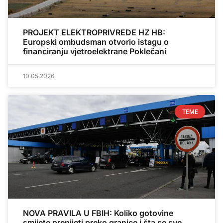
PROJEKT ELEKTROPRIVREDE HZ HB:
Europski ombudsman otvorio istagu o
financiranju vjetroelektrane Poklečani
10.05.2026.
TEME
NOVA PRAVILA U FBIH: Koliko gotovine
smijete prenijeti preko granice i šta se sve