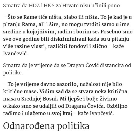
Smatra da HDZ i HNS za Hrvate nisu učinili puno.
–
Što se Rame tiče ništa, slabo ili ništa. To je kad je u
pitanju Rama, ali i šire, no mogu tvrditi samo u ime
sredine u kojoj živim, radim i borim se. Posebno smo
sve ove godine bili diskriminirani kada su u pitanju
više razine vlasti, različiti fondovi i slično
– kaže
Ivančević
.
Smatra da je vrijeme da se Dragan Čović distancira od
politike.
–
To je vrijeme davno sazorilo, nažalost nije bilo
kritične mase. Vidim sad da se stvara neka kritična
masa u Srednjoj Bosni. Mi ljepše i bolje živimo
otkako smo se udaljili od Dragana Čovića. Ozbiljno
radimo i ulažemo u svoj kraj
– kaže Ivančević.
Odnarođena politika