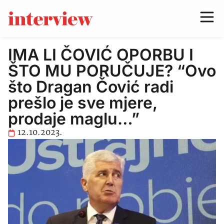
IMA LI ČOVIĆ OPORBU I
ŠTO MU PORUČUJE? “Ovo
što Dragan Čović radi
prešlo je sve mjere,
prodaje maglu…”
12.10.2023.