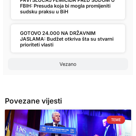
PRVI SLUČAJ FEMICIDA PRED SUDOM U
FBIH: Presuda koja bi mogla promijeniti
sudsku praksu u BiH
GOTOVO 24.000 NA DRŽAVNIM
JASLAMA: Budžet otkriva šta su stvarni
prioriteti vlasti
Vezano
Povezane vijesti
TEME