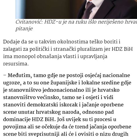
Cvitanović: HDZ-u je na ruku išlo neriješeno hrva
pitanje
Dodaje da se u takvim okolnostima teško boriti i
zalagati za politički i stranački pluralizam jer HDZ BiH
ima monopol obnašanja vlasti i upravljanja
resursima.
–
Međutim, tamo gdje ne postoji osjećaj nacionalne
ugroze, a to su one županijske i lokalne sredine gdje
je stanovništvo jednonacionalno ili je hrvatsko
stanovništvo većinsko, tamo se i osjeti i vidi
stanoviti demokratski iskorak i jačanje oporbene
scene unutar hrvatskog naroda, odnosno pad
dominacije HDZ BiH. Još uvijek su ti procesi u
povojima ali se očekuje da će trend jačanja oporbene
scene biti sveprisutniji ali će i ovisiti o nizu drugih