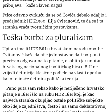
pribojava
– kaže Slaven Raguž.
Ptice odavno cvrkuću da se od Čovića debelo udaljio i
predsjednik HDZ1990.
Ilija Cvitanović
, te da se i ta
stranka vraća tvorničkim postavkama.
Teška borba za pluralizam
Upitan ima li HDZ BiH u hrvatskom narodu oporbe
Cvitanović kaže da nije jednostavno dati potpun i
precizan odgovor na to pitanje, osobito jer unutar
hrvatskog nacionalnog i političkog bića u BiH ne
vrijedi definicija klasične podjele na vlast i oporbu
kako to inače definira politička teorija.
–
Puno puta sam rekao kako je neriješeno hrvatsko
pitanje u BiH išlo na ruku HDZ BiH koji je kao
najveća stranka okupljao ostale političke subjekte
oko ideje zajedništva, često i na samo deklarativnoj