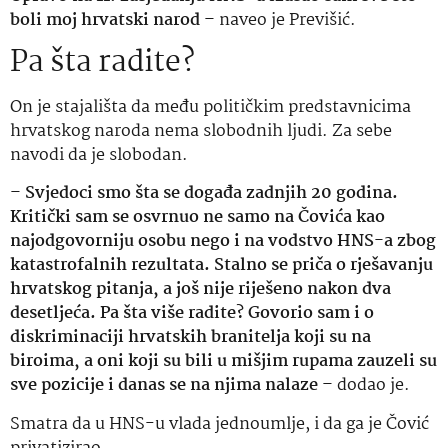
boli moj hrvatski narod
– naveo je Previšić.
Pa šta radite?
On je stajališta da među političkim predstavnicima
hrvatskog naroda nema slobodnih ljudi. Za sebe
navodi da je slobodan.
–
Svjedoci smo šta se događa zadnjih 20 godina.
Kritički sam se osvrnuo ne samo na Čovića kao
najodgovorniju osobu nego i na vodstvo HNS-a zbog
katastrofalnih rezultata. Stalno se priča o rješavanju
hrvatskog pitanja, a još nije riješeno nakon dva
desetljeća. Pa šta više radite? Govorio sam i o
diskriminaciji hrvatskih branitelja koji su na
biroima, a oni koji su bili u mišjim rupama zauzeli su
sve pozicije i danas se na njima nalaze
– dodao je.
Smatra da u HNS-u vlada jednoumlje, i da ga je Čović