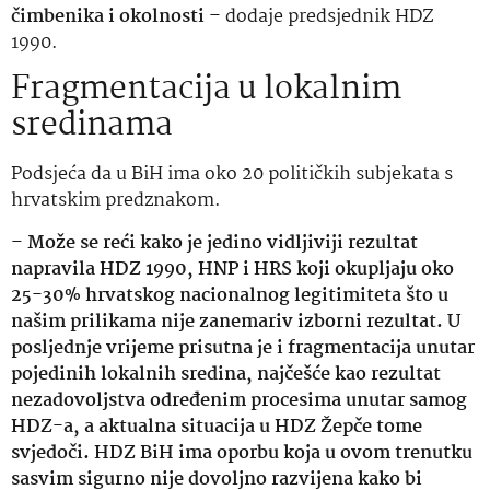
čimbenika i okolnosti
– dodaje predsjednik HDZ
1990.
Fragmentacija u lokalnim
sredinama
Podsjeća da u BiH ima oko 20 političkih subjekata s
hrvatskim predznakom.
–
Može se reći kako je jedino vidljiviji rezultat
napravila HDZ 1990, HNP i HRS koji okupljaju oko
25-30% hrvatskog nacionalnog legitimiteta što u
našim prilikama nije zanemariv izborni rezultat. U
posljednje vrijeme prisutna je i fragmentacija unutar
pojedinih lokalnih sredina, najčešće kao rezultat
nezadovoljstva određenim procesima unutar samog
HDZ-a, a aktualna situacija u HDZ Žepče tome
svjedoči. HDZ BiH ima oporbu koja u ovom trenutku
sasvim sigurno nije dovoljno razvijena kako bi