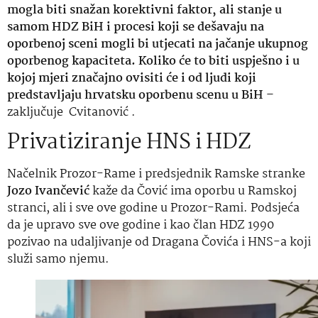
mogla biti snažan korektivni faktor, ali stanje u
samom HDZ BiH i procesi koji se dešavaju na
oporbenoj sceni mogli bi utjecati na jačanje ukupnog
oporbenog kapaciteta. Koliko će to biti uspješno i u
kojoj mjeri značajno ovisiti će i od ljudi koji
predstavljaju hrvatsku oporbenu scenu u BiH
–
zaključuje Cvitanović .
Privatiziranje HNS i HDZ
Načelnik Prozor-Rame i predsjednik Ramske stranke
Jozo Ivančević
kaže da Čović ima oporbu u Ramskoj
stranci, ali i sve ove godine u Prozor-Rami. Podsjeća
da je upravo sve ove godine i kao član HDZ 1990
pozivao na udaljivanje od Dragana Čovića i HNS-a koji
služi samo njemu.