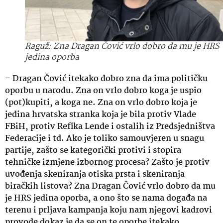
Raguž: Zna Dragan Čović vrlo dobro da mu je HRS
jedina oporba
–
Dragan Čović itekako dobro zna da ima političku
oporbu u narodu. Zna on vrlo dobro koga je uspio
(pot)kupiti, a koga ne. Zna on vrlo dobro koja je
jedina hrvatska stranka koja je bila protiv Vlade
FBiH, protiv Refika Lende i ostalih iz Predsjedništva
Federacije i td. Ako je toliko samouvjeren u snagu
partije, zašto se kategorički protivi i stopira
tehničke izmjene izbornog procesa? Zašto je protiv
uvođenja skeniranja otiska prsta i skeniranja
biračkih listova? Zna Dragan Čović vrlo dobro da mu
je HRS jedina oporba, a ono što se nama događa na
terenu i prljava kampanja koju nam njegovi kadrovi
provode dokaz je da se on te oporbe itekako