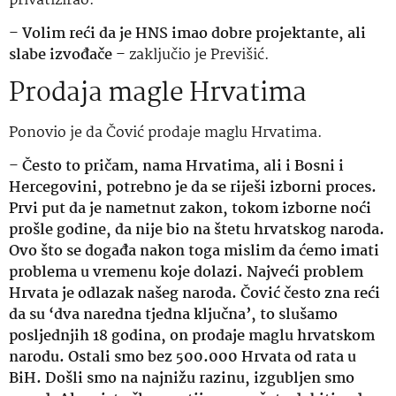
privatizirao.
–
Volim reći da je HNS imao dobre projektante, ali
slabe izvođače
– zaključio je Previšić.
Prodaja magle Hrvatima
Ponovio je da Čović prodaje maglu Hrvatima.
–
Često to pričam, nama Hrvatima, ali i Bosni i
Hercegovini, potrebno je da se riješi izborni proces.
Prvi put da je nametnut zakon, tokom izborne noći
prošle godine, da nije bio na štetu hrvatskog naroda.
Ovo što se događa nakon toga mislim da ćemo imati
problema u vremenu koje dolazi. Najveći problem
Hrvata je odlazak našeg naroda. Čović često zna reći
da su ‘dva naredna tjedna ključna’, to slušamo
posljednjih 18 godina, on prodaje maglu hrvatskom
narodu. Ostali smo bez 500.000 Hrvata od rata u
BiH. Došli smo na najnižu razinu, izgubljen smo