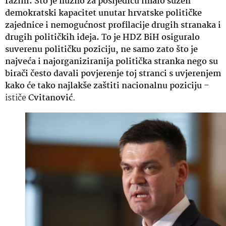
razini. Što je nužno za posljedicu imalo sužen
demokratski kapacitet unutar hrvatske političke
zajednice i nemogućnost profilacije drugih stranaka i
drugih političkih ideja. To je HDZ BiH osiguralo
suverenu političku poziciju, ne samo zato što je
najveća i najorganiziranija politička stranka nego su
birači često davali povjerenje toj stranci s uvjerenjem
kako će tako najlakše zaštiti nacionalnu poziciju
–
ističe
Cvitanović
.