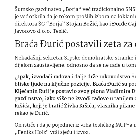
Šumsko gazdinstvo „Borja“ već tradicionalno SNSD
je već otkrila da je tokom prošlih izbora na loklan
direktora ŠG “Borja”
Stojan Božić
, kao i
Đorđe Gaj
Javorovo d.o.o. Teslić.
Braća Đurić postavili zeta za
Nekadašnji sekretar Srpske demokratske stranke i
dijelom zaustavljene, odnosno da se ne rade u to
„Ipak, izvođači radova i dalje drže rukovodstvo
bliske ljude na ključne pozicije. Braća Đurić su p
Klječanin Rufi je postavio svog piona Vladimira Đ
gazdinstvo, iako više ne izvodi radove u ranijem
Kršića, koji je bratić Živka Kršića, vlasnika pila
rekao je Đurić.
On ističe i da je pojedinci iz vrha teslićkog MUP-a 
„Feniks Holz“ vrši sječu i izvoz.