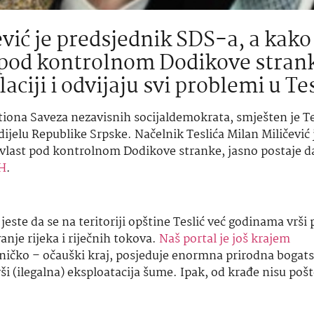
ević je predsjednik SDS-a, a kako
t pod kontrolnom Dodikove stran
laciji i odvijaju svi problemi u Te
tiona Saveza nezavisnih socijaldemokrata, smješten je Te
elu Republike Srpske. Načelnik Teslića Milan Miličević 
vlast pod kontrolnom Dodikove stranke, jasno postaje da
H
.
jeste da se na teritoriji opštine Teslić već godinama vrši 
nje rijeka i riječnih tokova.
Naš portal je još krajem
tničko – očauški kraj, posjeduje enormna prirodna bogatst
 (ilegalna) eksploatacija šume. Ipak, od krađe nisu pošt