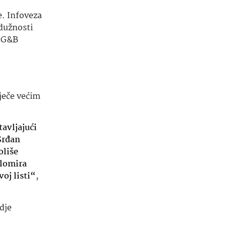
e. Infoveza
 dužnosti
e G&B
ječe većim
avljajući
 Srđan
oliše
ilomira
oj listi“
,
gdje