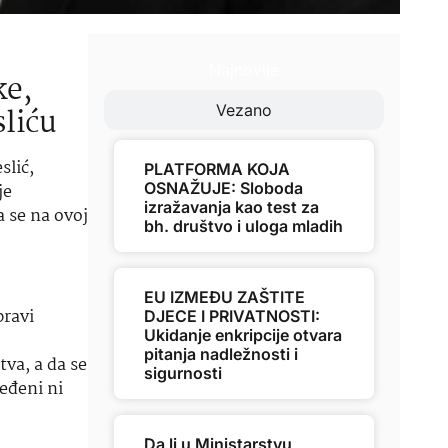
Najnovije
ke,
sliću
Vezano
slić,
PLATFORMA KOJA
OSNAŽUJE: Sloboda
je
izražavanja kao test za
 se na ovoj
bh. društvo i uloga mladih
EU IZMEĐU ZAŠTITE
pravi
DJECE I PRIVATNOSTI:
Ukidanje enkripcije otvara
pitanja nadležnosti i
va, a da se
sigurnosti
eđeni ni
Da li u Ministarstvu