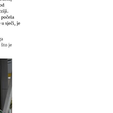
 od
riji.
a počela
u sječi, je
ga
 što je