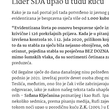
Lider SDA upao u tuđu kuću
Kako je za naš portal još tada potvrđeno iz javn
evidentirana je bespravna sječa više od
1.000 kubn
“Evidentirana šteta po osnovu bespravne sječe iz
krivične i 126 prekršajnih prijava. Kada je u pitanj
izvršena kontrola 10. i 12. jula 2020, prilikom k
to da su stabla za sječu bila nejasno obrojčena, o
otisnut, pojedina stabla su posječena BEZ DOZNAKE
mimo šumskih vlaka, da su sortimenti četinara za
preduzeća.
Od ilegalne sječe do dana današnjeg nisu pošteđeni
podnio je 2021. izveštaj protiv devet osoba zbog 
Teslića, međutim, ono što je čak i više zabrinjavaj
odgovarao, iako je nakon našeg teksta tada uhapšen
svih –
Srđana Klječanina
poznatijeg i kao Rufi. Ip
nekoliko sedmica, prema pisanju medija, Rufi zajed
tokom noći upao u porodičnu kuću
Z.K.
(2003.) u Đ