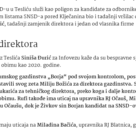
-u u Tesliću služi kao poligon za kandidate za odbornik
im listama SNSD-a pored Klječanina bio i tadašnji vršilac
ić
, tadašnji zamjenik direktora i jedan od vlasnika firm
 direktora
z Teslića
Siniša Đurić
za Infovezu kaže da su bespravne s
m obimu kao 2020. godine.
 Šumskog gazdinstva „Borja“ pod svojom kontrolom, post
ostavili svog zeta Miliju Božića za direktora gazdinstva.
ukarića za tehničkog direktora, preko koga i dalje kontr
 obimu. Rufi takođe ima uticaj na upravnika RJ Očauš, M
ne u Očaušu, dok je Živkov sin Borjan kandidat na SNSD-ov
imaju uticaja na
Miladina Bačića
, upravnika RJ Blatnica, 