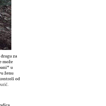
 drugu za
ne može
pani“ u
vu ženu
kontroli od
urić.
odica,