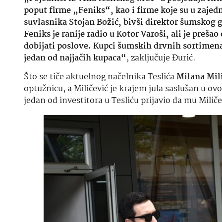
poput firme „Feniks“, kao i firme koje su u zajed
suvlasnika Stojan Božić, bivši direktor šumskog ga
Feniks je ranije radio u Kotor Varoši, ali je preša
dobijati poslove. Kupci šumskih drvnih sortimenata
jedan od najjačih kupaca“
, zaključuje Đurić.
Što se tiče aktuelnog načelnika Teslića
Milana Mil
optužnicu, a Miličević je krajem jula saslušan u ov
jedan od investitora u Tesliću prijavio da mu Milič