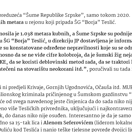
og preduzeća “Šume Republike Srpske”, samo tokom 2020.
ih metara
u rejonu koji pripada ŠG “Borja” Teslić.
nosila je 1.038 metara kubnih, a Šume Srpske su podnije
u ŠG “Borja” Teslić, u direkciju JP dostavljena je informa
oje su konstatovane određene nepravilnosti koje su se od
dnosno da se ne vide cifre kolobroja, da je šumski žig ne
, da se koristi deblovinski metod rada, da se traktori
tečeni na stovarištu neokorani itd.”
, poručivali su tada 
 ni predjeli Krivaje, Gornjih Ugodnovića, Očauša itd. MU
milionskog kriminala pričinjenog u Šumskom gazdinstvu “
uće od svega navedenog jeste činjenica da do sada niko ni
o više Teslićkih privrednika, uključujući i najkontraver
ak, do danas niko nije osuđen. Interesantno je da je samo 
no sa 15-tak lica i
Alenom Seferovićem
(liderom lokaln
uliću kod Teslića i nanio teške tjelesne povrede dvojici lj