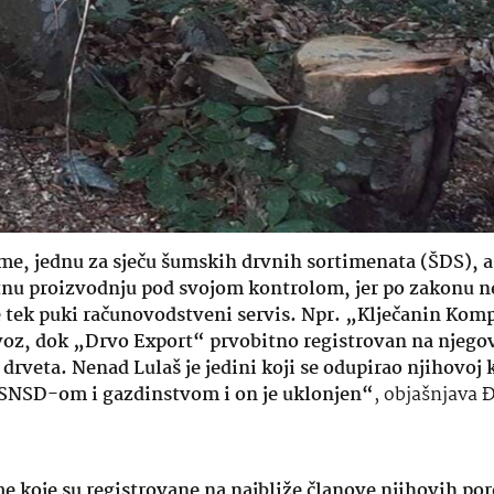
rme, jednu za sječu šumskih drvnih sortimenata (ŠDS), a
tnu proizvodnju pod svojom kontrolom, jer po zakonu 
e tek puki računovodstveni servis. Npr. „Klječanin Kom
izvoz, dok „Drvo Export“ prvobitno registrovan na njego
 drveta. Nenad Lulaš je jedini koji se odupirao njihovoj 
 SNSD-om i gazdinstvom i on je uklonjen“
, objašnjava Đ
e koje su registrovane na najbliže članove njihovih por