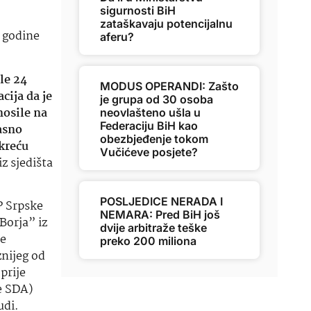
sigurnosti BiH
zataškavaju potencijalnu
 godine
aferu?
le 24
MODUS OPERANDI: Zašto
cija da je
je grupa od 30 osoba
nosile na
neovlašteno ušla u
Federaciju BiH kao
jasno
obezbjeđenje tokom
 kreću
Vučićeve posjete?
iz sjedišta
POSLJEDICE NERADA I
P Srpske
NEMARA: Pred BiH još
Borja” iz
dvije arbitraže teške
je
preko 200 miliona
znijeg od
prije
e SDA)
udi.