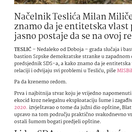
Načelnik Teslića Milan Milič
znamo da je entitetska vlas
jasno postaje da se na ovoj re
TESLIĆ –
Nedaleko od Doboja – grada slučaja i bas
bastion Srpske demokratske stranke u zapadnom dij
predsjednik SDS-a, a kako znamo da je entitetska 
relaciji i odvijaju svi problemi u Tesliću, piše
MISBi
Pa da krenemo redom.
Prva i najbitnija stvar koju je vrijedno napomenuti 
ekocid kroz nelegalnu eksploataciju šume i zagađiva
2020.
izvještavao o tome da južni dio opštine, Bla
upravo na tom području praktično svakodnevno vrši
ostali šumom bogati predjeli opštine.