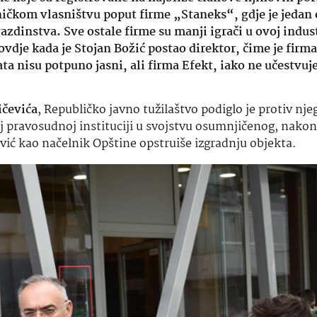
ničkom vlasništvu poput firme „Staneks“, gdje je jedan
zdinstva. Sve ostale firme su manji igrači u ovoj indust
o ovdje kada je Stojan Božić postao direktor, čime je firm
 nisu potpuno jasni, ali firma Efekt, iako ne učestvuje 
ičevića
, Republičko javno tužilaštvo podiglo je protiv nje
oj pravosudnoj instituciji u svojstvu osumnjičenog, nakon
ević kao načelnik Opštine opstruiše izgradnju objekta.