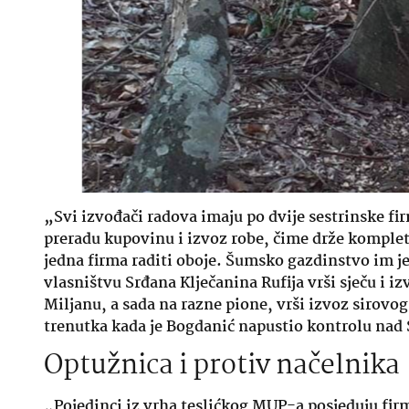
„Svi izvođači radova imaju po dvije sestrinske fi
preradu kupovinu i izvoz robe, čime drže komple
jedna firma raditi oboje. Šumsko gazdinstvo im j
vlasništvu Srđana Klječanina Rufija vrši sječu i 
Miljanu, a sada na razne pione, vrši izvoz sirovog
trenutka kada je Bogdanić napustio kontrolu nad
Optužnica i protiv načelnika
„Pojedinci iz vrha teslićkog MUP-a posjeduju firm