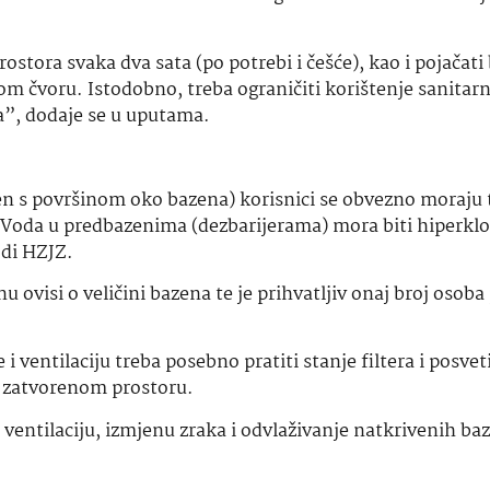
rostora svaka dva sata (po potrebi i češće), kao i pojačati 
m čvoru. Istodobno, treba ograničiti korištenje sanitar
a”, dodaje se u uputama.
zen s površinom oko bazena) korisnici se obvezno moraju t
 Voda u predbazenima (dezbarijerama) mora biti hiperklor
odi HZJZ.
ovisi o veličini bazena te je prihvatljiv onaj broj osoba
i ventilaciju treba posebno pratiti stanje filtera i posvet
u zatvorenom prostoru.
 ventilaciju, izmjenu zraka i odvlaživanje natkrivenih ba