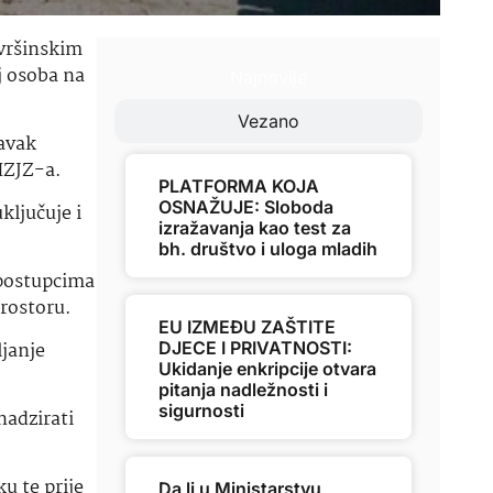
ovršinskim
j osoba na
Najnovije
Vezano
avak
HZJZ-a.
PLATFORMA KOJA
OSNAŽUJE: Sloboda
ključuje i
izražavanja kao test za
bh. društvo i uloga mladih
 postupcima
prostoru.
EU IZMEĐU ZAŠTITE
janje
DJECE I PRIVATNOSTI:
Ukidanje enkripcije otvara
pitanja nadležnosti i
sigurnosti
nadzirati
u te prije
Da li u Ministarstvu