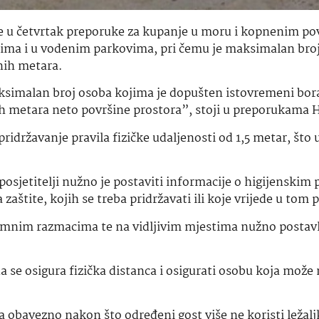
 je u četvrtak preporuke za kupanje u moru i kopnenim p
ima i u vodenim parkovima, pri čemu je maksimalan bro
nih metara.
ksimalan broj osoba kojima je dopušten istovremeni bor
ih metara neto površine prostora”, stoji u preporukama 
 pridržavanje pravila fizičke udaljenosti od 1,5 metar, što u
osjetitelji nužno je postaviti informacije o higijenskim
štite, kojih se treba pridržavati ili koje vrijede u tom 
umnim razmacima te na vidljivim mjestima nužno postavl
a se osigura fizička distanca i osigurati osobu koja može 
a obavezno nakon što određeni gost više ne koristi ležaljk