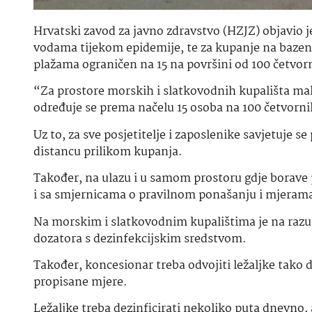
Hrvatski zavod za javno zdravstvo (HZJZ) objavio
vodama tijekom epidemije, te za kupanje na bazen
plažama ograničen na 15 na površini od 100 četvor
“Za prostore morskih i slatkovodnih kupališta ma
određuje se prema načelu 15 osoba na 100 četvorn
Uz to, za sve posjetitelje i zaposlenike savjetuje se
distancu prilikom kupanja.
Također, na ulazu i u samom prostoru gdje borave p
i sa smjernicama o pravilnom ponašanju i mjerama za
Na morskim i slatkovodnim kupalištima je na raz
dozatora s dezinfekcijskim sredstvom.
Također, koncesionar treba odvojiti ležaljke tako d
propisane mjere.
Ležaljke treba dezinficirati nekoliko puta dnevno, 