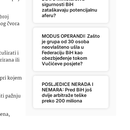
sigurnosti BiH
zataškavaju potencijalnu
aferu?
broj
nog čvora
MODUS OPERANDI: Zašto
je grupa od 30 osoba
neovlašteno ušla u
uširati i
Federaciju BiH kao
obezbjeđenje tokom
irana ili
Vučićeve posjete?
 pri kojem
POSLJEDICE NERADA I
NEMARA: Pred BiH još
dvije arbitraže teške
iti pažnju
preko 200 miliona
zena,