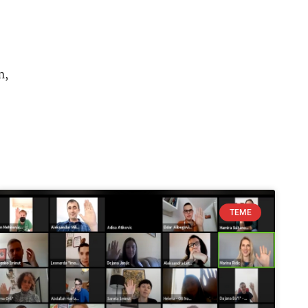
m
,
TEME