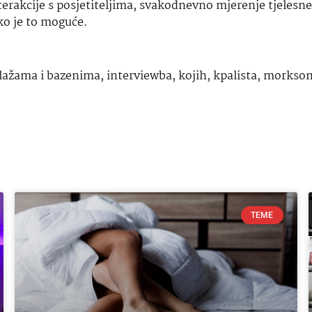
erakcije s posjetiteljima, svakodnevno mjerenje tjelesne
ko je to moguće.
plažama i bazenima
,
interviewba
,
kojih
,
kpalista
,
morkso
TEME