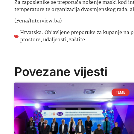
Za zaposlenike se preporuča nošenje maski kod int
temperature te organizacija dvosmjenskog rada, a
(Fena/Interview.ba)
Hrvatska: Objavljene preporuke za kupanje na 
prostore
,
udaljeosti
,
zaštite
Povezane vijesti
TEME