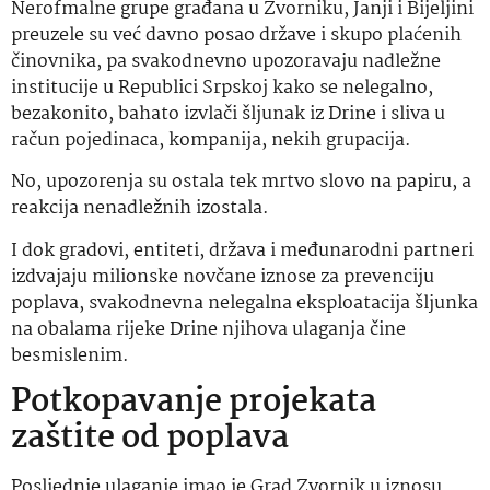
Nerofmalne grupe građana u Zvorniku, Janji i Bijeljini
preuzele su već davno posao države i skupo plaćenih
činovnika, pa svakodnevno upozoravaju nadležne
institucije u Republici Srpskoj kako se nelegalno,
bezakonito, bahato izvlači šljunak iz Drine i sliva u
račun pojedinaca, kompanija, nekih grupacija.
No, upozorenja su ostala tek mrtvo slovo na papiru, a
reakcija nenadležnih izostala.
I dok gradovi, entiteti, država i međunarodni partneri
izdvajaju milionske novčane iznose za prevenciju
poplava, svakodnevna nelegalna eksploatacija šljunka
na obalama rijeke Drine njihova ulaganja čine
besmislenim.
Potkopavanje projekata
zaštite od poplava
Posljednje ulaganje imao je Grad Zvornik u iznosu