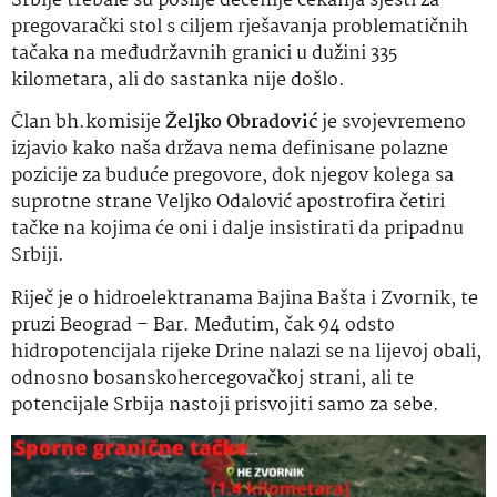
Srbije trebale su poslije decenije čekanja sjesti za
pregovarački stol s ciljem rješavanja problematičnih
tačaka na međudržavnih granici u dužini 335
kilometara, ali do sastanka nije došlo.
Član bh.komisije
Željko Obradović
je svojevremeno
izjavio kako naša država nema definisane polazne
pozicije za buduće pregovore, dok njegov kolega sa
suprotne strane Veljko Odalović apostrofira četiri
tačke na kojima će oni i dalje insistirati da pripadnu
Srbiji.
Riječ je o hidroelektranama Bajina Bašta i Zvornik, te
pruzi Beograd – Bar. Međutim, čak 94 odsto
hidropotencijala rijeke Drine nalazi se na lijevoj obali,
odnosno bosanskohercegovačkoj strani, ali te
potencijale Srbija nastoji prisvojiti samo za sebe.