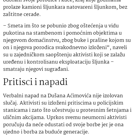
odbrani svoje porodice i kuće, kraj koje godinama
prolaze kamioni šljunkara natovareni šljunkom, bez
zaštitne cerade.
– Smeta im što se pobunio zbog oštećenja u vidu
pukotina na stambenom i pomoćnim objektima u
njegovom domaćinstvu, zbog buke i prašine kojom su
on i njegova porodica svakodnevno izloženi“, naveli
su u zajedničkom saopštenju aktivisti koji se zalažu
uređenu i kontrolisanu eksploataciju šljunka –
smatraju njegovi sugrađani.
Pritisci i napadi
Verbalni napad na Dušana Aćimovića nije izolovan
slučaj. Aktivisti su izloženi pritiscima u policijskim
stanicama i zato što učestvuju u protesnim šetnjama i
uličnim akcijama. Uprkos svemu neumorni aktivisti
poručuju da neće odustati od svoje borbe jer je ona
ujedno i borba za buduće generacije.