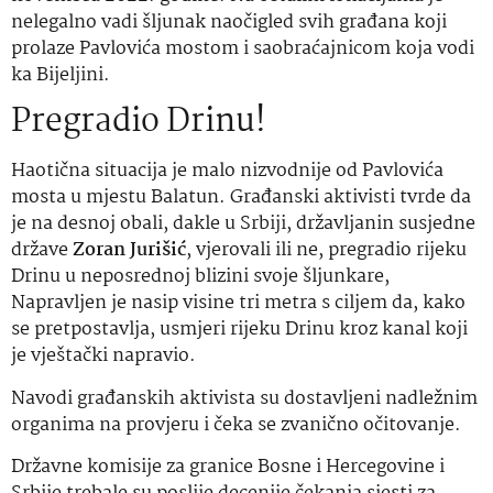
nelegalno vadi šljunak naočigled svih građana koji
prolaze Pavlovića mostom i saobraćajnicom koja vodi
ka Bijeljini.
Pregradio Drinu!
Haotična situacija je malo nizvodnije od Pavlovića
mosta u mjestu Balatun. Građanski aktivisti tvrde da
je na desnoj obali, dakle u Srbiji, državljanin susjedne
države
Zoran Jurišić
, vjerovali ili ne, pregradio rijeku
Drinu u neposrednoj blizini svoje šljunkare,
Napravljen je nasip visine tri metra s ciljem da, kako
se pretpostavlja, usmjeri rijeku Drinu kroz kanal koji
je vještački napravio.
Navodi građanskih aktivista su dostavljeni nadležnim
organima na provjeru i čeka se zvanično očitovanje.
Državne komisije za granice Bosne i Hercegovine i