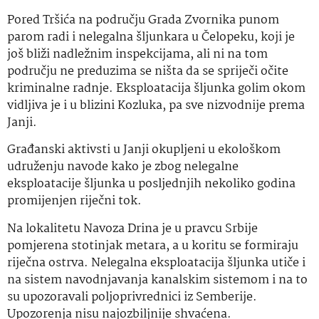
Pored Tršića na području Grada Zvornika punom
parom radi i nelegalna šljunkara u Čelopeku, koji je
još bliži nadležnim inspekcijama, ali ni na tom
području ne preduzima se ništa da se spriječi očite
kriminalne radnje. Eksploatacija šljunka golim okom
vidljiva je i u blizini Kozluka, pa sve nizvodnije prema
Janji.
Građanski aktivsti u Janji okupljeni u ekološkom
udruženju navode kako je zbog nelegalne
eksploatacije šljunka u posljednjih nekoliko godina
promijenjen riječni tok.
Na lokalitetu Navoza Drina je u pravcu Srbije
pomjerena stotinjak metara, a u koritu se formiraju
riječna ostrva. Nelegalna eksploatacija šljunka utiče i
na sistem navodnjavanja kanalskim sistemom i na to
su upozoravali poljoprivrednici iz Semberije.
Upozorenja nisu najozbiljnije shvaćena.