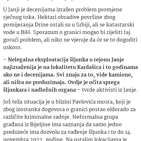
U Janji je decenijama izražen problem promjene
rječnog toka. Hektari obradive površine zbog
pomijeranja Drine ostali su u Srbiji, ali se katastarski
vode u BiH. Sporazum o granici mogao bi riješiti taj
gorući problem, ali niko ne vjeruje da će se to dogoditi
uskoro.
–
Nelegalna eksploatacija šljunka u rejonu Janje
najizraženija je na lokalitetu Kardašica i to godinama
ako ne i decenijama. Svi znaju za to, vide kamione,
ali ništa ne preduzimaju. Ovdje je očita sprega
šljunkara i nadležnih organa
– tvrde aktivisti iz Janje.
Još teža situacija je u blizini Pavlovića mosta, koji je
zbog izostanka dogovora o granici postao eldorado za
različite kriminalne radnje. Neformalna grupa
građana iz Bijeljine ima saznanja da samo jedno
preduzeće ima dozvolu za vađenje šljunka i to do 14.
novembra 2022. godine. Na ostalim lokacijama je