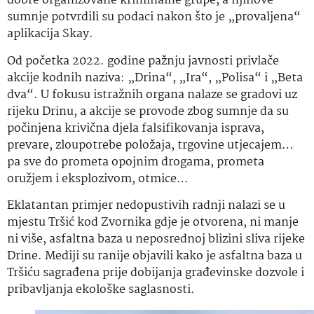
dobre organizovane kriminalne grupe, a njihove
sumnje potvrdili su podaci nakon što je „provaljena“
aplikacija Skay.
Od početka 2022. godine pažnju javnosti privlače
akcije kodnih naziva: „Drina“, „Ira“, „Polisa“ i „Beta
dva“. U fokusu istražnih organa nalaze se gradovi uz
rijeku Drinu, a akcije se provode zbog sumnje da su
počinjena krivična djela falsifikovanja isprava,
prevare, zloupotrebe položaja, trgovine utjecajem…
pa sve do prometa opojnim drogama, prometa
oružjem i eksplozivom, otmice…
Eklatantan primjer nedopustivih radnji nalazi se u
mjestu Tršić kod Zvornika gdje je otvorena, ni manje
ni više, asfaltna baza u neposrednoj blizini sliva rijeke
Drine. Mediji su ranije objavili kako je asfaltna baza u
Tršiću sagrađena prije dobijanja građevinske dozvole i
pribavljanja ekološke saglasnosti.