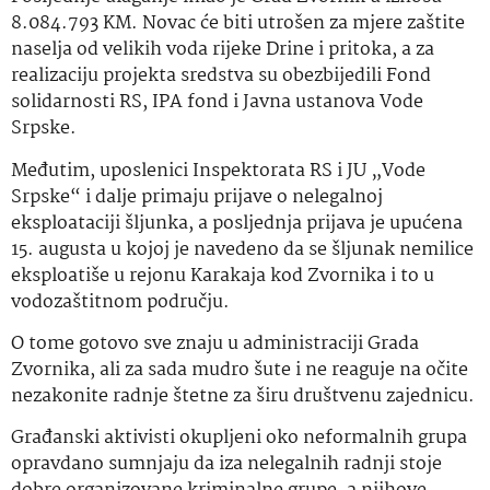
8.084.793 KM. Novac će biti utrošen za mjere zaštite
naselja od velikih voda rijeke Drine i pritoka, a za
realizaciju projekta sredstva su obezbijedili Fond
solidarnosti RS, IPA fond i Javna ustanova Vode
Srpske.
Međutim, uposlenici Inspektorata RS i JU „Vode
Srpske“ i dalje primaju prijave o nelegalnoj
eksploataciji šljunka, a posljednja prijava je upućena
15. augusta u kojoj je navedeno da se šljunak nemilice
eksploatiše u rejonu Karakaja kod Zvornika i to u
vodozaštitnom području.
O tome gotovo sve znaju u administraciji Grada
Zvornika, ali za sada mudro šute i ne reaguje na očite
nezakonite radnje štetne za širu društvenu zajednicu.
Građanski aktivisti okupljeni oko neformalnih grupa
opravdano sumnjaju da iza nelegalnih radnji stoje