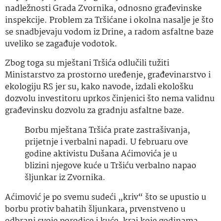
nadležnosti Grada Zvornika, odnosno građevinske
inspekcije. Problem za Tršićane i okolna nasalje je što
se snadbjevaju vodom iz Drine, a radom asfaltne baze
uveliko se zagađuje vodotok.
Zbog toga su mještani Tršića odlučili tužiti
Ministarstvo za prostorno uređenje, građevinarstvo i
ekologiju RS jer su, kako navode, izdali ekološku
dozvolu investitoru uprkos činjenici što nema validnu
građevinsku dozvolu za gradnju asfaltne baze.
Borbu mještana Tršića prate zastrašivanja,
prijetnje i verbalni napadi. U februaru ove
godine aktivistu Dušana Aćimovića je u
blizini njegove kuće u Tršiću verbalno napao
šljunkar iz Zvornika.
Aćimović je po svemu sudeći „kriv“ što se upustio u
borbu protiv bahatih šljunkara, prvenstveno u