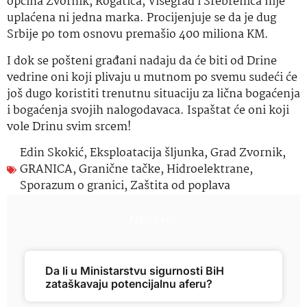
općina Zvornik, Rogatica, Višegrad i Srebrenica nije
uplaćena ni jedna marka. Procijenjuje se da je dug
Srbije po tom osnovu premašio 400 miliona KM.
I dok se pošteni građani nadaju da će biti od Drine
vedrine oni koji plivaju u mutnom po svemu sudeći će
još dugo koristiti trenutnu situaciju za lična bogaćenja
i bogaćenja svojih nalogodavaca. Ispaštat će oni koji
vole Drinu svim srcem!
Edin Skokić
,
Eksploatacija šljunka
,
Grad Zvornik
,
GRANICA
,
Granične tačke
,
Hidroelektrane
,
Sporazum o granici
,
Zaštita od poplava
Najnovije
Da li u Ministarstvu sigurnosti BiH
zataškavaju potencijalnu aferu?