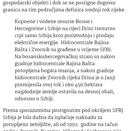
gospodarski objekti i dok se ne postigne dogovor
granicu na tim područjima definira srednji tok rijeke.
Kopnene i vodene resurse Bosne i
Hercegovine i Srbije na rijeci Drini trenutno
crpi samo Srbija kroz proizvodnju i prodaju
električne energije. Hidrocentrale Bajina
Bašta i Zvornik su građene u vrijeme SFRJ.
Na bosanskohercegovačkoj strani su nakon
gradnje hidrocentrale Bajina Bašta
potopljena bogata imanja, a nakon gradnje
hidrocentrale Zvornik rijeka Drina je u Janji
promijenila svoj tok i oko 450 hektara
najplodnije zemlje ostavila na desnoj obali,
odnosno u Srbiji.
Prema sporazumima postignutim pod okriljem SFRJ
Srbija je bila dužna da isplaćuje naknadu za
potopljeno zemljište, ali od 1992. godine na račun