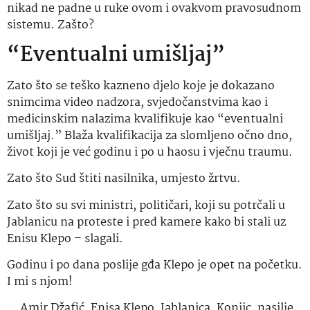
nikad ne padne u ruke ovom i ovakvom pravosudnom
sistemu. Zašto?
“Eventualni umišljaj”
Zato što se teško kazneno djelo koje je dokazano
snimcima video nadzora, svjedočanstvima kao i
medicinskim nalazima kvalifikuje kao “eventualni
umišljaj.” Blaža kvalifikacija za slomljeno očno dno,
život koji je već godinu i po u haosu i vječnu traumu.
Zato što Sud štiti nasilnika, umjesto žrtvu.
Zato što su svi ministri, političari, koji su potrčali u
Jablanicu na proteste i pred kamere kako bi stali uz
Enisu Klepo – slagali.
Godinu i po dana poslije gđa Klepo je opet na početku.
I mi s njom!
Amir Džafić
,
Enisa Klepo
,
Jablanica
,
Konjic
,
nasilje
,