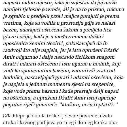
napusti radno mjesto, iako je svjestan da joj može
nanijeti tjelesne povrede, ali je na to pristao, rukama
je zgrabio u predjelu prsa i majice gurajući je prema
vratima, koja su vodila u prostoriju gdje se nalazi
bazen, udarajući oštećenu šakom u predjelu lica
glave i očiju, kada je u međuvremenu došla i
uposlenica Semira Nezirić, pokušavajući da ih
razdvoji što nije uspjela, jer je istu optuženi Džafić
Amir odgurnuo i dalje nastavio fizičkom snagom
dirati i udarati oštećenu i istu ugurao u hodnik, koji
vodi ka spomenutom bazenu, zatvorivši vrata od
hodnika, nastavljajući gurati i udarati oštećenu, koja
je uspjela u jednom momentu sjesti na stepenice,
koje vode prema bazenu i kada prestaje dalji napad
na oštećenu, a optuženi Džafić Amir istoj upućuje
pogrdne riječi govoreći: ”klošaru, neću ti platiti.”
Gđa Klepo je dobila teške tjelesne povrede u vidu
otoka i krvnog podljeva gornjeg i donjeg kapka oba