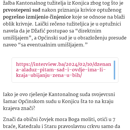
žalba Kantonalnog tužitelja iz Konjica zbog tog što je
prvostepeni sud
nakon priznanja krivice optuženog
pogrešno izmijenio činjenice
koje se odnose na blaži
oblik krivnje. Laički rečeno tužiteljica je u optužnici
navela da je Džafić postupao sa “direktnim
umišljajem”, a Općinski sud je u obrazloženju presude
naveo “sa eventualnim umišljajem.”
https://interview.ba/2024/02/10/dzenan
a-aladuz-pitam-sad-i-ovdje-ima-li-
kraja-ubijanju-zena-u-bih/
Iako je ovo rješenje Kantonalnog suda svojevrsni
šamar Općinskom sudu u Konjicu šta to na kraju
krajeva znači?
Znači da obični čovjek mora Boga moliti, otići u 7
braće, Katedralu i Staru pravoslavnu crkvu samo da