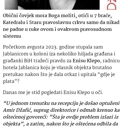
Obični čovjek mora Boga moliti, otići u 7 braće,
Katedralu i Staru pravoslavnu crkvu samo da nikad
ne padne u ruke ovom i ovakvom pravosudnom
sistemu
Početkom avgusta 2023. godine stupala sam
Jablanicom u koloni iza nekoliko hiljada građana i
građanki BiH tražeći pravdu za
Enisu Klepo
, radnicu
hotela Jablanica koju je vlasnik objekta brutalno
pretukao nakon što je dala otkaz i upitala “gdje je
plata”?
Danas me je stid pogledati Enisu Klepo u oči.
“U jednom trenutku na recepciju je došao optuženi
Amir Džafić, suprug direktorice i odmah krenuo ka
oštećenoj govoreći: ”Šta je ovdje problem izlazi iz
objekta”, a zatim, nakon što je oštećena odbila da