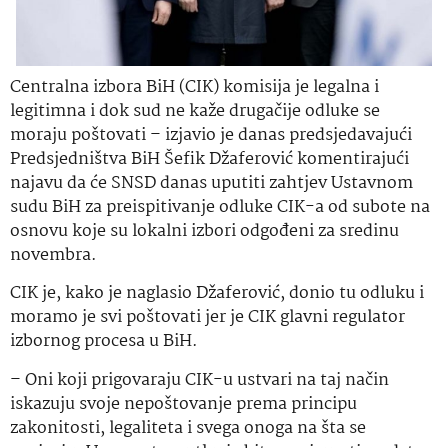
Centralna izbora BiH (CIK) komisija je legalna i
legitimna i dok sud ne kaže drugačije odluke se
moraju poštovati – izjavio je danas predsjedavajući
Predsjedništva BiH Šefik Džaferović komentirajući
najavu da će SNSD danas uputiti zahtjev Ustavnom
sudu BiH za preispitivanje odluke CIK-a od subote na
osnovu koje su lokalni izbori odgođeni za sredinu
novembra.
CIK je, kako je naglasio Džaferović, donio tu odluku i
moramo je svi poštovati jer je CIK glavni regulator
izbornog procesa u BiH.
– Oni koji prigovaraju CIK-u ustvari na taj način
iskazuju svoje nepoštovanje prema principu
zakonitosti, legaliteta i svega onoga na šta se