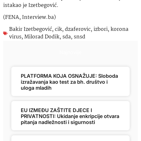
istakao je Izetbegović.
(FENA, Interview.ba)
Bakir Izetbegović
,
cik
,
dzaferovic
,
izbori
,
korona
virus
,
Milorad Dodik
,
sda
,
snsd
Najnovije
PLATFORMA KOJA OSNAŽUJE: Sloboda
izražavanja kao test za bh. društvo i
uloga mladih
EU IZMEĐU ZAŠTITE DJECE I
PRIVATNOSTI: Ukidanje enkripcije otvara
pitanja nadležnosti i sigurnosti