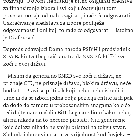
pozivaju. U ovom trenutku je bitno osigurati sredstva
za finansiranje izbora i svi koji učestvuju u tom
procesu moraju odmah reagirati, inače će odgovarati.
Uskraćivanje sredstava za izbore podliježe
odgovornosti i oni koji to rade će odgovarati – istakao
je Džaferović.
Dopredsjedavajući Doma naroda PSBiH i predsjednik
SDA Bakir Izetbegović smatra da SNSD faktički sve
koči u ovoj državi.
– Mislim da generalno SNSD sve koči u državi, ne
priznaje CIK, ne priznaje državu, blokira državu, neće
budžet… Pravi se pritisak koji treba treba ishoditi
time ili da se izbori jedna bolja pozicija entiteta ili pak
da dođe do zamora u probosanskim snagama koje će
reći dajte nam naš dio BiH da ga uredimo kako treba,
ali mi nikada na to nećemo pristati. Niti generacije
koje dolaze nikada ne smiju pristati na takvu stvar.
Sloboda i domovina su prve vrijednost kod čovjeka –