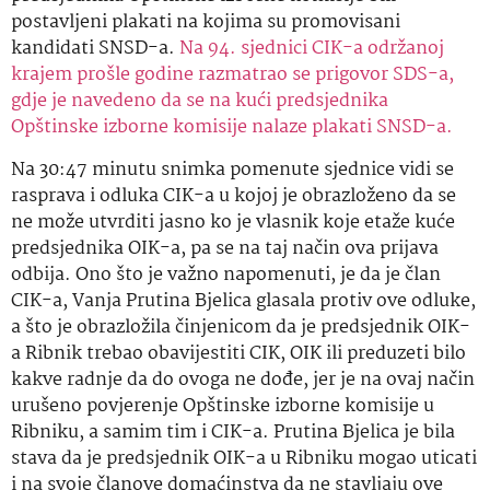
postavljeni plakati na kojima su promovisani
kandidati SNSD-a.
Na 94. sjednici CIK-a održanoj
krajem prošle godine razmatrao se prigovor SDS-a,
gdje je navedeno da se na kući predsjednika
Opštinske izborne komisije nalaze plakati SNSD-a.
Na 30:47 minutu snimka pomenute sjednice vidi se
rasprava i odluka CIK-a u kojoj je obrazloženo da se
ne može utvrditi jasno ko je vlasnik koje etaže kuće
predsjednika OIK-a, pa se na taj način ova prijava
odbija. Ono što je važno napomenuti, je da je član
CIK-a, Vanja Prutina Bjelica glasala protiv ove odluke,
a što je obrazložila činjenicom da je predsjednik OIK-
a Ribnik trebao obavijestiti CIK, OIK ili preduzeti bilo
kakve radnje da do ovoga ne dođe, jer je na ovaj način
urušeno povjerenje Opštinske izborne komisije u
Ribniku, a samim tim i CIK-a. Prutina Bjelica je bila
stava da je predsjednik OIK-a u Ribniku mogao uticati
i na svoje članove domaćinstva da ne stavljaju ove