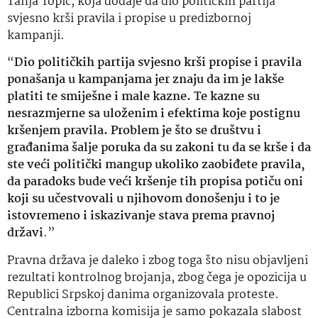
Tanja Topić, koja dodaje da dio političkih partija
svjesno krši pravila i propise u predizbornoj
kampanji.
“
Dio političkih partija svjesno krši propise i pravila
ponašanja u kampanjama jer znaju da im je lakše
platiti te smiješne i male kazne. Te kazne su
nesrazmjerne sa uloženim i efektima koje postignu
kršenjem pravila. Problem je što se društvu i
građanima šalje poruka da su zakoni tu da se krše i da
ste veći politički mangup ukoliko zaobiđete pravila,
da paradoks bude veći kršenje tih propisa potiču oni
koji su učestvovali u njihovom donošenju i to je
istovremeno i iskazivanje stava prema pravnoj
državi
.”
Pravna država je daleko i zbog toga što nisu objavljeni
rezultati kontrolnog brojanja, zbog čega je opozicija u
Republici Srpskoj danima organizovala proteste.
Centralna izborna komisija je samo pokazala slabost