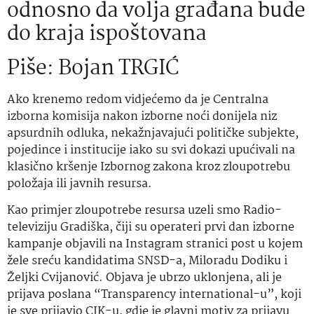
odnosno da volja građana bude
do kraja ispoštovana
Piše: Bojan TRGIĆ
Ako krenemo redom vidjećemo da je Centralna
izborna komisija nakon izborne noći donijela niz
apsurdnih odluka, nekažnjavajući političke subjekte,
pojedince i institucije iako su svi dokazi upućivali na
klasično kršenje Izbornog zakona kroz zloupotrebu
položaja ili javnih resursa.
Kao primjer zloupotrebe resursa uzeli smo Radio-
televiziju Gradiška, čiji su operateri prvi dan izborne
kampanje objavili na Instagram stranici post u kojem
žele sreću kandidatima SNSD-a, Miloradu Dodiku i
Željki Cvijanović. Objava je ubrzo uklonjena, ali je
prijava poslana “Transparency international-u”, koji
je sve prijavio CIK-u, gdje je glavni motiv za prijavu