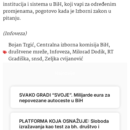
institucija i sistema u BiH, koji vapi za određenim
promjenama, pogotovo kada je Izborni zakon u
pitanju.
(Infoveza)
Bojan Trgić
,
Centralna izborna komisija BiH
,
društvene mreže
,
Infoveza
,
Milorad Dodik
,
RT
Gradiška
,
snsd
,
Zeljka cvijanović
Najnovije
SVAKO GRADI “SVOJE”. Milijarde eura za
nepovezane autoceste u BiH
PLATFORMA KOJA OSNAŽUJE: Sloboda
izražavanja kao test za bh. društvo i