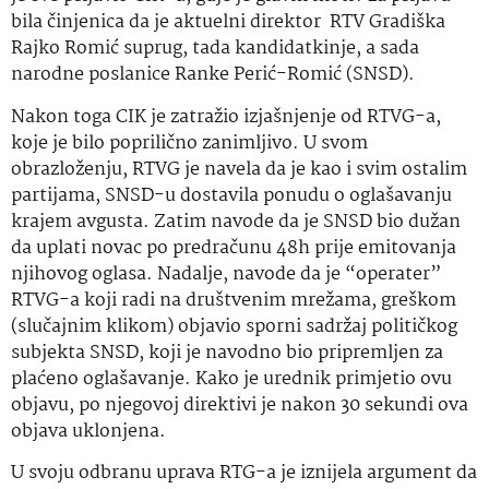
bila činjenica da je aktuelni direktor RTV Gradiška
Rajko Romić suprug, tada kandidatkinje, a sada
narodne poslanice Ranke Perić-Romić (SNSD).
Nakon toga CIK je zatražio izjašnjenje od RTVG-a,
koje je bilo poprilično zanimljivo. U svom
obrazloženju, RTVG je navela da je kao i svim ostalim
partijama, SNSD-u dostavila ponudu o oglašavanju
krajem avgusta. Zatim navode da je SNSD bio dužan
da uplati novac po predračunu 48h prije emitovanja
njihovog oglasa. Nadalje, navode da je “operater”
RTVG-a koji radi na društvenim mrežama, greškom
(slučajnim klikom) objavio sporni sadržaj političkog
subjekta SNSD, koji je navodno bio pripremljen za
plaćeno oglašavanje. Kako je urednik primjetio ovu
objavu, po njegovoj direktivi je nakon 30 sekundi ova
objava uklonjena.
U svoju odbranu uprava RTG-a je iznijela argument da