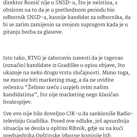
direktor Romić nije u SNSD-u, što je neistina, s
obzirom na to da je u prethodnom periodu bio
odbornik SNSD-a, kasnije kandidat za odbornika, da
bi se zatim zamijenio sa svojom suprugom kada je u
pitanju borba za glasove.
Isto tako, RTVG je zaboravio navesti da je tagovao
(označio) kandidate iz Gradiške u opisu objave, što
ukazuje na neku drugu vrstu slučajnosti. Mimo toga,
ne morate biti marketing mag, a da ne uvidite
rečenicu “Želimo sreću i uspjeh svim našim
kandidatima”, što nije marketing nego klasičan
hvalospijev.
Sve ovo nije bilo dovoljno CIK-u da sankioniše Radio-
televiziju Gradiška. Pored ove odluke, još apsurdnija
situacija se desila u opštini Ribnik, gdje su na kući
predsjednika Opštinske izborne komisije bili