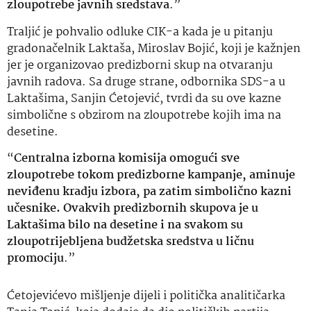
zloupotrebe javnih sredstava
.”
Traljić je pohvalio odluke CIK-a kada je u pitanju
gradonačelnik Laktaša, Miroslav Bojić, koji je kažnjen
jer je organizovao predizborni skup na otvaranju
javnih radova. Sa druge strane, odbornika SDS-a u
Laktašima, Sanjin Ćetojević, tvrdi da su ove kazne
simbolične s obzirom na zloupotrebe kojih ima na
desetine.
“
Centralna izborna komisija omogući sve
zloupotrebe tokom predizborne kampanje, aminuje
neviđenu kradju izbora, pa zatim simbolično kazni
učesnike. Ovakvih predizbornih skupova je u
Laktašima bilo na desetine i na svakom su
zloupotrijebljena budžetska sredstva u ličnu
promociju
.”
Ćetojevićevo mišljenje dijeli i politička analitičarka