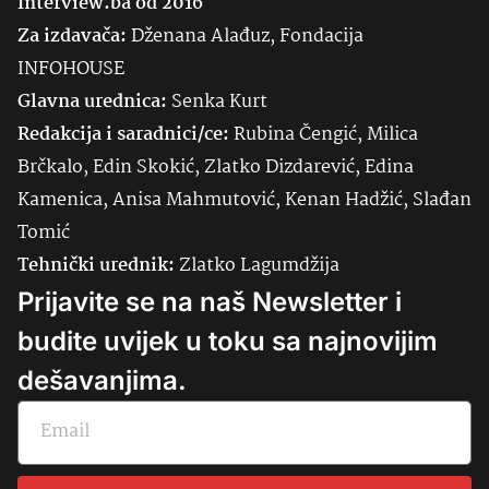
Interview.ba od 2016
Za izdavača:
Dženana Alađuz, Fondacija
INFOHOUSE
Glavna urednica:
Senka
Kurt
Redakcija i saradnici/ce:
Rubina Čengić, Milica
Brčkalo, Edin Skokić, Zlatko Dizdarević, Edina
Kamenica, Anisa Mahmutović, Kenan Hadžić, Slađan
Tomić
Tehnički urednik:
Zlatko Lagumdžija
Prijavite se na naš Newsletter i
budite uvijek u toku sa najnovijim
dešavanjima.