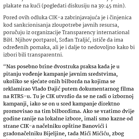
plakate na kući (pogledati diskusiju na 39:45 min).
Pored ovih odluka CIK-a zabrinjavajuća je i činjenica
kod sankcionisanja zloupotrebe javnih resursa,
poručuju iz organizacije Transparency international
BiH. Njihov portparol, Srđan Traljić, ističe da ima
određenih pomaka, ali je i dalje to nedovoljno kako bi
izbori bili transparentni.
“
Nas posebno brine dvostruka praksa kada je u
pitanju vođenje kampanje javnim sredstvima,
ukoliko se sjećate onih bilborda na kojima se
reklamirao Vlado Đajić putem dokumentarnog filma
na RTRS-u. Tu je CIK utvrdio da se ne radi o izbornoj
kampanji, iako se on u sred kampanje direktno
promovisao na tim bilbordima. Ako se vratimo dvije
godine ranije na lokalne izbore, imali smo kazne od
strane CIK-a načelniku opštine Banovići i
gradonačelniku Bijeljine, tada Mići Mićiću, zbog