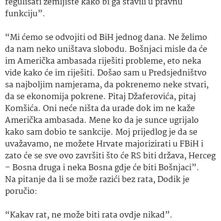
regulisati zemljište kako bi ga stavili u pravnu
funkciju”.
“Mi ćemo se odvojiti od BiH jednog dana. Ne želimo
da nam neko uništava slobodu. Bošnjaci misle da će
im Američka ambasada riješiti probleme, eto neka
vide kako će im riješiti. Došao sam u Predsjedništvo
sa najboljim namjerama, da pokrenemo neke stvari,
da se ekonomija pokrene. Pitaj Džaferovića, pitaj
Komšića. Oni neće ništa da urade dok im ne kaže
Američka ambasada. Mene ko da je sunce ugrijalo
kako sam dobio te sankcije. Moj prijedlog je da se
uvažavamo, ne možete Hrvate majorizirati u FBiH i
zato će se sve ovo završiti što će RS biti država, Herceg
– Bosna druga i neka Bosna gdje će biti Bošnjaci”.
Na pitanje da li se može razići bez rata, Dodik je
poručio:
“Kakav rat, ne može biti rata ovdje nikad”.