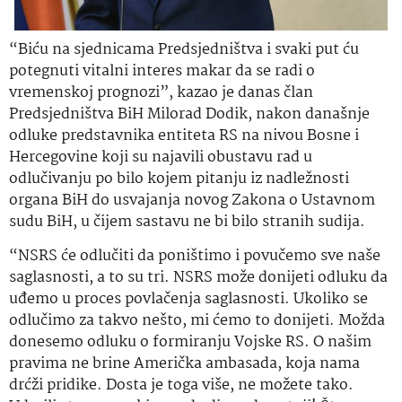
“Biću na sjednicama Predsjedništva i svaki put ću
potegnuti vitalni interes makar da se radi o
vremenskoj prognozi”, kazao je danas član
Predsjedništva BiH Milorad Dodik, nakon današnje
odluke predstavnika entiteta RS na nivou Bosne i
Hercegovine koji su najavili obustavu rad u
odlučivanju po bilo kojem pitanju iz nadležnosti
organa BiH do usvajanja novog Zakona o Ustavnom
sudu BiH, u čijem sastavu ne bi bilo stranih sudija.
“NSRS će odlučiti da poništimo i povučemo sve naše
saglasnosti, a to su tri. NSRS može donijeti odluku da
uđemo u proces povlačenja saglasnosti. Ukoliko se
odlučimo za takvo nešto, mi ćemo to donijeti. Možda
donesemo odluku o formiranju Vojske RS. O našim
pravima ne brine Američka ambasada, koja nama
drćži pridike. Dosta je toga više, ne možete tako.