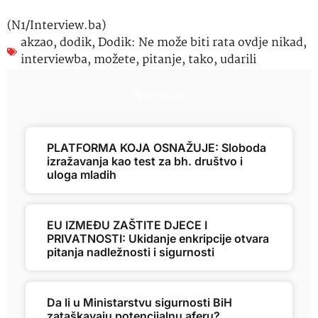
(N1/Interview.ba)
akzao
,
dodik
,
Dodik: Ne može biti rata ovdje nikad
,
interviewba
,
možete
,
pitanje
,
tako
,
udarili
Najnovije
PLATFORMA KOJA OSNAŽUJE: Sloboda
izražavanja kao test za bh. društvo i
uloga mladih
EU IZMEĐU ZAŠTITE DJECE I
PRIVATNOSTI: Ukidanje enkripcije otvara
pitanja nadležnosti i sigurnosti
Da li u Ministarstvu sigurnosti BiH
zataškavaju potencijalnu aferu?