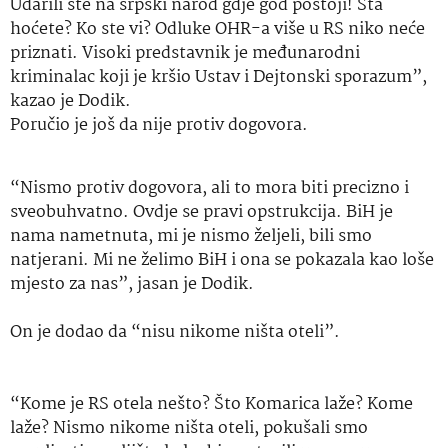
Udarili ste na srpski narod gdje god postoji! Šta
hoćete? Ko ste vi? Odluke OHR-a više u RS niko neće
priznati. Visoki predstavnik je međunarodni
kriminalac koji je kršio Ustav i Dejtonski sporazum”,
kazao je Dodik.
Poručio je još da nije protiv dogovora.
“Nismo protiv dogovora, ali to mora biti precizno i
sveobuhvatno. Ovdje se pravi opstrukcija. BiH je
nama nametnuta, mi je nismo željeli, bili smo
natjerani. Mi ne želimo BiH i ona se pokazala kao loše
mjesto za nas”, jasan je Dodik.
On je dodao da “nisu nikome ništa oteli”.
“Kome je RS otela nešto? Što Komarica laže? Kome
laže? Nismo nikome ništa oteli, pokušali smo