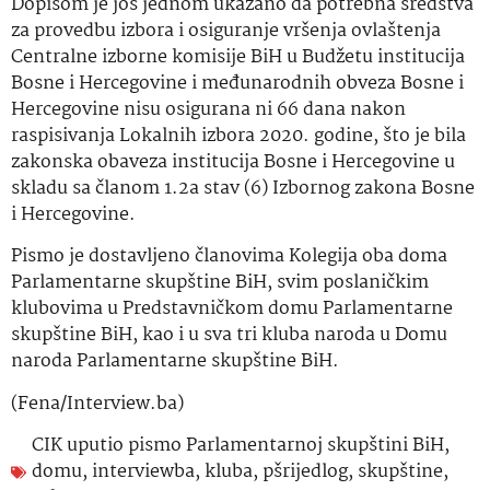
Dopisom je još jednom ukazano da potrebna sredstva
za provedbu izbora i osiguranje vršenja ovlaštenja
Centralne izborne komisije BiH u Budžetu institucija
Bosne i Hercegovine i međunarodnih obveza Bosne i
Hercegovine nisu osigurana ni 66 dana nakon
raspisivanja Lokalnih izbora 2020. godine, što je bila
zakonska obaveza institucija Bosne i Hercegovine u
skladu sa članom 1.2a stav (6) Izbornog zakona Bosne
i Hercegovine.
Pismo je dostavljeno članovima Kolegija oba doma
Parlamentarne skupštine BiH, svim poslaničkim
klubovima u Predstavničkom domu Parlamentarne
skupštine BiH, kao i u sva tri kluba naroda u Domu
naroda Parlamentarne skupštine BiH.
(Fena/Interview.ba)
CIK uputio pismo Parlamentarnoj skupštini BiH
,
domu
,
interviewba
,
kluba
,
pšrijedlog
,
skupštine
,