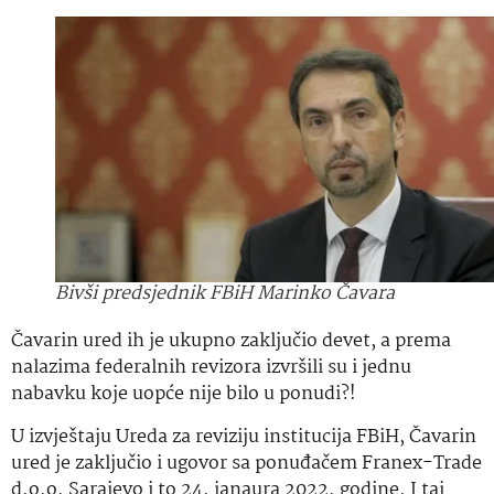
Bivši predsjednik FBiH Marinko Čavara
Čavarin ured ih je ukupno zaključio devet, a prema
nalazima federalnih revizora izvršili su i jednu
nabavku koje uopće nije bilo u ponudi?!
U izvještaju Ureda za reviziju institucija FBiH, Čavarin
ured je zaključio i ugovor sa ponuđačem Franex-Trade
d.o.o. Sarajevo i to 24. janaura 2022. godine. I taj