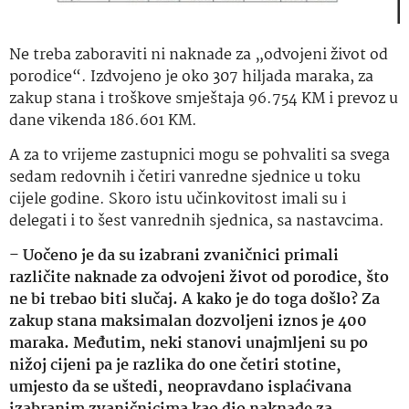
Ne treba zaboraviti ni naknade za „odvojeni život od
porodice“. Izdvojeno je oko 307 hiljada maraka, za
zakup stana i troškove smještaja 96.754 KM i prevoz u
dane vikenda 186.601 KM.
A za to vrijeme zastupnici mogu se pohvaliti sa svega
sedam redovnih i četiri vanredne sjednice u toku
cijele godine. Skoro istu učinkovitost imali su i
delegati i to šest vanrednih sjednica, sa nastavcima.
–
Uočeno je da su izabrani zvaničnici primali
različite naknade za odvojeni život od porodice, što
ne bi trebao biti slučaj. A kako je do toga došlo? Za
zakup stana maksimalan dozvoljeni iznos je 400
maraka. Međutim, neki stanovi
unajmljeni su po
nižoj cijeni pa je razlika do one četiri stotine,
umjesto da se uštedi, neopravdano isplaćivana