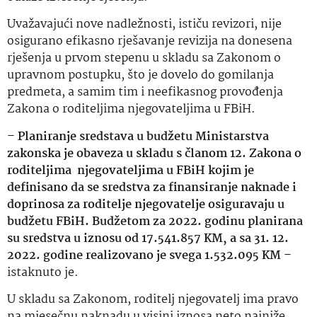
Uvažavajući nove nadležnosti, ističu revizori, nije
osigurano efikasno rješavanje revizija na donesena
rješenja u prvom stepenu u skladu sa Zakonom o
upravnom postupku, što je dovelo do gomilanja
predmeta, a samim tim i neefikasnog provođenja
Zakona o roditeljima njegovateljima u FBiH.
–
Planiranje sredstava u budžetu Ministarstva
zakonska je obaveza u skladu s članom 12. Zakona o
roditeljima njegovateljima u FBiH kojim je
definisano da se sredstva za finansiranje naknade i
doprinosa za roditelje njegovatelje osiguravaju u
budžetu FBiH. Budžetom za 2022. godinu planirana
su sredstva u iznosu od 17.541.857 KM, a sa 31. 12.
2022. godine realizovano je svega 1.532.095 KM
–
istaknuto je.
U skladu sa Zakonom, roditelj njegovatelj ima pravo
na mjesečnu naknadu u visini iznosa neto najniže