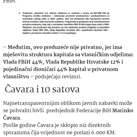
FBiH.
–
Međutim, ovo preduzeće nije privatno, jer ima
mješovitu strukturu kapitala sa vlasničkim udjelima:
Vlada FBiH 44%, Vlada Republike Hrvatske 12% i
pojedinačni dioničari 44% kapital u privatnom
vlasništvu
– podsjećaju revizori.
Čavara i 10 satova
Najnetransparentnijim oblikom javnih nabavki može
se pohvaliti bivši predsjednik Federacije BiH
Marinko
Čavara
.
Prošle godine Čavara je sklopio niz direktnih
sporazuma čija vrijednost ne prelazi 6.000 KM.