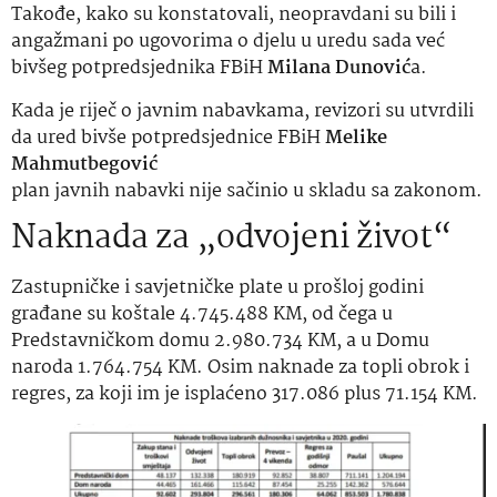
Takođe, kako su konstatovali, neopravdani su bili i
angažmani po ugovorima o djelu u uredu sada već
bivšeg potpredsjednika FBiH
Milana Dunović
a.
Kada je riječ o javnim nabavkama, revizori su utvrdili
da ured bivše potpredsjednice FBiH
Melike
Mahmutbegović
plan javnih nabavki nije sačinio u skladu sa zakonom.
Naknada za „odvojeni život“
Zastupničke i savjetničke plate u prošloj godini
građane su koštale 4.745.488 KM, od čega u
Predstavničkom domu 2.980.734 KM, a u Domu
naroda 1.764.754 KM. Osim naknade za topli obrok i
regres, za koji im je isplaćeno 317.086 plus 71.154 KM.