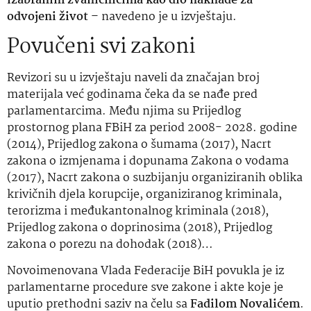
izabranim zvaničnicima kao dio naknade za
odvojeni život
– navedeno je u izvještaju.
Povučeni svi zakoni
Revizori su u izvještaju naveli da značajan broj
materijala već godinama čeka da se nađe pred
parlamentarcima. Među njima su Prijedlog
prostornog plana FBiH za period 2008- 2028. godine
(2014), Prijedlog zakona o šumama (2017), Nacrt
zakona o izmjenama i dopunama Zakona o vodama
(2017), Nacrt zakona o suzbijanju organiziranih oblika
krivičnih djela korupcije, organiziranog kriminala,
terorizma i međukantonalnog kriminala (2018),
Prijedlog zakona o doprinosima (2018), Prijedlog
zakona o porezu na dohodak (2018)…
Novoimenovana Vlada Federacije BiH povukla je iz
parlamentarne procedure sve zakone i akte koje je
uputio prethodni saziv na čelu sa
Fadilom Novalićem
.