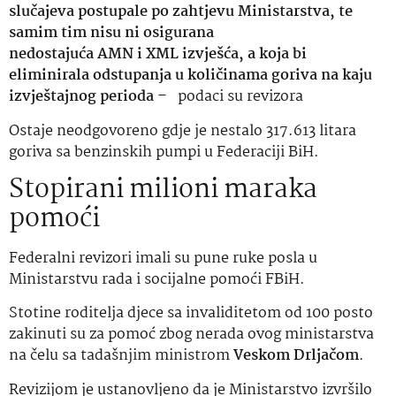
slučajeva postupale po zahtjevu Ministarstva, te
samim tim nisu ni osigurana
nedostajuća AMN i XML izvješća, a koja bi
eliminirala odstupanja u količinama goriva na kaju
izvještajnog perioda
– podaci su revizora
Ostaje neodgovoreno gdje je nestalo 317.613 litara
goriva sa benzinskih pumpi u Federaciji BiH.
Stopirani milioni maraka
pomoći
Federalni revizori imali su pune ruke posla u
Ministarstvu rada i socijalne pomoći FBiH.
Stotine roditelja djece sa invaliditetom od 100 posto
zakinuti su za pomoć zbog nerada ovog ministarstva
na čelu sa tadašnjim ministrom
Veskom Drljačom
.
Revizijom je ustanovljeno da je Ministarstvo izvršilo