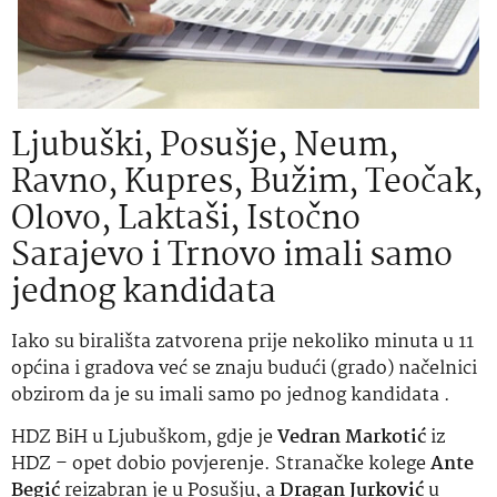
Ljubuški, Posušje, Neum,
Ravno, Kupres, Bužim, Teočak,
Olovo, Laktaši, Istočno
Sarajevo i Trnovo imali samo
jednog kandidata
Iako su birališta zatvorena prije nekoliko minuta u 11
općina i gradova već se znaju budući (grado) načelnici
obzirom da je su imali samo po jednog kandidata .
HDZ BiH u Ljubuškom, gdje je
Vedran Markotić
iz
HDZ – opet dobio povjerenje. Stranačke kolege
Ante
Begić
reizabran je u Posušju, a
Dragan Jurković
u