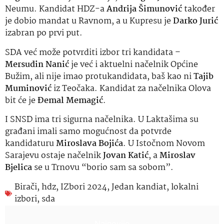
Neumu. Kandidat HDZ-a
Andrija Šimunović
također
je dobio mandat u Ravnom, a u Kupresu je
Darko Jurić
izabran po prvi put.
SDA već može potvrditi izbor tri kandidata –
Mersudin Nanić
je već i aktuelni načelnik Općine
Bužim, ali nije imao protukandidata, baš kao ni
Tajib
Muminović
iz Teočaka. Kandidat za načelnika Olova
bit će je
Đemal Memagić
.
I SNSD ima tri sigurna načelnika. U Laktašima su
građani imali samo mogućnost da potvrde
kandidaturu
Miroslava Bojića
. U Istočnom Novom
Sarajevu ostaje načelnik
Jovan Katić
, a
Miroslav
Bjelica
se u Trnovu “borio sam sa sobom”.
Birači
,
hdz
,
IZbori 2024
,
Jedan kandiat
,
lokalni
izbori
,
sda
Najnovije