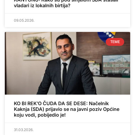
vladari iz lokalnih birtija?
09.05.2026.
TEME
KO BI REK’O ČUDA DA SE DESE: Načelnik
Kaknja (SDA) prijavio se na javni poziv Općine
koju vodi, pobijedio je!
31.03.2026.