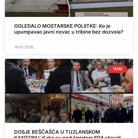
OGLEDALO MOSTARSKE POLIITKE: Ko je
upumpavao javni novac u tribine bez dozvola?
18.05.2026.
TEME
DOSJE BEŠČAŠĆA U TUZLANSKOM
KANTONU: Kako su pod šinjelom SDA stasali